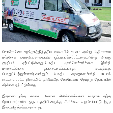
கொரோனோ சந்தேகத்திற்குரிய வகையில் சடலம் ஒன்று அதிகாலை
மந்திகை வைத்தியசாலையில் ஒப்படைக்கப்பட்டதையடுத்து அங்கு
குழப்பம் ஏற்பட்டுள்ளது.போதிய முன்னெச்சரிக்கை இன்றி
மாரடைப்பென ஒப்படைக்கப்பட்டரது; சடலத்தை
பொறுப்பேற்றுள்ளனர்.எனினும் போதிய அவதானமின்றி சடலம்
கையாளப்பட்ட நிலையில் தற்போதே கொரோனா தொற்று தொடர்பில்
சர்ச்சை ஏற்பட்டுள்ளது.
இதனையடுத்து காலை வேளை சிகிச்சைக்கென வருகை தந்த
நோயாளர்களில் ஒரு பகுதியினருக்கு சிகிச்சை வழங்கப்பட்டு இது
இடைநிறுத்தப்பட்டுள்ளது.