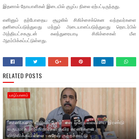
இதனால் நோயாளிகள் இடையில் குழப்ப நிலை ஏற்பட்டிருந்தது.
எனினும் தற்போதைய சூழலில் சிகிச்சைக்கென வந்தவர்களை
தனிமைப்படுத்துவது மற்றும் அடையாளப்படுத்துவது தொடர்பில்
அத்தியட்சகருடன் கலந்துரையாடி சிகிச்சைகள் மீள
ஆரம்பிக்கப்பட்டுள்ளது.
RELATED POSTS
யாழ்ப்பாணம்
"காணிகளை விடுவிப்போம்" என ஒரே பல்லவியை இரண்டு
வருடமாக பாடுகிறார்கள் தவிர காணிகளை
விடுவிக்கவில்லை - சுரேஷ் குற்றச்சாட்டு