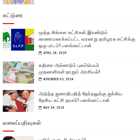
கட்டுரை
மூத்த சிங்கள கட்சிகள் இரண்டும்
காணாமலாக்கப்பட்ட வரலாறு தமிழரசு கட்சிக்கு
ஒரு பாடம்! பனங்காட்டான்
APRIL 28, 2025
கதிரை-அல்லாடும் புலம்பெயர்
முதலாளிகள்:நாறும் அரசியல்!
NOVEMBER 03, 2024
அடுத்த ஜனாதிபதித் தேர்தலுக்கு ஐக்கிய
தேசிய கட்சி தயார்! பனங்காட்டான்
MAY 04, 2018
வலைப்பதிவுகள்
பஸில் :கடைசி ஆயுதம்!