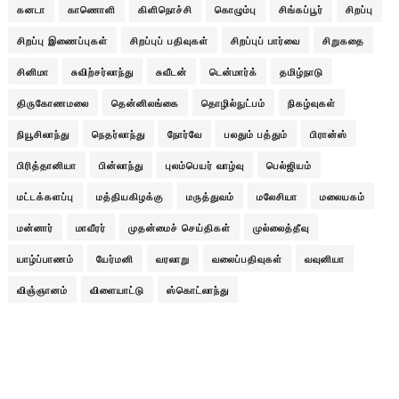
கனடா
காணொளி
கிளிநொச்சி
கொழும்பு
சிங்கப்பூர்
சிறப்பு
சிறப்பு இணைப்புகள்
சிறப்புப் பதிவுகள்
சிறப்புப் பார்வை
சிறுகதை
சினிமா
சுவிற்சர்லாந்து
சுவீடன்
டென்மார்க்
தமிழ்நாடு
திருகோணமலை
தென்னிலங்கை
தொழில்நுட்பம்
நிகழ்வுகள்
நியூசிலாந்து
நெதர்லாந்து
நோர்வே
பலதும் பத்தும்
பிரான்ஸ்
பிரித்தானியா
பின்லாந்து
புலம்பெயர் வாழ்வு
பெல்ஜியம்
மட்டக்களப்பு
மத்தியகிழக்கு
மருத்துவம்
மலேசியா
மலையகம்
மன்னார்
மாவீரர்
முதன்மைச் செய்திகள்
முல்லைத்தீவு
யாழ்ப்பாணம்
யேர்மனி
வரலாறு
வலைப்பதிவுகள்
வவுனியா
விஞ்ஞானம்
விளையாட்டு
ஸ்கொட்லாந்து