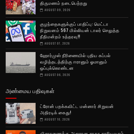
திருமணம் நடைபெற்றது
AUGUST 09, 2026
குழந்தைகளுக்குப் பாதிப்பு: மெட்டா
நிறுவனம் 567 மில்லியன் டாலர் செலுத்த
நீதிமன்றம் உத்தரவு!!
AUGUST 07, 2026
ஹோர்முஸ் நீரிணையில் புதிய கப்பல்
வழித்தடத்திற்கு ஈரானும் ஓமானும்
ஒப்புக்கொண்டன
AUGUST 06, 2026
அண்மைய பதிவுகள்
ட்ரோன் பறக்கவிட்ட மன்னார் சிறுவன்
அதிரடிக் கைது!
AUGUST 10, 2026
விசாரணைக்கு ஆஜரான சாகர காரியவசம்