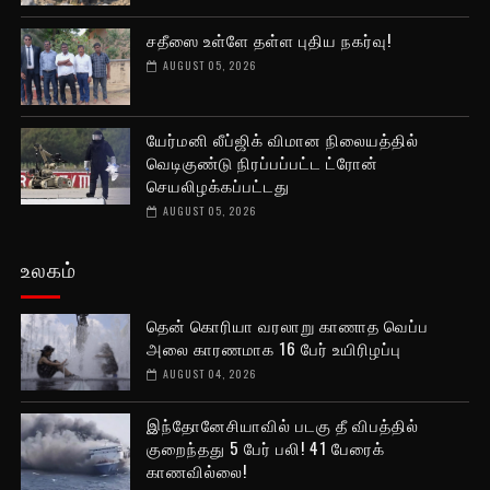
சதீஸை உள்ளே தள்ள புதிய நகர்வு!
AUGUST 05, 2026
யேர்மனி லீப்ஜிக் விமான நிலையத்தில்
வெடிகுண்டு நிரப்பப்பட்ட ட்ரோன்
செயலிழக்கப்பட்டது
AUGUST 05, 2026
உலகம்
தென் கொரியா வரலாறு காணாத வெப்ப
அலை காரணமாக 16 பேர் உயிரிழப்பு
AUGUST 04, 2026
இந்தோனேசியாவில் படகு தீ விபத்தில்
குறைந்தது 5 பேர் பலி! 41 பேரைக்
காணவில்லை!