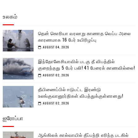
உலகம்
தென் கொரியா வரலாறு காணாத வெப்ப அலை
காரணமாக 16 பேர் உயிரிழப்பு
AUGUST 04, 2026
இந்தோனேசியாவில் படகு தீ விபத்தில்
குறைந்தது 5 பேர் பலி! 41 பேரைக் காணவில்லை!
AUGUST 02, 2026
தீயிணைப்பில் ஈடுபட்ட இரண்டு
உலங்குவானூர்திகள் விபத்துக்குள்ளானது!
AUGUST 02, 2026
ஐரோப்பா
ஆங்கிலக் கால்வாயில் தீப்பற்றி எரிந்த படகில்