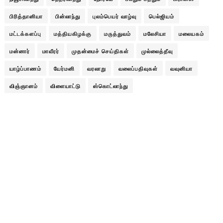
பிரித்தானியா
பின்லாந்து
புலம்பெயர் வாழ்வு
பெல்ஜியம்
மட்டக்களப்பு
மத்தியகிழக்கு
மருத்துவம்
மலேசியா
மலையகம்
மன்னார்
மாவீரர்
முதன்மைச் செய்திகள்
முல்லைத்தீவு
யாழ்ப்பாணம்
யேர்மனி
வரலாறு
வலைப்பதிவுகள்
வவுனியா
விஞ்ஞானம்
விளையாட்டு
ஸ்கொட்லாந்து