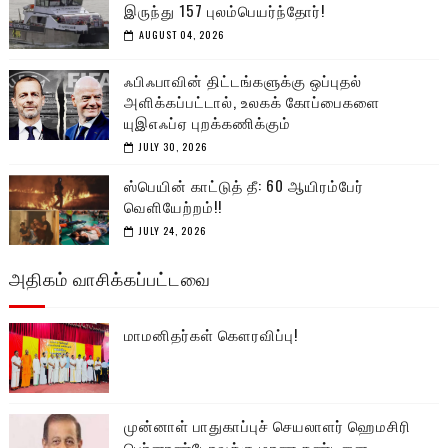
இருந்து 157 புலம்பெயர்ந்தோர்!
AUGUST 04, 2026
ஃபிஃபாவின் திட்டங்களுக்கு ஒப்புதல்
அளிக்கப்பட்டால், உலகக் கோப்பைகளை
யுஇஎஃப்ஏ புறக்கணிக்கும்
JULY 30, 2026
ஸ்பெயின் காட்டுத் தீ: 60 ஆயிரம்பேர்
வெளியேற்றம்!!
JULY 24, 2026
அதிகம் வாசிக்கப்பட்டவை
மாமனிதர்கள் கௌரவிப்பு!
முன்னாள் பாதுகாப்புச் செயலாளர் ஹெமசிரி
பெர்னாண்டோவுக்கு மரண தண்டனை