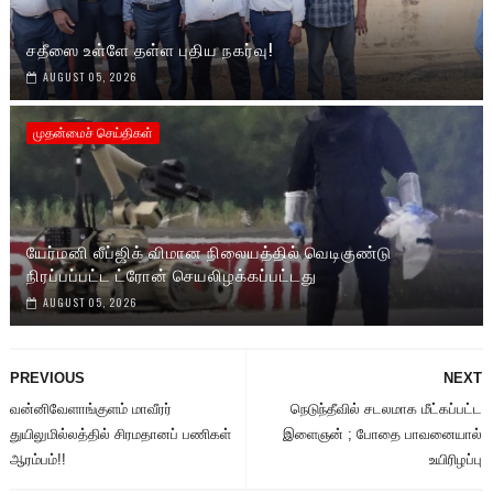
சதீஸை உள்ளே தள்ள புதிய நகர்வு!
AUGUST 05, 2026
முதன்மைச் செய்திகள்
யேர்மனி லீப்ஜிக் விமான நிலையத்தில் வெடிகுண்டு
நிரப்பப்பட்ட ட்ரோன் செயலிழக்கப்பட்டது
AUGUST 05, 2026
PREVIOUS
NEXT
வன்னிவேளாங்குளம் மாவீரர்
நெடுந்தீவில் சடலமாக மீட்கப்பட்ட
துயிலுமில்லத்தில் சிரமதானப் பணிகள்
இளைஞன் ; போதை பாவனையால்
ஆரம்பம்!!
உயிரிழப்பு