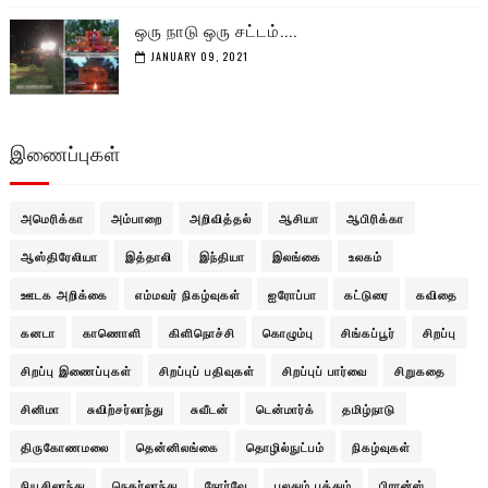
ஒரு நாடு ஒரு சட்டம்....
JANUARY 09, 2021
இணைப்புகள்
அமெரிக்கா
அம்பாறை
அறிவித்தல்
ஆசியா
ஆபிரிக்கா
ஆஸ்திரேலியா
இத்தாலி
இந்தியா
இலங்கை
உலகம்
ஊடக அறிக்கை
எம்மவர் நிகழ்வுகள்
ஐரோப்பா
கட்டுரை
கவிதை
கனடா
காணொளி
கிளிநொச்சி
கொழும்பு
சிங்கப்பூர்
சிறப்பு
சிறப்பு இணைப்புகள்
சிறப்புப் பதிவுகள்
சிறப்புப் பார்வை
சிறுகதை
சினிமா
சுவிற்சர்லாந்து
சுவீடன்
டென்மார்க்
தமிழ்நாடு
திருகோணமலை
தென்னிலங்கை
தொழில்நுட்பம்
நிகழ்வுகள்
நியூசிலாந்து
நெதர்லாந்து
நோர்வே
பலதும் பத்தும்
பிரான்ஸ்