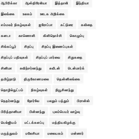
ஆபிரிக்கா
ஆஸ்திரேலியா
இத்தாலி
இந்தியா
இலங்கை
உலகம்
ஊடக அறிக்கை
எம்மவர் நிகழ்வுகள்
ஐரோப்பா
கட்டுரை
கவிதை
கனடா
காணொளி
கிளிநொச்சி
கொழும்பு
சிங்கப்பூர்
சிறப்பு
சிறப்பு இணைப்புகள்
சிறப்புப் பதிவுகள்
சிறப்புப் பார்வை
சிறுகதை
சினிமா
சுவிற்சர்லாந்து
சுவீடன்
டென்மார்க்
தமிழ்நாடு
திருகோணமலை
தென்னிலங்கை
தொழில்நுட்பம்
நிகழ்வுகள்
நியூசிலாந்து
நெதர்லாந்து
நோர்வே
பலதும் பத்தும்
பிரான்ஸ்
பிரித்தானியா
பின்லாந்து
புலம்பெயர் வாழ்வு
பெல்ஜியம்
மட்டக்களப்பு
மத்தியகிழக்கு
மருத்துவம்
மலேசியா
மலையகம்
மன்னார்