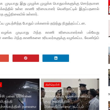
 முடியாது இது முழுக்க முழுக்க பொதுமக்களுக்கு சொந்தமான
க்கத்தில் உள்ள காணி உரிமையாளர் வெளிநாட்டில் இருப்பதனால்
யாத சூழ்நிலையில் உள்ளார்.
ுயற்சித்த போதும் மக்களால் தடுத்து நிறுத்தப்பட்டன.
ங்க முடியாது அந்த காணி உரிமையாளர்கள் பல்வேறு
ார்கள் எனவே அந்த காணிகளை உரியவர்களுக்கு வழங்கப்பட வேண்டும்
ி
கிளிநொச்சி
கிளிநொச்சி மாவட்ட
ச்சி பனை தென்னை
அபிவிருத்தி ஒருங்கிணைப்பு
ிருத்தி
குழு கூட்டத்தில்
வுச்சங்கத்தின் தலைமை
அமைதியின்மை: கூட்டம்