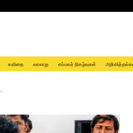
கவிதை
வரலாறு
எம்மவர் நிகழ்வுகள்
அறிவித்தல்க
சி