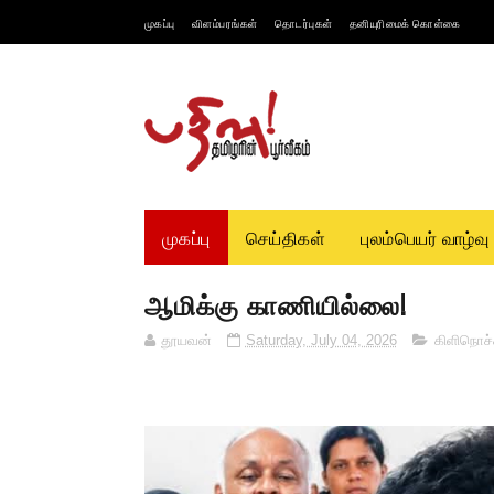
முகப்பு
விளம்பரங்கள்
தொடர்புகள்
தனியுரிமைக் கொள்கை
முகப்பு
செய்திகள்
புலம்பெயர் வாழ்வு
ஆமிக்கு காணியில்லை!
தூயவன்
Saturday, July 04, 2026
கிளிநொச்