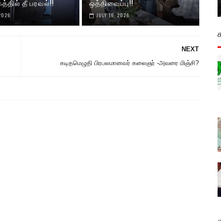
தில் தீ பரவல்!!
ஒத்திவைப்பு!!
 2026
JULY 16, 2026
NEXT
கடிதமெழுதி பிரபலமானவர் கலைஞர் -அவரை மிஞ்சி?