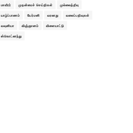
மாவீரர்
முதன்மைச் செய்திகள்
முல்லைத்தீவு
யாழ்ப்பாணம்
யேர்மனி
வரலாறு
வலைப்பதிவுகள்
வவுனியா
விஞ்ஞானம்
விளையாட்டு
ஸ்கொட்லாந்து