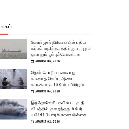
உலகம்
ஹோர்முஸ் நீரிணையில் புதிய
கப்பல் வழித்தடத்திற்கு ஈரானும்
ஓமானும் ஒப்புக்கொண்டன
AUGUST 06, 2026
தென் கொரியா வரலாறு
காணாத வெப்ப அலை
காரணமாக 16 பேர் உயிரிழப்பு
AUGUST 04, 2026
இந்தோனேசியாவில் படகு தீ
விபத்தில் குறைந்தது 5 பேர்
பலி! 41 பேரைக் காணவில்லை!
AUGUST 02, 2026