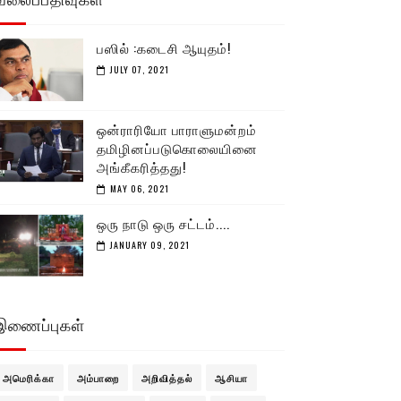
பஸில் :கடைசி ஆயுதம்!
JULY 07, 2021
ஒன்ராரியோ பாராளுமன்றம்
தமிழினப்படுகொலையினை
அங்கீகரித்தது!
MAY 06, 2021
ஒரு நாடு ஒரு சட்டம்....
JANUARY 09, 2021
இணைப்புகள்
அமெரிக்கா
அம்பாறை
அறிவித்தல்
ஆசியா