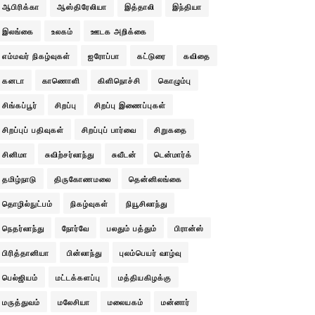
ஆபிரிக்கா
ஆஸ்திரேலியா
இத்தாலி
இந்தியா
இலங்கை
உலகம்
ஊடக அறிக்கை
எம்மவர் நிகழ்வுகள்
ஐரோப்பா
கட்டுரை
கவிதை
கனடா
காணொளி
கிளிநொச்சி
கொழும்பு
சிங்கப்பூர்
சிறப்பு
சிறப்பு இணைப்புகள்
சிறப்புப் பதிவுகள்
சிறப்புப் பார்வை
சிறுகதை
சினிமா
சுவிற்சர்லாந்து
சுவீடன்
டென்மார்க்
தமிழ்நாடு
திருகோணமலை
தென்னிலங்கை
தொழில்நுட்பம்
நிகழ்வுகள்
நியூசிலாந்து
நெதர்லாந்து
நோர்வே
பலதும் பத்தும்
பிரான்ஸ்
பிரித்தானியா
பின்லாந்து
புலம்பெயர் வாழ்வு
பெல்ஜியம்
மட்டக்களப்பு
மத்தியகிழக்கு
மருத்துவம்
மலேசியா
மலையகம்
மன்னார்