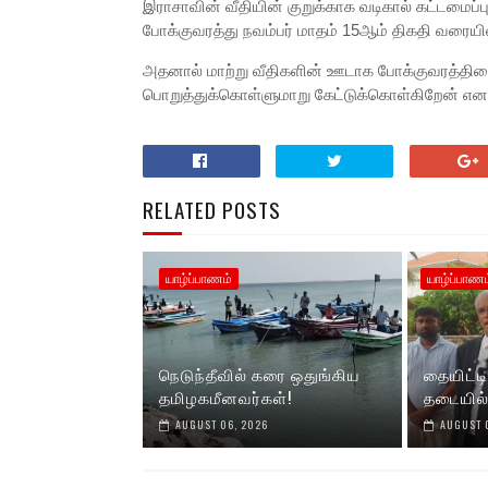
இராசாவின் வீதியின் குறுக்காக வடிகால் கட்டமைப்
போக்குவரத்து நவம்பர் மாதம் 15ஆம் திகதி வரையில்
அதனால் மாற்று வீதிகளின் ஊடாக போக்குவரத்தின
பொறுத்துக்கொள்ளுமாறு கேட்டுக்கொள்கிறேன் என த
RELATED POSTS
யாழ்ப்பாணம்
யாழ்ப்பாணம
நெடுந்தீவில் கரை ஒதுங்கிய
தையிட்டி
தமிழகமீனவர்கள்!
தடையில
AUGUST 06, 2026
AUGUST 