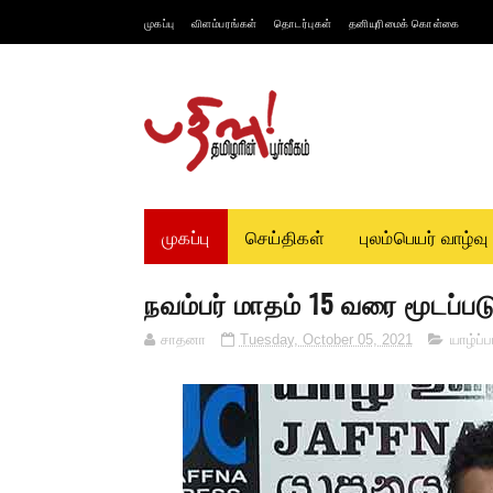
முகப்பு
விளம்பரங்கள்
தொடர்புகள்
தனியுரிமைக் கொள்கை
முகப்பு
செய்திகள்
புலம்பெயர் வாழ்வு
நவம்பர் மாதம் 15 வரை மூடப்பட
சாதனா
Tuesday, October 05, 2021
யாழ்ப்