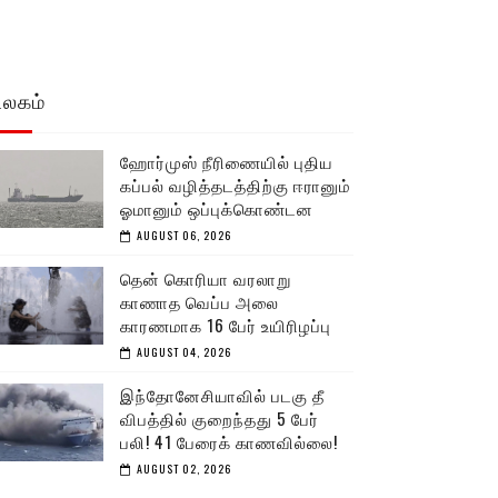
உலகம்
ஹோர்முஸ் நீரிணையில் புதிய
கப்பல் வழித்தடத்திற்கு ஈரானும்
ஓமானும் ஒப்புக்கொண்டன
AUGUST 06, 2026
தென் கொரியா வரலாறு
காணாத வெப்ப அலை
காரணமாக 16 பேர் உயிரிழப்பு
AUGUST 04, 2026
இந்தோனேசியாவில் படகு தீ
விபத்தில் குறைந்தது 5 பேர்
பலி! 41 பேரைக் காணவில்லை!
AUGUST 02, 2026