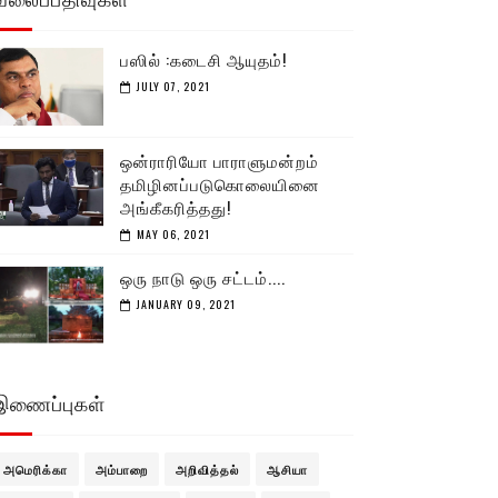
பஸில் :கடைசி ஆயுதம்!
JULY 07, 2021
ஒன்ராரியோ பாராளுமன்றம்
தமிழினப்படுகொலையினை
அங்கீகரித்தது!
MAY 06, 2021
ஒரு நாடு ஒரு சட்டம்....
JANUARY 09, 2021
இணைப்புகள்
அமெரிக்கா
அம்பாறை
அறிவித்தல்
ஆசியா