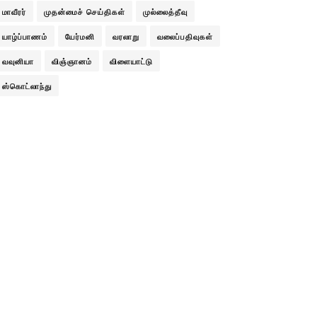
மாவீரர்
முதன்மைச் செய்திகள்
முல்லைத்தீவு
யாழ்ப்பாணம்
யேர்மனி
வரலாறு
வலைப்பதிவுகள்
வவுனியா
விஞ்ஞானம்
விளையாட்டு
ஸ்கொட்லாந்து