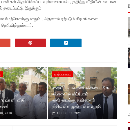
பு பணிகள் ஆரம்பிக்கப்படவுள்ளமையால் , குறித்த வீதியின் ஊடான
 தடைப்பட்டு இருக்கும்
ை மேற்கொள்ளுமாறும் , அதனால் ஏற்படும் சிரமங்களை
ெரிவித்துள்ளார்.
்
யாழ்ப்பாணம்
தையிட்டி பவானி வீதியை மிக
விரைவில் மீட்போம் -
 :பவானி வீதி
வலி.வடக்கு தவிசாளர்
்லை!
நீதிமன்ற முன்றலில் உறுதி
06, 2026
AUGUST 06, 2026