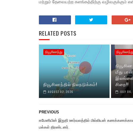
மற்றும் தேவையற்ற களங்கத்திற்கு வழிவகுக்கும் என்ற
RELATED POSTS
நியூசிலாந்து
நியூசிலாந்த
நியூசில
மீது பா
இலங்கைய
நியூசிலாந்தில் நிலநடுக்கம்!
சிறை!!
AUGUST 02, 2026
JULY 06,
PREVIOUS
கமேனியின் இறுதி ஊர்வலத்தில் மில்லியன் கணக்கணக்க
மக்கள் திரண்டனர்.