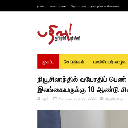
முகப்பு
விளம்பரங்கள்
தொடர்புகள்
தனியுரிமைக் கொள்கை
முகப்பு
செய்திகள்
புலம்பெயர் வாழ்வு
நியூசிலாந்தில் வயோதிப் பெண
இலங்கையருக்கு 10 ஆண்டு சி
மதுரி
Monday, July 06, 2026
நியூசிலாந்து