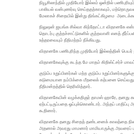
நியூசிலாந்தில் முதியோர் இல்லம் ஒன்றில் பணிபுரியு
பாலியல் வன்புணர்வு
செய்ததற்காகவும், மற்றொருவரைப
மேலாகச் சிறையில் இன்று திங்கட்கிழமை அடைக்கப்
நிலுஷன் ஜயங்க சில்வா கிந்தோட்டா விதானகே என்பவ
தொடர்பு குற்றச்சாட்டுகளில் குற்றவாளி எனத் தீர்ப
உத்தரவையும் நீதிமற்றம் நீக்கியது.
விதானகே பணிபுரிந்த முதியோர் இல்லத்தின் பெயர் 
விதானகேவுக்கு கடந்த மே மாதம் கிறிஸ்ட்சர்ச் மாவட
குடும்ப உறுப்பினர்கள் மற்ற குடும்ப உறுப்பினர்களு
கடுமையான நம்பிக்கை மீறலைக் கற்பனை செய்வது கடி
நீதிமன்றத்தில் தெரிவித்தார்.
விதானகேயின் வழக்கறிஞர் தாமஸ் ஹாரே, தனது கட்ச
ஏற்பட்டிருப்பதை ஒப்புக்கொண்டார். அந்தப் பாதிப்பு
கூறினார்.
விதானகே தனது சிறைத் தண்டனைக் காலத்தை நிறைவு
அதனால் அவரது மாமனார் மாமியாருக்கு அவரைப் பா