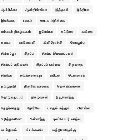
ஆபிரிக்கா
ஆஸ்திரேலியா
இத்தாலி
இந்தியா
இலங்கை
உலகம்
ஊடக அறிக்கை
எம்மவர் நிகழ்வுகள்
ஐரோப்பா
கட்டுரை
கவிதை
கனடா
காணொளி
கிளிநொச்சி
கொழும்பு
சிங்கப்பூர்
சிறப்பு
சிறப்பு இணைப்புகள்
சிறப்புப் பதிவுகள்
சிறப்புப் பார்வை
சிறுகதை
சினிமா
சுவிற்சர்லாந்து
சுவீடன்
டென்மார்க்
தமிழ்நாடு
திருகோணமலை
தென்னிலங்கை
தொழில்நுட்பம்
நிகழ்வுகள்
நியூசிலாந்து
நெதர்லாந்து
நோர்வே
பலதும் பத்தும்
பிரான்ஸ்
பிரித்தானியா
பின்லாந்து
புலம்பெயர் வாழ்வு
பெல்ஜியம்
மட்டக்களப்பு
மத்தியகிழக்கு