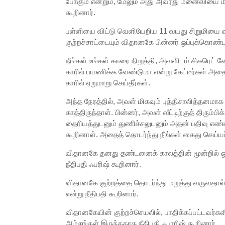
போகும் என்றும், மேலும் அது அவரது மனைவியை மிக
கூறினார்.
பள்ளியை விட்டு வெளியேறிய 11 வயது சிறுமியை வ
குற்றச்சாட்டையும் விதானகே பின்னர் ஒப்புக்கொண்டார
நீங்கள் உங்கள் காரை நிறுத்தி, அவளிடம் சிகரெட் வே
காரில் பயணிக்க வேண்டுமா என்று கேட்டீர்கள் அ
காரில் ஏறுமாறு செய்தீர்கள்.
அந்த நேரத்தில், அவள் மிகவும் புத்திசாலித்தனமாக அங
காத்திருந்தாள். பின்னர், அவள் வீட்டிற்குத் திரும்
தைரியத்துடனும் துணிச்சலுடனும் அதன் பதிவு எண்ண
கூறினாள். அதைத் தொடர்ந்து நீங்கள் கைது செய்யப்ப
விதானகே தனது தண்டனைக் காலத்தின் மூன்றில் ஒரு
நீதிபதி ஃபரிஷ் கூறினார்.
விதானகே குற்றத்தை தொடர்ந்து மறுத்து வருவதால
என்று நீதிபதி கூறினார்.
விதானகேயின் குற்றச்செயலில், பாதிக்கப்பட்டவர்கள
அம்சங்கள் இருந்ததாக நீதிபதி ஃபாரிஷ் கூறினார்.