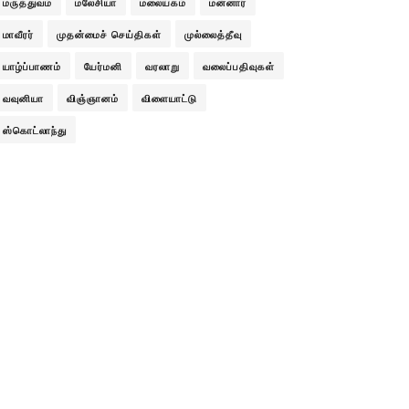
மருத்துவம்
மலேசியா
மலையகம்
மன்னார்
மாவீரர்
முதன்மைச் செய்திகள்
முல்லைத்தீவு
யாழ்ப்பாணம்
யேர்மனி
வரலாறு
வலைப்பதிவுகள்
வவுனியா
விஞ்ஞானம்
விளையாட்டு
ஸ்கொட்லாந்து