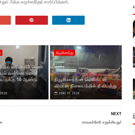
ும் அந்த வழக்கறிஞர் சமர்ப்பித்தார்.
ு
நியூசிலாந்து
ாந்தில் வயோதிப் பெண்
லியல் வன்கொடுமை!
ருக்கு 10 ஆண்டு
நியூசிலாந்தின் வெலிங்டன்
விமான நிலையத்தில் தீ விபத்து
 2026
JUNE 12, 2026
NEXT
ான
சாவகச்சேரி சறுக்கியது!