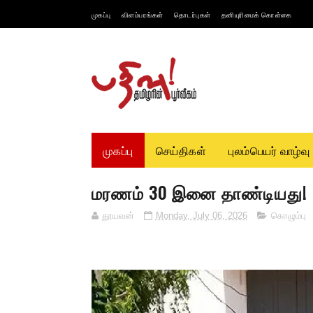
முகப்பு
விளம்பரங்கள்
தொடர்புகள்
தனியுரிமைக் கொள்கை
முகப்பு
செய்திகள்
புலம்பெயர் வாழ்வு
மரணம் 30 இனை தாண்டியது!
தூயவன்
Monday, July 06, 2026
கொழும்பு