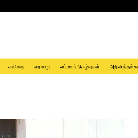
கவிதை
வரலாறு
எம்மவர் நிகழ்வுகள்
அறிவித்தல்க