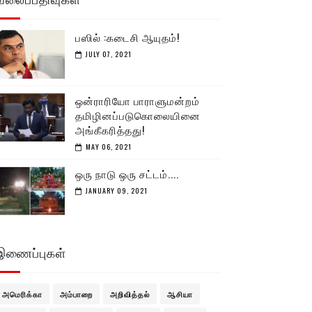
பஸில் :கடைசி ஆயுதம்!
JULY 07, 2021
ஒன்ராரியோ பாராளுமன்றம்
தமிழினப்படுகொலையினை
அங்கீகரித்தது!
MAY 06, 2021
ஒரு நாடு ஒரு சட்டம்....
JANUARY 09, 2021
இணைப்புகள்
அமெரிக்கா
அம்பாறை
அறிவித்தல்
ஆசியா