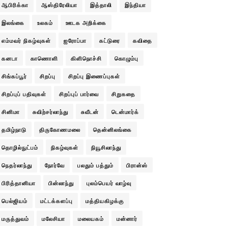
ஆபிரிக்கா
ஆஸ்திரேலியா
இத்தாலி
இந்தியா
இலங்கை
உலகம்
ஊடக அறிக்கை
எம்மவர் நிகழ்வுகள்
ஐரோப்பா
கட்டுரை
கவிதை
கனடா
காணொளி
கிளிநொச்சி
கொழும்பு
சிங்கப்பூர்
சிறப்பு
சிறப்பு இணைப்புகள்
சிறப்புப் பதிவுகள்
சிறப்புப் பார்வை
சிறுகதை
சினிமா
சுவிற்சர்லாந்து
சுவீடன்
டென்மார்க்
தமிழ்நாடு
திருகோணமலை
தென்னிலங்கை
தொழில்நுட்பம்
நிகழ்வுகள்
நியூசிலாந்து
நெதர்லாந்து
நோர்வே
பலதும் பத்தும்
பிரான்ஸ்
பிரித்தானியா
பின்லாந்து
புலம்பெயர் வாழ்வு
பெல்ஜியம்
மட்டக்களப்பு
மத்தியகிழக்கு
மருத்துவம்
மலேசியா
மலையகம்
மன்னார்