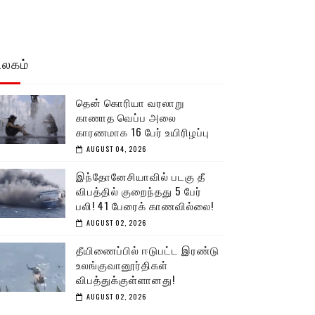
உலகம்
தென் கொரியா வரலாறு
காணாத வெப்ப அலை
காரணமாக 16 பேர் உயிரிழப்பு
AUGUST 04, 2026
இந்தோனேசியாவில் படகு தீ
விபத்தில் குறைந்தது 5 பேர்
பலி! 41 பேரைக் காணவில்லை!
AUGUST 02, 2026
தீயிணைப்பில் ஈடுபட்ட இரண்டு
உலங்குவானூர்திகள்
விபத்துக்குள்ளானது!
AUGUST 02, 2026