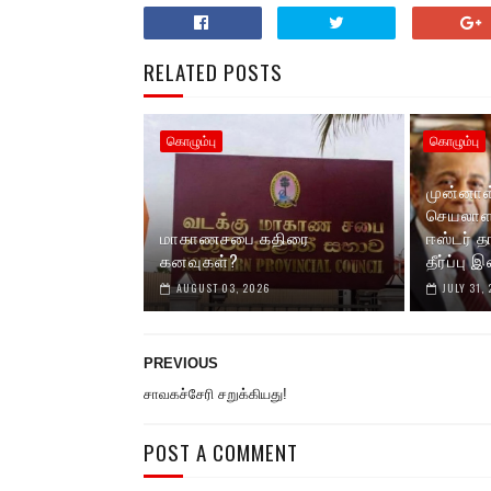
RELATED POSTS
கொழும்பு
கொழும்பு
முன்னாள்
செயலாளர
மாகாணசபை கதிரை
ஈஸ்டர் த
கனவுகள்?
தீர்ப்பு
AUGUST 03, 2026
JULY 31,
PREVIOUS
சாவகச்சேரி சறுக்கியது!
POST A COMMENT