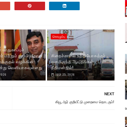
கொழும்பு
 பாதுகாப்புச்
் மற்றும் ஐஜிபி மீதான
சிறைச்சாலை உத்தியோகத்தர்
ாக்குதல் வழக்கின்
வசமிருந்த ஆயுதங்கள்
 இன்று வெளியாகவுள்ளது
நீதிமன்றில்!
 2026
JULY 25, 2026
NEXT
கியூ.ஆர் குறியீட்டு முறைமை தொடரும்!