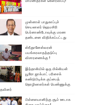
மாமனிதர்கள் கௌரவிப்பு!
முன்னாள் பாதுகாப்புச்
செயலாளர் ஹெமசிரி
பெர்னாண்டோவுக்கு மரண
தண்டனை விதிக்கப்பட்டது
ஸ்ரீஞானேஸ்வரன்
பயங்கரவாதத்தடுப்பு
விசாரணைக்கு !
இத்தாலியில் ஒரு மில்லியன்
யூரோ ஜாக்பாட் பரிசைக்
கண்டுபிடிக்க குப்பைத்
தொழிலாளர்கள் பெண்ணுக்கு
உதவினர்
பிள்ளையானிற்கு சூம் ஊடாக
சிறை வாழ்க்கை!