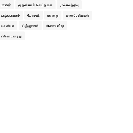
மாவீரர்
முதன்மைச் செய்திகள்
முல்லைத்தீவு
யாழ்ப்பாணம்
யேர்மனி
வரலாறு
வலைப்பதிவுகள்
வவுனியா
விஞ்ஞானம்
விளையாட்டு
ஸ்கொட்லாந்து