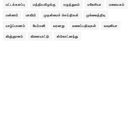
மட்டக்களப்பு
மத்தியகிழக்கு
மருத்துவம்
மலேசியா
மலையகம்
மன்னார்
மாவீரர்
முதன்மைச் செய்திகள்
முல்லைத்தீவு
யாழ்ப்பாணம்
யேர்மனி
வரலாறு
வலைப்பதிவுகள்
வவுனியா
விஞ்ஞானம்
விளையாட்டு
ஸ்கொட்லாந்து