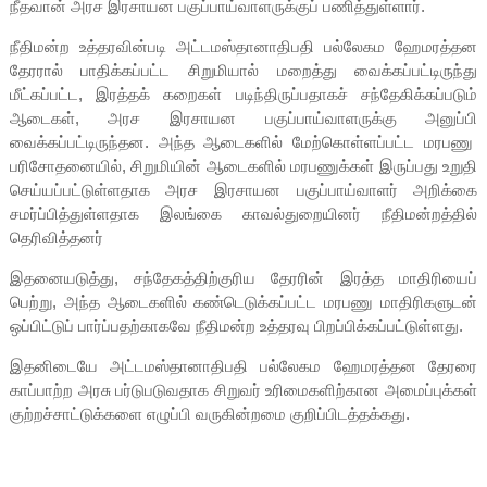
நீதவான் அரச இரசாயன பகுப்பாய்வாளருக்குப் பணித்துள்ளார்.
நீதிமன்ற உத்தரவின்படி அட்டமஸ்தானாதிபதி பல்லேகம ஹேமரத்தன
தேரரால் பாதிக்கப்பட்ட சிறுமியால் மறைத்து வைக்கப்பட்டிருந்து
மீட்கப்பட்ட, இரத்தக் கறைகள் படிந்திருப்பதாகச் சந்தேகிக்கப்படும்
ஆடைகள், அரச இரசாயன பகுப்பாய்வாளருக்கு அனுப்பி
வைக்கப்பட்டிருந்தன. அந்த ஆடைகளில் மேற்கொள்ளப்பட்ட மரபணு
பரிசோதனையில், சிறுமியின் ஆடைகளில் மரபணுக்கள் இருப்பது உறுதி
செய்யப்பட்டுள்ளதாக அரச இரசாயன பகுப்பாய்வாளர் அறிக்கை
சமர்ப்பித்துள்ளதாக இலங்கை காவல்துறையினர் நீதிமன்றத்தில்
தெரிவித்தனர்
இதனையடுத்து, சந்தேகத்திற்குரிய தேரரின் இரத்த மாதிரியைப்
பெற்று, அந்த ஆடைகளில் கண்டெடுக்கப்பட்ட மரபணு மாதிரிகளுடன்
ஒப்பிட்டுப் பார்ப்பதற்காகவே நீதிமன்ற உத்தரவு பிறப்பிக்கப்பட்டுள்ளது.
இதனிடையே அட்டமஸ்தானாதிபதி பல்லேகம ஹேமரத்தன தேரரை
காப்பாற்ற அரசு பர்டுபடுவதாக சிறுவர் உரிமைகளிற்கான அமைப்புக்கள்
குற்றச்சாட்டுக்களை எழுப்பி வருகின்றமை குறிப்பிடத்தக்கது.