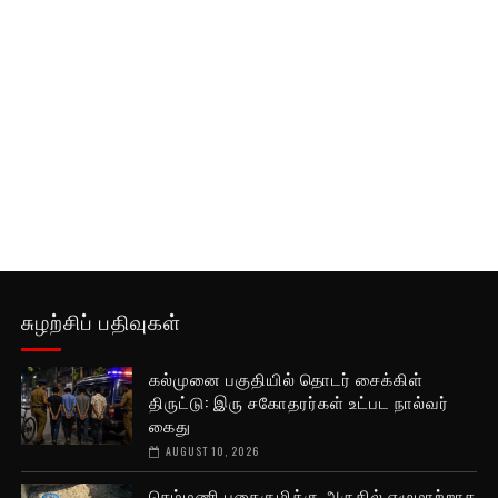
சுழற்சிப் பதிவுகள்
கல்முனை பகுதியில் தொடர் சைக்கிள்
திருட்டு: இரு சகோதரர்கள் உட்பட நால்வர்
கைது
AUGUST 10, 2026
செம்மணி புதைகுழிக்கு அருகில் எழுமாற்றாக