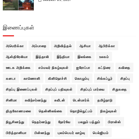
இணைப்புகள்
அமெரிக்கா
அம்பாறை
அறிவித்தல்
ஆசியா
ஆபிரிக்கா
ஆஸ்திரேலியா
இத்தாலி
இந்தியா
இலங்கை
உலகம்
ஊடக அறிக்கை
எம்மவர் நிகழ்வுகள்
ஐரோப்பா
கட்டுரை
கவிதை
கனடா
காணொளி
கிளிநொச்சி
கொழும்பு
சிங்கப்பூர்
சிறப்பு
சிறப்பு இணைப்புகள்
சிறப்புப் பதிவுகள்
சிறப்புப் பார்வை
சிறுகதை
சினிமா
சுவிற்சர்லாந்து
சுவீடன்
டென்மார்க்
தமிழ்நாடு
திருகோணமலை
தென்னிலங்கை
தொழில்நுட்பம்
நிகழ்வுகள்
நியூசிலாந்து
நெதர்லாந்து
நோர்வே
பலதும் பத்தும்
பிரான்ஸ்
பிரித்தானியா
பின்லாந்து
புலம்பெயர் வாழ்வு
பெல்ஜியம்