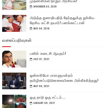
முதலாளிகள்:நாறும் அரசியல்!
NOVEMBER 03, 2024
அடுத்த ஜனாதிபதித் தேர்தலுக்கு ஐக்கிய
தேசிய கட்சி தயார்! பனங்காட்டான்
MAY 04, 2018
வலைப்பதிவுகள்
பஸில் :கடைசி ஆயுதம்!
JULY 07, 2021
ஒன்ராரியோ பாராளுமன்றம்
தமிழினப்படுகொலையினை அங்கீகரித்தது!
MAY 06, 2021
ஒரு நாடு ஒரு சட்டம்....
JANUARY 09, 2021