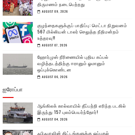
திருமணம் நடைபெற்றது
AUGUST 09, 2026
குழந்தைகளுக்குப் பாதிப்பு: மெட்டா நிறுவனம்
567 மில்லியன் டாலர் செலுத்த நீதிமன்றம்
உத்தரவு!!
AUGUST 07, 2026
ஹோர்முஸ் நீரிணையில் புதிய கப்பல்
வழித்தடத்திற்கு ஈரானும் ஓமானும்
ஒப்புக்கொண்டன
AUGUST 06, 2026
ஐரோப்பா
ஆங்கிலக் கால்வாயில் தீப்பற்றி எரிந்த படகில்
இருந்து 157 புலம்பெயர்ந்தோர்!
AUGUST 04, 2026
ஃபிஃபாவின் திட்டங்களுக்கு ஒப்புதல்