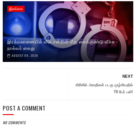
இலங்கை
இரத்மலானையில் வீடொன்றின் மீது கைக்குண்டு வீச்சு -
நால்வர் கைது
AUGUST 09, 2026
NEXT
கிரீஸில் அகதிகள் படகு மூழ்கியதில்
78 பேர் பலி!
POST A COMMENT
NO COMMENTS