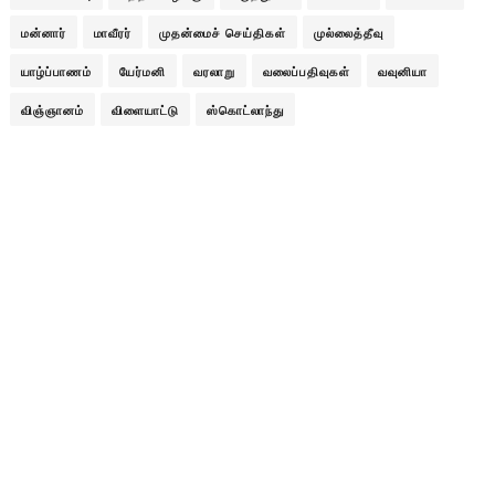
மன்னார்
மாவீரர்
முதன்மைச் செய்திகள்
முல்லைத்தீவு
யாழ்ப்பாணம்
யேர்மனி
வரலாறு
வலைப்பதிவுகள்
வவுனியா
விஞ்ஞானம்
விளையாட்டு
ஸ்கொட்லாந்து