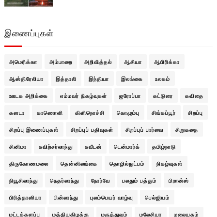
இணைப்புகள்
அமெரிக்கா
அம்பாறை
அறிவித்தல்
ஆசியா
ஆபிரிக்கா
ஆஸ்திரேலியா
இத்தாலி
இந்தியா
இலங்கை
உலகம்
ஊடக அறிக்கை
எம்மவர் நிகழ்வுகள்
ஐரோப்பா
கட்டுரை
கவிதை
கனடா
காணொளி
கிளிநொச்சி
கொழும்பு
சிங்கப்பூர்
சிறப்பு
சிறப்பு இணைப்புகள்
சிறப்புப் பதிவுகள்
சிறப்புப் பார்வை
சிறுகதை
சினிமா
சுவிற்சர்லாந்து
சுவீடன்
டென்மார்க்
தமிழ்நாடு
திருகோணமலை
தென்னிலங்கை
தொழில்நுட்பம்
நிகழ்வுகள்
நியூசிலாந்து
நெதர்லாந்து
நோர்வே
பலதும் பத்தும்
பிரான்ஸ்
பிரித்தானியா
பின்லாந்து
புலம்பெயர் வாழ்வு
பெல்ஜியம்
மட்டக்களப்பு
மத்தியகிழக்கு
மருத்துவம்
மலேசியா
மலையகம்