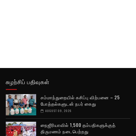
சுழற்சிப் பதிவுகள்
சம்மாந்துறையில் கசிப்பு விற்பனை – 25
போத்தல்களுடன் நபர் கைது
AUGUST 09, 2026
நைஜீரியாவில் 1,500 தம்பதிகளுக்குத்
திருமணம் நடைபெற்றது