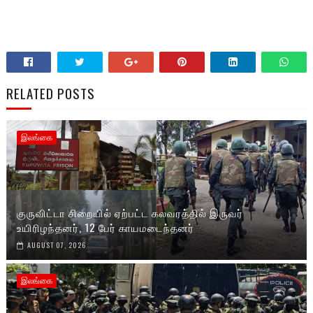
RELATED POSTS
இலங்கை
குருவிட்டா சிறையில் ஏற்பட்ட கலவரத்தில் இருவர்
உயிரிழந்தனர், 12 பேர் காயமடைந்தனர்
AUGUST 07, 2026
இலங்கை