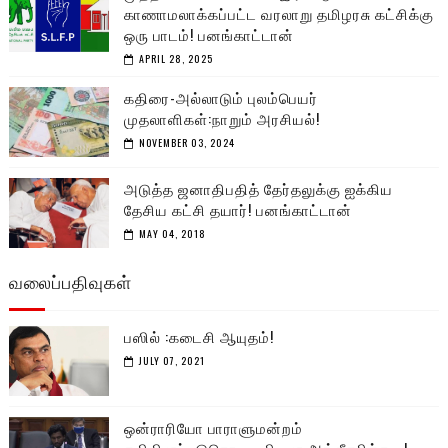
காணாமலாக்கப்பட்ட வரலாறு தமிழரசு கட்சிக்கு
ஒரு பாடம்! பனங்காட்டான்
APRIL 28, 2025
கதிரை-அல்லாடும் புலம்பெயர்
முதலாளிகள்:நாறும் அரசியல்!
NOVEMBER 03, 2024
அடுத்த ஜனாதிபதித் தேர்தலுக்கு ஐக்கிய
தேசிய கட்சி தயார்! பனங்காட்டான்
MAY 04, 2018
வலைப்பதிவுகள்
பஸில் :கடைசி ஆயுதம்!
JULY 07, 2021
ஒன்ராரியோ பாராளுமன்றம்