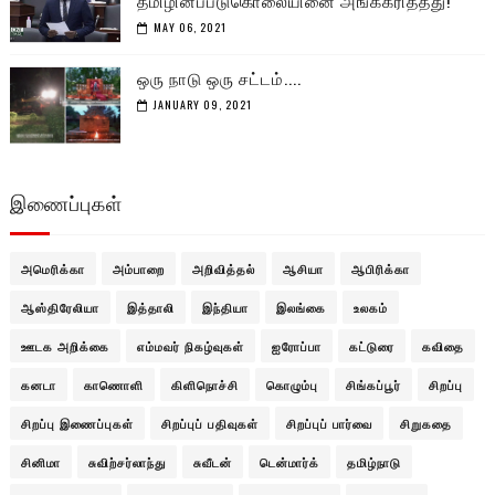
தமிழினப்படுகொலையினை அங்கீகரித்தது!
MAY 06, 2021
ஒரு நாடு ஒரு சட்டம்....
JANUARY 09, 2021
இணைப்புகள்
அமெரிக்கா
அம்பாறை
அறிவித்தல்
ஆசியா
ஆபிரிக்கா
ஆஸ்திரேலியா
இத்தாலி
இந்தியா
இலங்கை
உலகம்
ஊடக அறிக்கை
எம்மவர் நிகழ்வுகள்
ஐரோப்பா
கட்டுரை
கவிதை
கனடா
காணொளி
கிளிநொச்சி
கொழும்பு
சிங்கப்பூர்
சிறப்பு
சிறப்பு இணைப்புகள்
சிறப்புப் பதிவுகள்
சிறப்புப் பார்வை
சிறுகதை
சினிமா
சுவிற்சர்லாந்து
சுவீடன்
டென்மார்க்
தமிழ்நாடு