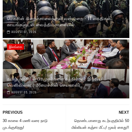
மெகசின் சிறைச்சாலைக்குள் வன்முறை - 11 கைதிகள்
காயங்களுடன் வைத்தியசாலையில்
AUGUST 07, 2026
இலங்கை
தமிழ் அரசியல் பிரமுகர்களை சந்தித்தார் இந்திய
வெளிவிவகார அமைச்சின் செயலாளர்
AUGUST 05, 2026
PREVIOUS
NEXT
30 காலை 4 மணி வரை நாடு
தொண்டமானாறு கடற்பகுதியில் 50
முடங்குகிறது!
மில்லியன் கஞ்சா மீட்பு! மூவர் கைது!!