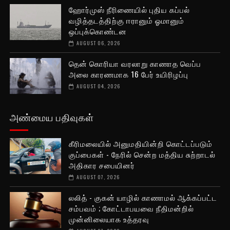
ஹோர்முஸ் நீரிணையில் புதிய கப்பல்
வழித்தடத்திற்கு ஈரானும் ஓமானும்
ஒப்புக்கொண்டன
AUGUST 06, 2026
தென் கொரியா வரலாறு காணாத வெப்ப
அலை காரணமாக 16 பேர் உயிரிழப்பு
AUGUST 04, 2026
அண்மைய பதிவுகள்
கீரிமலையில் அனுமதியின்றி கொட்டப்படும்
குப்பைகள் - நேரில் சென்ற மத்திய சுற்றாடல்
அதிகார சபையினர்
AUGUST 07, 2026
லலித் - குகன் யாழில் காணாமல் ஆக்கப்பட்ட
சம்பவம் ; கோட்டாபயவை நீதிமன்றில்
முன்னிலையாக உத்தரவு