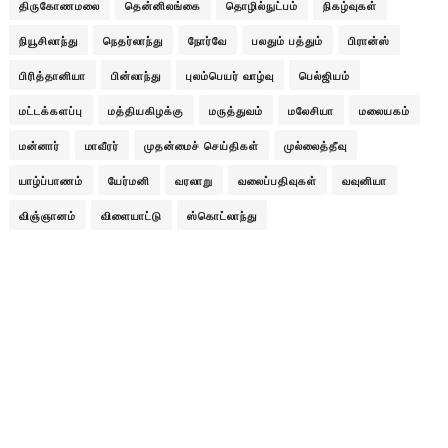
திருகோணமலை
தென்னிலங்கை
தொழில்நுட்பம்
நிகழ்வுகள்
நியூசிலாந்து
நெதர்லாந்து
நோர்வே
பலதும் பத்தும்
பிரான்ஸ்
பிரித்தானியா
பின்லாந்து
புலம்பெயர் வாழ்வு
பெல்ஜியம்
மட்டக்களப்பு
மத்தியகிழக்கு
மருத்துவம்
மலேசியா
மலையகம்
மன்னார்
மாவீரர்
முதன்மைச் செய்திகள்
முல்லைத்தீவு
யாழ்ப்பாணம்
யேர்மனி
வரலாறு
வலைப்பதிவுகள்
வவுனியா
விஞ்ஞானம்
விளையாட்டு
ஸ்கொட்லாந்து