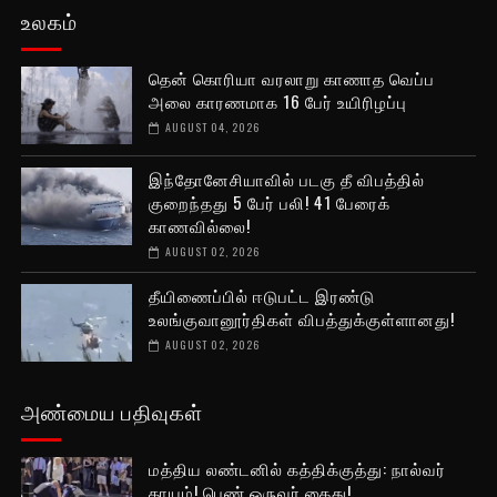
உலகம்
தென் கொரியா வரலாறு காணாத வெப்ப
அலை காரணமாக 16 பேர் உயிரிழப்பு
AUGUST 04, 2026
இந்தோனேசியாவில் படகு தீ விபத்தில்
குறைந்தது 5 பேர் பலி! 41 பேரைக்
காணவில்லை!
AUGUST 02, 2026
தீயிணைப்பில் ஈடுபட்ட இரண்டு
உலங்குவானூர்திகள் விபத்துக்குள்ளானது!
AUGUST 02, 2026
அண்மைய பதிவுகள்
மத்திய லண்டனில் கத்திக்குத்து: நால்வர்
காயம்! பெண் ஒருவர் கைது!