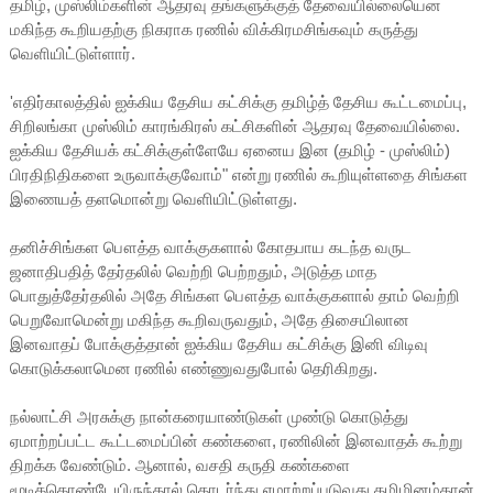
தமிழ், முஸ்லிம்களின் ஆதரவு தங்களுக்குத் தேவையில்லையென
மகிந்த கூறியதற்கு நிகராக ரணில் விக்கிரமசிங்கவும் கருத்து
வெளியிட்டுள்ளார்.
'எதிர்காலத்தில் ஐக்கிய தேசிய கட்சிக்கு தமிழ்த் தேசிய கூட்டமைப்பு,
சிறிலங்கா முஸ்லிம் காரங்கிரஸ் கட்சிகளின் ஆதரவு தேவையில்லை.
ஐக்கிய தேசியக் கட்சிக்குள்ளேயே ஏனைய இன (தமிழ் - முஸ்லிம்)
பிரதிநிதிகளை உருவாக்குவோம்" என்று ரணில் கூறியுள்ளதை சிங்கள
இணையத் தளமொன்று வெளியிட்டுள்ளது.
தனிச்சிங்கள பௌத்த வாக்குகளால் கோதபாய கடந்த வருட
ஜனாதிபதித் தேர்தலில் வெற்றி பெற்றதும், அடுத்த மாத
பொதுத்தேர்தலில் அதே சிங்கள பௌத்த வாக்குகளால் தாம் வெற்றி
பெறுவோமென்று மகிந்த கூறிவருவதும், அதே திசையிலான
இனவாதப் போக்குத்தான் ஐக்கிய தேசிய கட்சிக்கு இனி விடிவு
கொடுக்கலாமென ரணில் எண்ணுவதுபோல் தெரிகிறது.
நல்லாட்சி அரசுக்கு நான்கரையாண்டுகள் முண்டு கொடுத்து
ஏமாற்றப்பட்ட கூட்டமைப்பின் கண்களை, ரணிலின் இனவாதக் கூற்று
திறக்க வேண்டும். ஆனால், வசதி கருதி கண்களை
மூடிக்கொண்டேயிருந்தால் தொடர்ந்து ஏமாற்றப்படுவது தமிழினம்தான்.