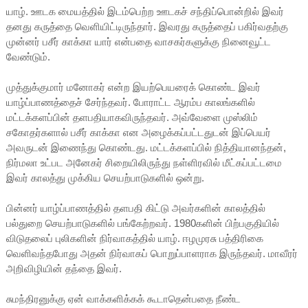
யாழ். ஊடக மையத்தில் இடம்பெற்ற ஊடகச் சந்திப்பொன்றில் இவர்
தனது கருத்தை வெளியிட்டிருந்தார். இவரது கருத்தைப் பகிர்வதற்கு
முன்னர் பசீர் காக்கா யார் என்பதை வாசகர்களுக்கு நினைவூட்ட
வேண்டும்.
முத்துக்குமார் மனோகர் என்ற இயற்பெயரைக் கொண்ட இவர்
யாழ்ப்பாணத்தைச் சேர்ந்தவர். போராட்ட ஆரம்ப காலங்களில்
மட்டக்களப்பின் தளபதியாகவிருந்தவர். அவ்வேளை முஸ்லிம்
சகோதர்களால் பசீர் காக்கா என அழைக்கப்பட்டதுடன் இப்பெயர்
அவருடன் இணைந்து கொண்டது. மட்டக்களப்பில் நித்தியானந்தன்,
நிர்மலா உட்பட அனேகர் சிறையிலிருந்து நள்ளிரவில் மீட்கப்பட்டமை
இவர் காலத்து முக்கிய செயற்பாடுகளில் ஒன்று.
பின்னர் யாழ்ப்பாணத்தில் தளபதி கிட்டு அவர்களின் காலத்தில்
பல்துறை செயற்பாடுகளில் பங்கேற்றவர். 1980களின் பிற்பகுதியில்
விடுதலைப் புலிகளின் நிர்வாகத்தில் யாழ். ஈழமுரசு பத்திரிகை
வெளிவந்தபோது அதன் நிர்வாகப் பொறுப்பாளராக இருந்தவர். மாவீரர்
அறிவிழியின் தந்தை இவர்.
சுமந்திரனுக்கு ஏன் வாக்களிக்கக் கூடாதென்பதை நீண்ட