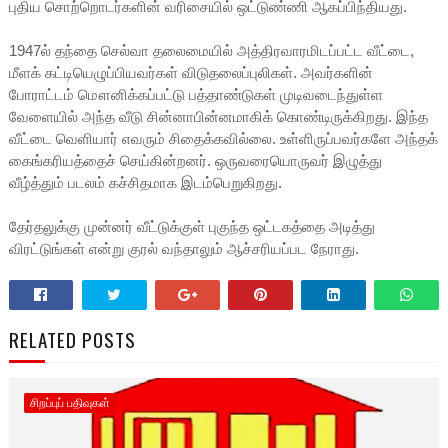
புதிய சொற்றொடர்களின் வரிசையில் ஒட்டுண்ணி ஆகப்பிந்தியது.
1947ல் தந்தை செல்வா தலைமையில் அத்திரவாரமிடப்பட்ட வீட்டை,
மீளக் கட்டியெழுப்பியவர்கள் விடுதலைப்புலிகள். அவர்களின்
போராட்டம் மௌனிக்கப்பட்டு பத்தாண்டுகள் முடிவடைந்துள்ள
வேளையில் அந்த வீடு சின்னாபின்னமாகிக் கொண்டிருக்கிறது. இந்த
வீட்டை வெளியார் எவரும் சிதைக்கவில்லை. உள்ளிருப்பவர்களே அந்தக்
கைங்கரியத்தைச் செய்கின்றனர். ஒருவரையொருவர் இழுத்து
வீழ்த்தும் படலம் கச்சிதமாக இடம்பெறுகிறது.
தேர்தலுக்கு முன்னர் வீட்டுக்குள் புகுந்த ஒட்டகத்தை அடித்து
விரட்டுங்கள் என்று குரல் வந்தாலும் ஆச்சரியப்பட நேராது.
RELATED POSTS
சிறப்புப் பதிவுகள்