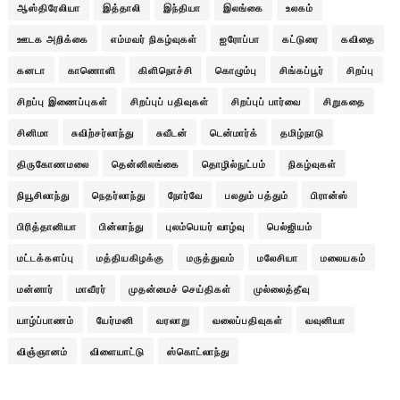
ஆஸ்திரேலியா
இத்தாலி
இந்தியா
இலங்கை
உலகம்
ஊடக அறிக்கை
எம்மவர் நிகழ்வுகள்
ஐரோப்பா
கட்டுரை
கவிதை
கனடா
காணொளி
கிளிநொச்சி
கொழும்பு
சிங்கப்பூர்
சிறப்பு
சிறப்பு இணைப்புகள்
சிறப்புப் பதிவுகள்
சிறப்புப் பார்வை
சிறுகதை
சினிமா
சுவிற்சர்லாந்து
சுவீடன்
டென்மார்க்
தமிழ்நாடு
திருகோணமலை
தென்னிலங்கை
தொழில்நுட்பம்
நிகழ்வுகள்
நியூசிலாந்து
நெதர்லாந்து
நோர்வே
பலதும் பத்தும்
பிரான்ஸ்
பிரித்தானியா
பின்லாந்து
புலம்பெயர் வாழ்வு
பெல்ஜியம்
மட்டக்களப்பு
மத்தியகிழக்கு
மருத்துவம்
மலேசியா
மலையகம்
மன்னார்
மாவீரர்
முதன்மைச் செய்திகள்
முல்லைத்தீவு
யாழ்ப்பாணம்
யேர்மனி
வரலாறு
வலைப்பதிவுகள்
வவுனியா
விஞ்ஞானம்
விளையாட்டு
ஸ்கொட்லாந்து