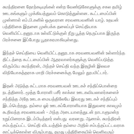
சுமந்திரனை தோற்கடியுங்கள் என்ற வேண்டுகோளுக்கு சகல தமிழ்
ஊடகங்களும் முக்கியத்துவம் கொடுத்துள்ளன. கூட்டமைப்பின்
முன்னாள் எம்.பி.களில் ஒருவரான சரவணபவனின் யாழ். உதயன்
பத்திரிகை இதனை முன்பக்க தலைப்புச் செய்தியாக
வெளியிட்டதனூடாக உள்வீட்டுக்குள் நீறு பூத்த நெருப்பாக இருந்த
பிரச்சனை இப்போது பூதாகரமாகியுள்ளது.
இந்தச் செய்தியை வெளியிட்டதனூடாக சரவணபவனின் உள்ளார்ந்த
திட்டத்தை கூட்டமைப்பின் ஆதரவாளர்களுக்கு வெளிப்படுத்த
விரும்பிய சுமந்திரன், அந்தச் செய்தி வந்த இதழின் இலவச
விநியோகத்தராக மாறி பிரச்சனைக்கு மேலும் தூபமிட்டார்.
இதன் அடுத்த கட்டமாக சரவணபவன் ஊடகச் சந்திப்பொன்றை
நடத்தினார். மூத்த போராளி பசீர் காக்கா ஊடகவியலாளர்களைச்
சந்தித்த அதே ஊடக மையத்திலேயே இவரது ஊடகச் சந்திப்பும்
இடம்பெற்றது. தம்மை ஓர் ஊடகப்போராளியாக இதுவரை காலமும்
கூறிவந்த சரவணபவன் - அந்த அடையாளத்துடன் நாடாளுமன்ற
உறுப்பினராக இடம்பிடித்தார் என்பது வரலாறு. ஆனால். சுமந்திரன்
சம்பந்தப்பட்ட செய்தி விடயத்தில் தம்மை அதில் சம்பந்தப்பட்டவராக
காட்டிக்கொள்ள விரும்பாது, தமது பத்திரிகையில் வெளிவரும்