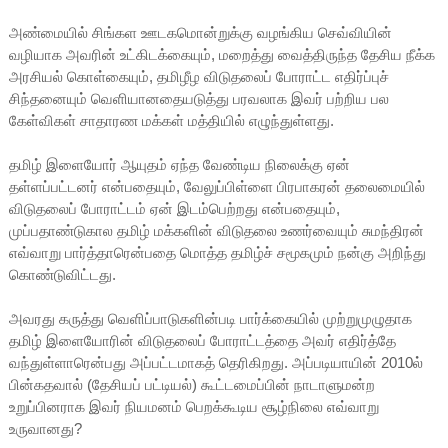
அண்மையில் சிங்கள ஊடகமொன்றுக்கு வழங்கிய செவ்வியின்
வழியாக அவரின் உட்கிடக்கையும், மறைத்து வைத்திருந்த தேசிய நீக்க
அரசியல் கொள்கையும், தமிழீழ விடுதலைப் போராட்ட எதிர்ப்புச்
சிந்தனையும் வெளியானதையடுத்து பரவலாக இவர் பற்றிய பல
கேள்விகள் சாதாரண மக்கள் மத்தியில் எழுந்துள்ளது.
தமிழ் இளையோர் ஆயுதம் ஏந்த வேண்டிய நிலைக்கு ஏன்
தள்ளப்பட்டனர் என்பதையும், வேலுப்பிள்ளை பிரபாகரன் தலைமையில்
விடுதலைப் போராட்டம் ஏன் இடம்பெற்றது என்பதையும்,
முப்பதாண்டுகால தமிழ் மக்களின் விடுதலை உணர்வையும் சுமந்திரன்
எவ்வாறு பார்த்தாரென்பதை மொத்த தமிழ்ச் சமூகமும் நன்கு அறிந்து
கொண்டுவிட்டது.
அவரது கருத்து வெளிப்பாடுகளின்படி பார்க்கையில் முற்றுமுழுதாக
தமிழ் இளையோரின் விடுதலைப் போராட்டத்தை அவர் எதிர்த்தே
வந்துள்ளாரென்பது அப்பட்டமாகத் தெரிகிறது. அப்படியாயின் 2010ல்
பின்கதவால் (தேசியப் பட்டியல்) கூட்டமைப்பின் நாடாளுமன்ற
உறுப்பினராக இவர் நியமனம் பெறக்கூடிய சூழ்நிலை எவ்வாறு
உருவானது?