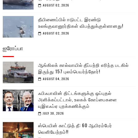
AUGUST 02, 2026
தீயிணைப்பில் ஈடுபட்ட இரண்டு
உலங்குவானூர்திகள் விபத்துக்குள்ளானது!
AUGUST 02, 2026
ஐரோப்பா
ஆங்கிலக் கால்வாயில் தீப்பற்றி எரிந்த படகில்
இருந்து 157 புலம்பெயர்ந்தோர்!
AUGUST 04, 2026
ஃபிஃபாவின் திட்டங்களுக்கு ஒப்புதல்
அளிக்கப்பட்டால், உலகக் கோப்பைகளை
யுஇஎஃப்ஏ புறக்கணிக்கும்
JULY 30, 2026
ஸ்பெயின் காட்டுத் தீ: 60 ஆயிரம்பேர்
வெளியேற்றம்!!