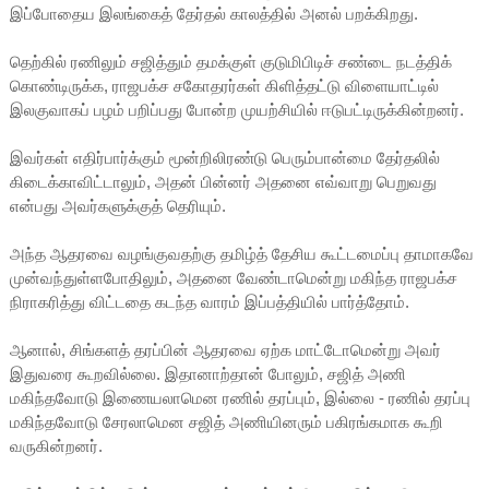
இப்போதைய இலங்கைத் தேர்தல் காலத்தில் அனல் பறக்கிறது.
தெற்கில் ரணிலும் சஜித்தும் தமக்குள் குடுமிபிடிச் சண்டை நடத்திக்
கொண்டிருக்க, ராஜபக்ச சகோதரர்கள் கிளித்தட்டு விளையாட்டில்
இலகுவாகப் பழம் பறிப்பது போன்ற முயற்சியில் ஈடுபட்டிருக்கின்றனர்.
இவர்கள் எதிர்பார்க்கும் மூன்றிலிரண்டு பெரும்பான்மை தேர்தலில்
கிடைக்காவிட்டாலும், அதன் பின்னர் அதனை எவ்வாறு பெறுவது
என்பது அவர்களுக்குத் தெரியும்.
அந்த ஆதரவை வழங்குவதற்கு தமிழ்த் தேசிய கூட்டமைப்பு தாமாகவே
முன்வந்துள்ளபோதிலும், அதனை வேண்டாமென்று மகிந்த ராஜபக்ச
நிராகரித்து விட்டதை கடந்த வாரம் இப்பத்தியில் பார்த்தோம்.
ஆனால், சிங்களத் தரப்பின் ஆதரவை ஏற்க மாட்டோமென்று அவர்
இதுவரை கூறவில்லை. இதானாற்தான் போலும், சஜித் அணி
மகிந்தவோடு இணையலாமென ரணில் தரப்பும், இல்லை - ரணில் தரப்பு
மகிந்தவோடு சேரலாமென சஜித் அணியினரும் பகிரங்கமாக கூறி
வருகின்றனர்.