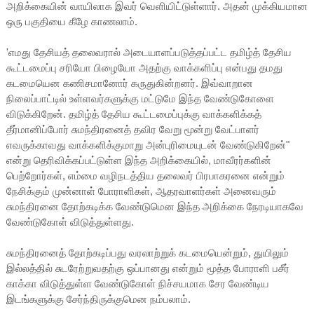
அறிக்கையின் வாயிலாக இவர் வெளியிட்டுள்ளார். அதன் முக்கியமான
ஒரு பகுதியை கீழே காணலாம்.
'எமது தேசியத் தலைவரால் அடையாளப்படுத்தப்பட்ட தமிழ்த் தேசிய
கூட்டமைப்பு சரியோ பிழையோ அதற்கு வாக்களிப்பு என்பது தமது
கடமையென கணிசமானோர் கருதுகின்றனர். இவ்வாறான
நிலைப்பாட்டில் உள்ளவர்களுக்கு மட்டுமே இந்த வேண்டுகோளை
விடுக்கிறேன். தமிழ்த் தேசிய கூட்டமைப்புக்கு வாக்களிக்கத்
தீர்மானிப்போர் சுமந்திரனைத் தவிர வேறு மூன்று வேட்பாளர்
எவருக்காவது வாக்களிக்குமாறு அன்புரிமையுடன் வேண்டுகிறேன்"
என்று தெரிவிக்கப்பட்டுள்ள இந்த அறிக்கையில், மாவீரர்களின்
பெற்றோர்கள், எம்மை வழிநடத்திய தலைவர் பிரபாகரனை என்றும்
நேசிக்கும் முன்னாள் போராளிகள், ஆதரவாளர்கள் அனைவரும்
சுமந்திரனை தோற்கடிக்க வேண்டுமென இந்த அறிக்கை நேரடியாகவே
வேண்டுகோள் விடுத்துள்ளது.
சுமந்திரனைத் தோற்கடிப்பது வரலாற்றுக் கடமையென்றும், துயிலும்
இல்லத்தில் சுடரேற்றுவதற்கு ஒப்பானது என்றும் மூத்த போராளி பசீர்
காக்கா விடுத்துள்ள வேண்டுகோள் நிச்சயமாக சேர வேண்டிய
இடங்களுக்கு சேர்ந்திருக்குமென நம்பலாம்.