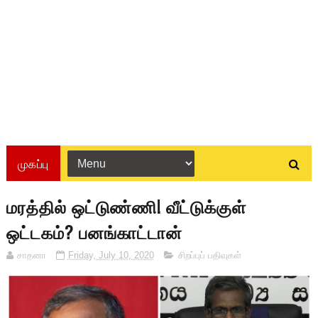
முகப்பு
மரத்தில் ஒட்டுண்ணி! வீட்டுக்குள்
ஒட்டகம்? பனங்காட்டான்
சாதனா
Friday, July 10, 2020
சிறப்புப் பதிவுகள்