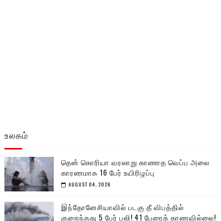
உலகம்
தென் கொரியா வரலாறு காணாத வெப்ப அலை
காரணமாக 16 பேர் உயிரிழப்பு
AUGUST 04, 2026
இந்தோனேசியாவில் படகு தீ விபத்தில்
குறைந்தது 5 பேர் பலி! 41 பேரைக் காணவில்லை!