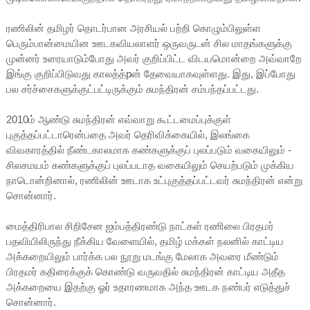
ரணிலின் தமிழர் தொடர்பான அரசியல் பற்றி கொழும்பிலுள்ள
பெரும்பான்மையின ஊடகவியலாளர் ஒருவருடன் சில மாதங்களுக்கு
முன்னர் உரையாடும்போது அவர் குறிப்பிட்ட விடயமொன்றை அவ்வாறே
இங்கு குறிப்பிடுவது காலத்த்pன் தேவையாகவுள்ளது. இது, இப்போது
பல சர்ச்சைகளுக்குட்பட்டிருக்கும் சுமந்திரன் சம்பந்தப்பட்டது.
2010ம் ஆண்டு சுமந்திரன் எவ்வாறு கூட்டமைப்புக்குள்
புகுத்தப்பட்டாரென்பதை அவர் தெரிவிக்கையில், இலங்கை
விவகாரத்தில் நீண்டகாலமாக கண்களுக்குப் புலப்படும் வகையிலும் -
சிலசமயம் கண்களுக்குப் புலப்படாத வகையிலும் செயற்படும் முக்கிய
நாடொன்றினால், ரணிலின் ஊடாக உட்புகுத்தப்பட்டவர் சுமந்திரன் என்று
சொன்னார்.
மைத்திரிபால சிறிசேன ஐம்பத்திரண்டு நாட்கள் ரணிலை பிரதமர்
பதவியிலிருந்து நீக்கிய வேளையில், தமிழ் மக்கள் நலனில் காட்டிய
அக்கறையிலும் பார்க்க பல நூறு மடங்கு மேலாக அவரை மீண்டும்
பிரதமர் கதிரைக்குக் கொண்டு வருவதில் சுமந்திரன் காட்டிய அதீத
அக்கறையை இதற்கு ஓர் உதாரணமாக அந்த ஊடக நண்பர் எடுத்துச்
சொன்னார்.