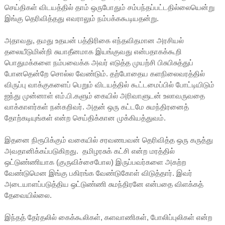
செய்திகள் விடயத்தில் தாம் ஒருபோதும் சம்பந்தப்பட்டதில்லையென்று
இங்கு தெரிவித்தது எவராலும் நம்பக்ககூடியதன்று.
அதாவது, தமது உதயன் பத்திரிகை எந்தவிதமான அரசியல்
தலையீடுமின்றி சுயாதீனமாக இயங்குவது என்பதாகக்கூறி
பொதுமக்களை நம்பவைக்க அவர் எடுத்த முயற்சி பிசுபிசுத்துப்
போனதென்றே சொல்ல வேண்டும். தற்போதைய களநிலைவரத்தில்
விருப்பு வாக்குகளைப் பெறும் விடயத்தில் கூட்டமைப்பில் போட்டியிடும்
ஐந்து முன்னாள் எம்.பி.களும் கையில் அரிவாளுடன் உலாவருவதை
வாக்காளர்கள் நன்கறிவர். அதன் ஒரு கட்டமே சுமந்திரனைத்
தோற்கடியுங்கள் என்ற செய்திக்கான முக்கியத்துவம்.
இதனை நிரூபிக்கும் வகையில் சரவணபவன் தெரிவித்த ஒரு கருத்து
அவதானிக்கப்படுகிறது. தமிழரசுக் கட்சி என்ற மரத்தில்
ஒட்டுண்ணியாக (குருவிச்சைபோல) இருப்பவர்களை அகற்ற
வேண்டுமென இங்கு பகிரங்க வேண்டுகோள் விடுத்தார். இவர்
அடையாளப்படுத்திய ஒட்டுண்ணி சுமந்திரனே என்பதை விளக்கத்
தேவையில்லை.
இந்தத் தேர்தலில் கைக்கூலிகள், களவாணிகள், போலிப்புலிகள் என்ற