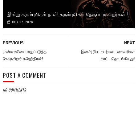
இன்று கரும்புலிகள் நாள்! கரும்புலிகள் நெருப்பு மனிதர்கள்!!
JULY 05, 2025
PREVIOUS
NEXT
முன்னணியை வலுப்படுத்த
இனஅழிப்பு கடற்படை:கைவரிசை
கோருகிறார் கஜேந்திரன்!
காட்ட தொடங்கியது!
POST A COMMENT
NO COMMENTS