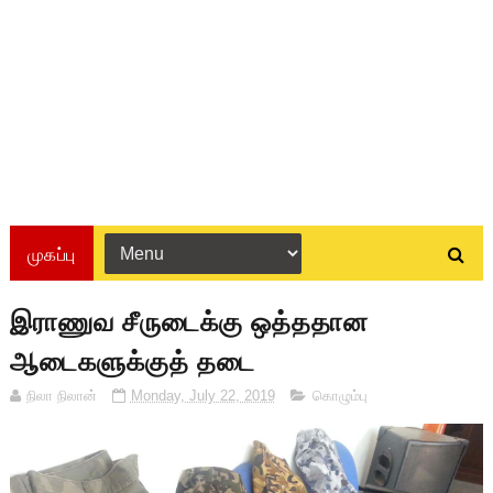
முகப்பு
இராணுவ சீருடைக்கு ஒத்ததான
ஆடைகளுக்குத் தடை
நிலா நிலான்
Monday, July 22, 2019
கொழும்பு