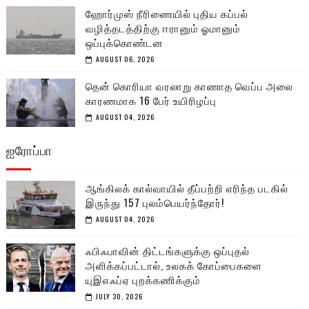
ஹோர்முஸ் நீரிணையில் புதிய கப்பல்
வழித்தடத்திற்கு ஈரானும் ஓமானும்
ஒப்புக்கொண்டன
AUGUST 06, 2026
தென் கொரியா வரலாறு காணாத வெப்ப அலை
காரணமாக 16 பேர் உயிரிழப்பு
AUGUST 04, 2026
ஐரோப்பா
ஆங்கிலக் கால்வாயில் தீப்பற்றி எரிந்த படகில்
இருந்து 157 புலம்பெயர்ந்தோர்!
AUGUST 04, 2026
ஃபிஃபாவின் திட்டங்களுக்கு ஒப்புதல்
அளிக்கப்பட்டால், உலகக் கோப்பைகளை
யுஇஎஃப்ஏ புறக்கணிக்கும்
JULY 30, 2026