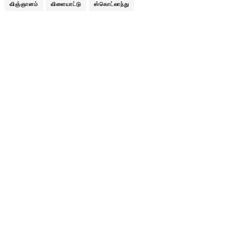
விஞ்ஞானம்
விளையாட்டு
ஸ்கொட்லாந்து