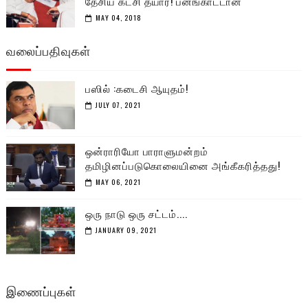
தேசிய கட்சி தயார்! பனங்காட்டான்
MAY 04, 2018
வலைப்பதிவுகள்
பஸில் :கடைசி ஆயுதம்!
JULY 07, 2021
ஒன்ராரியோ பாராளுமன்றம்
தமிழினப்படுகொலையினை அங்கீகரித்தது!
MAY 06, 2021
ஒரு நாடு ஒரு சட்டம்....
JANUARY 09, 2021
இணைப்புகள்