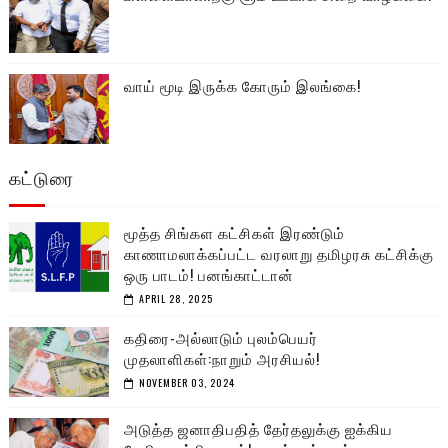
வாய் மூடி இருக்க கோரும் இலங்கை!
கட்டுரை
மூத்த சிங்கள கட்சிகள் இரண்டும்
காணாமலாக்கப்பட்ட வரலாறு தமிழரசு கட்சிக்கு
ஒரு பாடம்! பனங்காட்டான்
APRIL 28, 2025
கதிரை-அல்லாடும் புலம்பெயர்
முதலாளிகள்:நாறும் அரசியல்!
NOVEMBER 03, 2024
அடுத்த ஜனாதிபதித் தேர்தலுக்கு ஐக்கிய