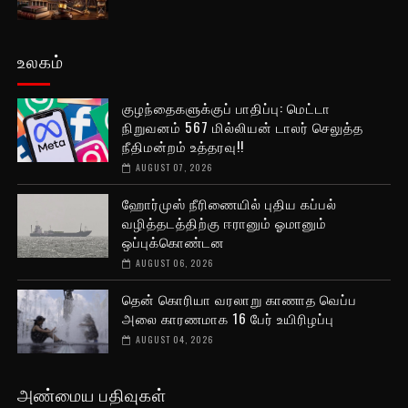
உலகம்
குழந்தைகளுக்குப் பாதிப்பு: மெட்டா
நிறுவனம் 567 மில்லியன் டாலர் செலுத்த
நீதிமன்றம் உத்தரவு!!
AUGUST 07, 2026
ஹோர்முஸ் நீரிணையில் புதிய கப்பல்
வழித்தடத்திற்கு ஈரானும் ஓமானும்
ஒப்புக்கொண்டன
AUGUST 06, 2026
தென் கொரியா வரலாறு காணாத வெப்ப
அலை காரணமாக 16 பேர் உயிரிழப்பு
AUGUST 04, 2026
அண்மைய பதிவுகள்