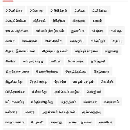
அமெரிக்கா
அம்பாறை
அறிவித்தல்
ஆசியா
ஆபிரிக்கா
ஆஸ்திரேலியா
இத்தாலி
இந்தியா
இலங்கை
உலகம்
ஊடக அறிக்கை
எம்மவர் நிகழ்வுகள்
ஐரோப்பா
கட்டுரை
கவிதை
கனடா
காணொளி
கிளிநொச்சி
கொழும்பு
சிங்கப்பூர்
சிறப்பு
சிறப்பு இணைப்புகள்
சிறப்புப் பதிவுகள்
சிறப்புப் பார்வை
சிறுகதை
சினிமா
சுவிற்சர்லாந்து
சுவீடன்
டென்மார்க்
தமிழ்நாடு
திருகோணமலை
தென்னிலங்கை
தொழில்நுட்பம்
நிகழ்வுகள்
நியூசிலாந்து
நெதர்லாந்து
நோர்வே
பலதும் பத்தும்
பிரான்ஸ்
பிரித்தானியா
பின்லாந்து
புலம்பெயர் வாழ்வு
பெல்ஜியம்
மட்டக்களப்பு
மத்தியகிழக்கு
மருத்துவம்
மலேசியா
மலையகம்
மன்னார்
மாவீரர்
முதன்மைச் செய்திகள்
முல்லைத்தீவு
யாழ்ப்பாணம்
யேர்மனி
வரலாறு
வலைப்பதிவுகள்
வவுனியா