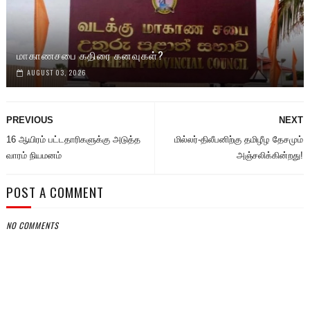
மாகாணசபை கதிரை கனவுகள்?
AUGUST 03, 2026
PREVIOUS
NEXT
16 ஆயிரம் பட்டதாரிகளுக்கு அடுத்த
மில்லர்-திலீபனிற்கு தமிழீழ தேசமும்
வாரம் நியமனம்
அஞ்சலிக்கின்றது!
POST A COMMENT
NO COMMENTS