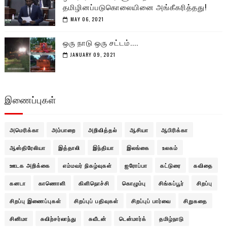
தமிழினப்படுகொலையினை அங்கீகரித்தது!
MAY 06, 2021
ஒரு நாடு ஒரு சட்டம்....
JANUARY 09, 2021
இணைப்புகள்
அமெரிக்கா
அம்பாறை
அறிவித்தல்
ஆசியா
ஆபிரிக்கா
ஆஸ்திரேலியா
இத்தாலி
இந்தியா
இலங்கை
உலகம்
ஊடக அறிக்கை
எம்மவர் நிகழ்வுகள்
ஐரோப்பா
கட்டுரை
கவிதை
கனடா
காணொளி
கிளிநொச்சி
கொழும்பு
சிங்கப்பூர்
சிறப்பு
சிறப்பு இணைப்புகள்
சிறப்புப் பதிவுகள்
சிறப்புப் பார்வை
சிறுகதை
சினிமா
சுவிற்சர்லாந்து
சுவீடன்
டென்மார்க்
தமிழ்நாடு