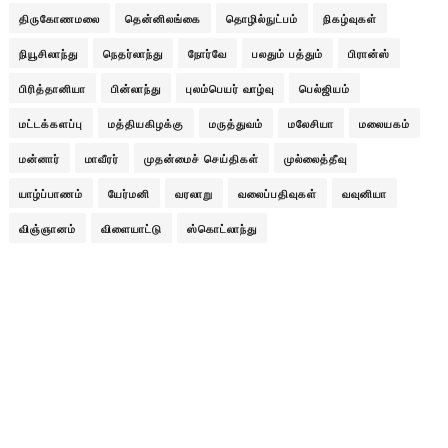
திருகோணமலை
தென்னிலங்கை
தொழில்நுட்பம்
நிகழ்வுகள்
நியூசிலாந்து
நெதர்லாந்து
நோர்வே
பலதும் பத்தும்
பிரான்ஸ்
பிரித்தானியா
பின்லாந்து
புலம்பெயர் வாழ்வு
பெல்ஜியம்
மட்டக்களப்பு
மத்தியகிழக்கு
மருத்துவம்
மலேசியா
மலையகம்
மன்னார்
மாவீரர்
முதன்மைச் செய்திகள்
முல்லைத்தீவு
யாழ்ப்பாணம்
யேர்மனி
வரலாறு
வலைப்பதிவுகள்
வவுனியா
விஞ்ஞானம்
விளையாட்டு
ஸ்கொட்லாந்து