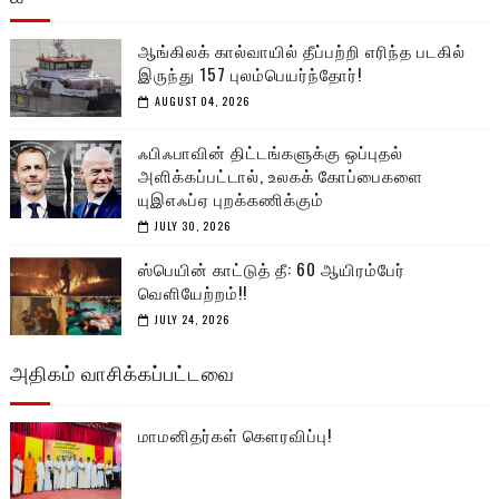
ஆங்கிலக் கால்வாயில் தீப்பற்றி எரிந்த படகில்
இருந்து 157 புலம்பெயர்ந்தோர்!
AUGUST 04, 2026
ஃபிஃபாவின் திட்டங்களுக்கு ஒப்புதல்
அளிக்கப்பட்டால், உலகக் கோப்பைகளை
யுஇஎஃப்ஏ புறக்கணிக்கும்
JULY 30, 2026
ஸ்பெயின் காட்டுத் தீ: 60 ஆயிரம்பேர்
வெளியேற்றம்!!
JULY 24, 2026
அதிகம் வாசிக்கப்பட்டவை
மாமனிதர்கள் கௌரவிப்பு!