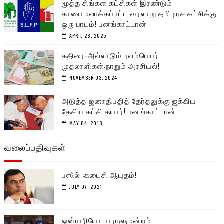
மூத்த சிங்கள கட்சிகள் இரண்டும்
காணாமலாக்கப்பட்ட வரலாறு தமிழரசு கட்சிக்கு
ஒரு பாடம்! பனங்காட்டான்
APRIL 28, 2025
கதிரை-அல்லாடும் புலம்பெயர்
முதலாளிகள்:நாறும் அரசியல்!
NOVEMBER 03, 2024
அடுத்த ஜனாதிபதித் தேர்தலுக்கு ஐக்கிய
தேசிய கட்சி தயார்! பனங்காட்டான்
MAY 04, 2018
வலைப்பதிவுகள்
பஸில் :கடைசி ஆயுதம்!
JULY 07, 2021
ஒன்ராரியோ பாராளுமன்றம்