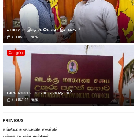
வாய் மூடி இருக்க கோரும் இலங்கை!
AUGUST 06, 2026
கொழும்பு
மாகாணசபை கதிரை கனவுகள்?
AUGUST 03, 2026
PREVIOUS
கன்னியா சுடுதண்ணிக் கிணற்றில்
மூக்கை நுளைத்த சுமந்திரன்