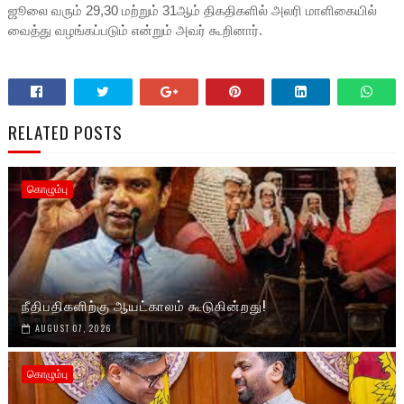
ஜூலை வரும் 29,30 மற்றும் 31ஆம் திகதிகளில் அலரி மாளிகையில்
வைத்து வழங்கப்படும் என்றும் அவர் கூறினார்.
RELATED POSTS
கொழும்பு
நீதிபதிகளிற்கு ஆயட்காலம் கூடுகின்றது!
AUGUST 07, 2026
கொழும்பு