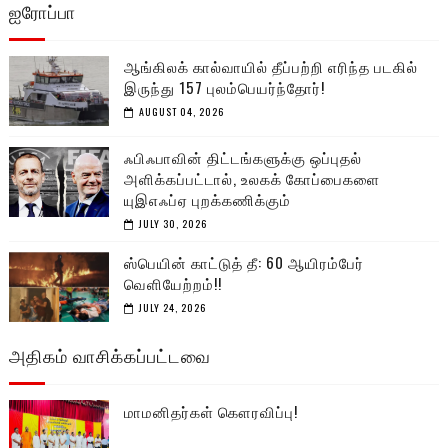
ஐரோப்பா
ஆங்கிலக் கால்வாயில் தீப்பற்றி எரிந்த படகில்
இருந்து 157 புலம்பெயர்ந்தோர்!
AUGUST 04, 2026
ஃபிஃபாவின் திட்டங்களுக்கு ஒப்புதல்
அளிக்கப்பட்டால், உலகக் கோப்பைகளை
யுஇஎஃப்ஏ புறக்கணிக்கும்
JULY 30, 2026
ஸ்பெயின் காட்டுத் தீ: 60 ஆயிரம்பேர்
வெளியேற்றம்!!
JULY 24, 2026
அதிகம் வாசிக்கப்பட்டவை
மாமனிதர்கள் கௌரவிப்பு!