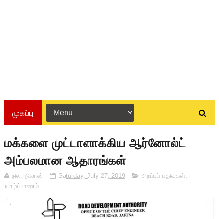
முகப்பு
மக்களை முட்டாளாக்கிய ஆர்னோல்ட்
அம்பலமான ஆதாரங்கள்
நிலா நிலான்
Saturday, July 27, 2019
சிறப்புப் பதிவுகள்
,
யாழ்ப்பாணம்