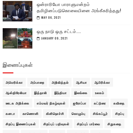
ஒன்ராரியோ பாராளுமன்றம்
தமிழினப்படுகொலையினை அங்கீகரித்தது!
MAY 06, 2021
ஒரு நாடு ஒரு சட்டம்....
JANUARY 09, 2021
இணைப்புகள்
அமெரிக்கா
அம்பாறை
அறிவித்தல்
ஆசியா
ஆபிரிக்கா
ஆஸ்திரேலியா
இத்தாலி
இந்தியா
இலங்கை
உலகம்
ஊடக அறிக்கை
எம்மவர் நிகழ்வுகள்
ஐரோப்பா
கட்டுரை
கவிதை
கனடா
காணொளி
கிளிநொச்சி
கொழும்பு
சிங்கப்பூர்
சிறப்பு
சிறப்பு இணைப்புகள்
சிறப்புப் பதிவுகள்
சிறப்புப் பார்வை
சிறுகதை