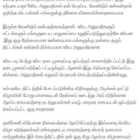
ஏற்புடையதா?உரிய அனுமதிகள் ஏன் பெறப்பட வேண்டும் ஏன்என்றால்
குறித்த விடயங்கள் மக்களுக்கு தீங்கை விளைவிக்காதவையாக
இருக்க வேண்டும் என்பதற்காகத்தான். உரிய அனுமதிகளும்
சட்டங்களும் மக்களுடைய பாதுகாப்பை உறுதிப்படுத்துவதற்கே உரியன
.இது ஒரு நேர்மையான உண்மையாக மக்களுக்கு நன்மை தரும்
திட்டங்கள் என்றால் நிச்சயமாக உரிய அனுமதிகளை
உரிய படி பெற்று உரிய நடைமுறைப்படி ஒப்பந்தம் கைசாத்திடப்பட்டு இது
நடைமுறைப்படுத்தப் பட்டிருக்கும். ஆனால் இது அவ்வாறு செய்யப்பட
வில்லை. அனுமதிகள் எதுவும் பெறாமல் செயற்படுத்தப்படுகின்றது.
கம்பரலிய திட்டத்தில் போடப்படுகின்ற வீதிகளுக்கு அடிக்கல் நாட்டு
விழாவின் போது மாலையுடன் தேங்காய் உடைத்து அவ் வீதிக்கான
ஆரம்ப வைபவத்தை நடத்துபவர்கள் யாழ். மாநகர சபையுடன் ஒப்பந்தம்
செய்யப்பட்ட ஒரு சாதாரண
குளிர்களி விற்பனை நிலையத்தை ஆரம்பிப்பதற்கு இவ்வளவு பெரிய
விழா எடுத்தவர்கள் எங்களுடைய மாநகரத்தை ஸ்மாற் நகரமாக
மாற்றுகின்ற இச் செயற்றிட்டதில் ஏன் ஒரு சிறு ஆரம்பர விழாவையும்