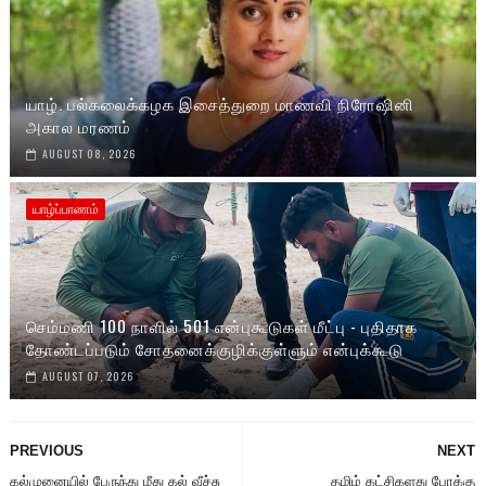
யாழ். பல்கலைக்கழக இசைத்துறை மாணவி நிரோஷினி
அகால மரணம்
AUGUST 08, 2026
யாழ்ப்பாணம்
செம்மணி 100 நாளில் 501 என்புகூடுகள் மீட்பு - புதிதாக
தோண்டப்படும் சோதனைக்குழிக்குள்ளும் என்புக்கூடு
AUGUST 07, 2026
PREVIOUS
NEXT
கல்முனையில் பேருந்து மீது கல் வீச்சு
தமிழ் கட்சிகளது போக்கு