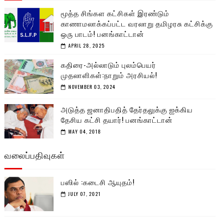
மூத்த சிங்கள கட்சிகள் இரண்டும்
காணாமலாக்கப்பட்ட வரலாறு தமிழரசு கட்சிக்கு
ஒரு பாடம்! பனங்காட்டான்
APRIL 28, 2025
கதிரை-அல்லாடும் புலம்பெயர்
முதலாளிகள்:நாறும் அரசியல்!
NOVEMBER 03, 2024
அடுத்த ஜனாதிபதித் தேர்தலுக்கு ஐக்கிய
தேசிய கட்சி தயார்! பனங்காட்டான்
MAY 04, 2018
வலைப்பதிவுகள்
பஸில் :கடைசி ஆயுதம்!
JULY 07, 2021