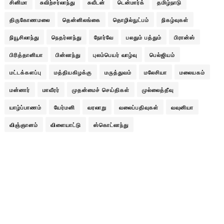
சினிமா
சுவிற்சர்லாந்து
சுவீடன்
டென்மார்க்
தமிழ்நாடு
திருகோணமலை
தென்னிலங்கை
தொழில்நுட்பம்
நிகழ்வுகள்
நியூசிலாந்து
நெதர்லாந்து
நோர்வே
பலதும் பத்தும்
பிரான்ஸ்
பிரித்தானியா
பின்லாந்து
புலம்பெயர் வாழ்வு
பெல்ஜியம்
மட்டக்களப்பு
மத்தியகிழக்கு
மருத்துவம்
மலேசியா
மலையகம்
மன்னார்
மாவீரர்
முதன்மைச் செய்திகள்
முல்லைத்தீவு
யாழ்ப்பாணம்
யேர்மனி
வரலாறு
வலைப்பதிவுகள்
வவுனியா
விஞ்ஞானம்
விளையாட்டு
ஸ்கொட்லாந்து