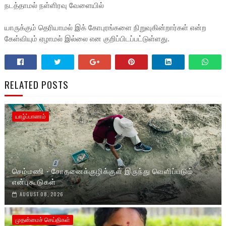
நடத்தாமல் நள்ளிரவு வேளையில்
யாருக்கும் தெரியாமல் இக் கோபுரங்களை நிறுவுகின்றார்கள் என்ற
கேள்வியும் ஏழாமல் இல்லை என குறிப்பிடப்பட்டுள்ளது.
RELATED POSTS
யாழ்ப்பாணம்
செம்மணி - சோதனைக்குழிக்குள் இருந்து வெளிப்படும்
என்புகூடுகள்
AUGUST 08, 2026
முதன்மைச் செய்திகள்