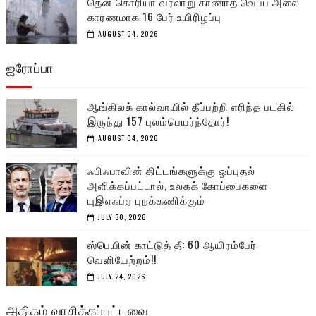
தென் கொரியா வரலாறு காணாத வெப்ப அலை
காரணமாக 16 பேர் உயிரிழப்பு
AUGUST 04, 2026
ஐரோப்பா
ஆங்கிலக் கால்வாயில் தீப்பற்றி எரிந்த படகில்
இருந்து 157 புலம்பெயர்ந்தோர்!
AUGUST 04, 2026
ஃபிஃபாவின் திட்டங்களுக்கு ஒப்புதல்
அளிக்கப்பட்டால், உலகக் கோப்பைகளை
யுஇஎஃப்ஏ புறக்கணிக்கும்
JULY 30, 2026
ஸ்பெயின் காட்டுத் தீ: 60 ஆயிரம்பேர்
வெளியேற்றம்!!
JULY 24, 2026
அதிகம் வாசிக்கப்பட்டவை