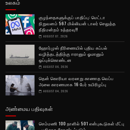
உலகம்
குழந்தைகளுக்குப் பாதிப்பு: மெட்டா
நிறுவனம் 567 மில்லியன் டாலர் செலுத்த
நீதிமன்றம் உத்தரவு!!
AUGUST 07, 2026
ஹோர்முஸ் நீரிணையில் புதிய கப்பல்
வழித்தடத்திற்கு ஈரானும் ஓமானும்
ஒப்புக்கொண்டன
AUGUST 06, 2026
தென் கொரியா வரலாறு காணாத வெப்ப
அலை காரணமாக 16 பேர் உயிரிழப்பு
AUGUST 04, 2026
அண்மைய பதிவுகள்
செம்மணி 100 நாளில் 501 என்புகூடுகள் மீட்பு
- புதிதாக தோண்டப்படும்