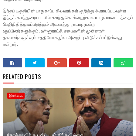
இந்தப் பகுதியின் பாதுகாப்பு நிலவரங்கள் குறித்து ஆராயப்படவுள்ள
இந்தக் கலந்துரையாடலில் கலந்துகொள்வதற்காக யாழ். மாவட்டத்தைப்
பிரதிநிதித்துவப்படுத்தும் அனைத்து நாடாளுமன்ற
உறுப்பினர்களுக்கும், உள்ளூராட்சி சபைகளின் முன்னாள்
தலைவர்களுக்கும் உத்தியோகபூர்வ அழைப்பு விடுக்கப்பட்டுள்ளது
என்றார்.
RELATED POSTS
இலங்கை
கோத்தாவிற்கு புலிப்பயம் நீங்கவில்லை!