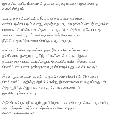
முதற்கொண்டே மிகவும் ஆழமான கருத்துக்களை முன்வைத்து
வருகின்றோம்.
கடந்த கால ஆட்சிகளில் இவ்வாறான மனித எச்சங்கள்
கண்டெடுக்கப்படும் போது, அவற்றை மூடி மறைக்கும் செயற்பாடுகளே
பரவலாக அரங்கேறின. ஆனால், எமது அரசு அவ்வாறு செய்யாது,
உண்மை கண்டறியும் பணிகளுக்காகத் தேவையான
நிதியொதுக்கீடுகளைச் செய்து வருகின்றது.
நாட்டில் பல்லின சமூகங்களுக்கு இடையில் உண்மையான
நல்லிணக்கத்தையும், தமிழ் மக்களிடையே அரசு மீதான
நம்பிக்கையையும் கட்டியெழுப்ப வேண்டுமாயின் இவ்வாறான
வெளிப்படையான நகர்வுகளை முன்னெடுப்பது அவசியமாகும்.
இதன் முதற்கட்டமாக, எதிர்வரும் 17ஆம் திகதி நீதி அமைச்சர்
செம்மணிப் பகுதிக்கு நேரில் சென்று நிலைமைகளை ஆராய்வதுடன்,
அது குறித்து ஆழமான கலந்தாலோசனைகளையும்
முன்னெடுக்கவுள்ளார்.
அதேபோன்று, எதிர்வரும் ஞாயிற்றுக்கிழமை பொதுமக்கள் பாதுகாப்பு
அமைச்சரும் யாழ்ப்பாணத்துக்கு விசேட விஜயம்
மேற்கொள்ளவுள்ளார்.