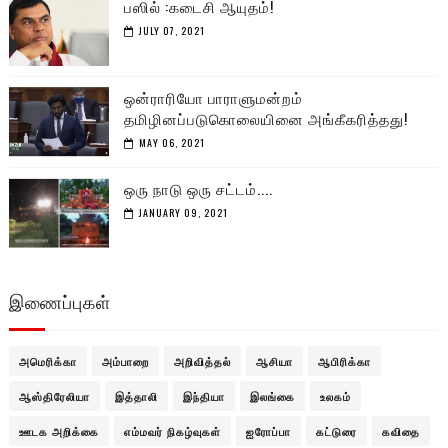
பஸில் :கடைசி ஆயுதம்!
JULY 07, 2021
ஒன்ராரியோ பாராளுமன்றம்
தமிழினப்படுகொலையினை அங்கீகரித்தது!
MAY 06, 2021
ஒரு நாடு ஒரு சட்டம்....
JANUARY 09, 2021
இணைப்புகள்
அமெரிக்கா
அம்பாறை
அறிவித்தல்
ஆசியா
ஆபிரிக்கா
ஆஸ்திரேலியா
இத்தாலி
இந்தியா
இலங்கை
உலகம்
ஊடக அறிக்கை
எம்மவர் நிகழ்வுகள்
ஐரோப்பா
கட்டுரை
கவிதை