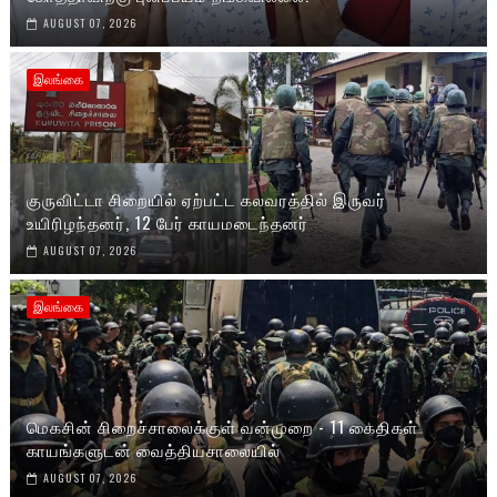
AUGUST 07, 2026
இலங்கை
குருவிட்டா சிறையில் ஏற்பட்ட கலவரத்தில் இருவர்
உயிரிழந்தனர், 12 பேர் காயமடைந்தனர்
AUGUST 07, 2026
இலங்கை
மெகசின் சிறைச்சாலைக்குள் வன்முறை - 11 கைதிகள்
காயங்களுடன் வைத்தியசாலையில்
AUGUST 07, 2026