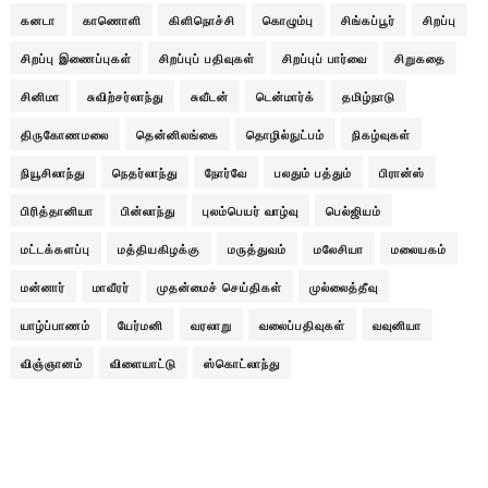
கனடா
காணொளி
கிளிநொச்சி
கொழும்பு
சிங்கப்பூர்
சிறப்பு
சிறப்பு இணைப்புகள்
சிறப்புப் பதிவுகள்
சிறப்புப் பார்வை
சிறுகதை
சினிமா
சுவிற்சர்லாந்து
சுவீடன்
டென்மார்க்
தமிழ்நாடு
திருகோணமலை
தென்னிலங்கை
தொழில்நுட்பம்
நிகழ்வுகள்
நியூசிலாந்து
நெதர்லாந்து
நோர்வே
பலதும் பத்தும்
பிரான்ஸ்
பிரித்தானியா
பின்லாந்து
புலம்பெயர் வாழ்வு
பெல்ஜியம்
மட்டக்களப்பு
மத்தியகிழக்கு
மருத்துவம்
மலேசியா
மலையகம்
மன்னார்
மாவீரர்
முதன்மைச் செய்திகள்
முல்லைத்தீவு
யாழ்ப்பாணம்
யேர்மனி
வரலாறு
வலைப்பதிவுகள்
வவுனியா
விஞ்ஞானம்
விளையாட்டு
ஸ்கொட்லாந்து