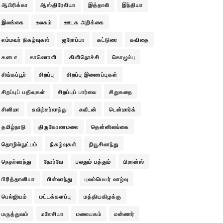
ஆபிரிக்கா
ஆஸ்திரேலியா
இத்தாலி
இந்தியா
இலங்கை
உலகம்
ஊடக அறிக்கை
எம்மவர் நிகழ்வுகள்
ஐரோப்பா
கட்டுரை
கவிதை
கனடா
காணொளி
கிளிநொச்சி
கொழும்பு
சிங்கப்பூர்
சிறப்பு
சிறப்பு இணைப்புகள்
சிறப்புப் பதிவுகள்
சிறப்புப் பார்வை
சிறுகதை
சினிமா
சுவிற்சர்லாந்து
சுவீடன்
டென்மார்க்
தமிழ்நாடு
திருகோணமலை
தென்னிலங்கை
தொழில்நுட்பம்
நிகழ்வுகள்
நியூசிலாந்து
நெதர்லாந்து
நோர்வே
பலதும் பத்தும்
பிரான்ஸ்
பிரித்தானியா
பின்லாந்து
புலம்பெயர் வாழ்வு
பெல்ஜியம்
மட்டக்களப்பு
மத்தியகிழக்கு
மருத்துவம்
மலேசியா
மலையகம்
மன்னார்