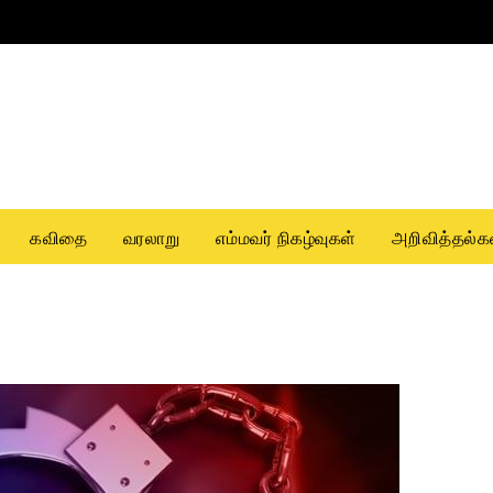
கவிதை
வரலாறு
எம்மவர் நிகழ்வுகள்
அறிவித்தல்க