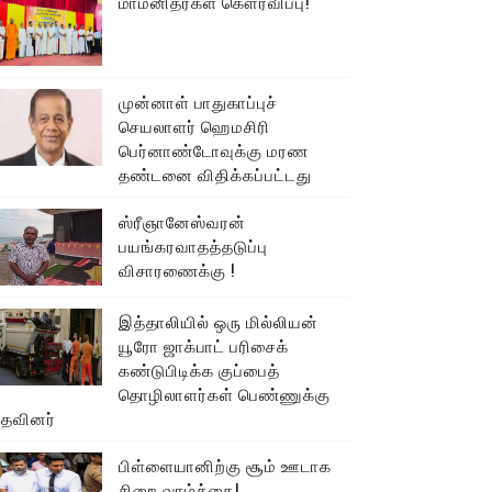
மாமனிதர்கள் கௌரவிப்பு!
முன்னாள் பாதுகாப்புச்
செயலாளர் ஹெமசிரி
பெர்னாண்டோவுக்கு மரண
தண்டனை விதிக்கப்பட்டது
ஸ்ரீஞானேஸ்வரன்
பயங்கரவாதத்தடுப்பு
விசாரணைக்கு !
இத்தாலியில் ஒரு மில்லியன்
யூரோ ஜாக்பாட் பரிசைக்
கண்டுபிடிக்க குப்பைத்
தொழிலாளர்கள் பெண்ணுக்கு
உதவினர்
பிள்ளையானிற்கு சூம் ஊடாக
சிறை வாழ்க்கை!