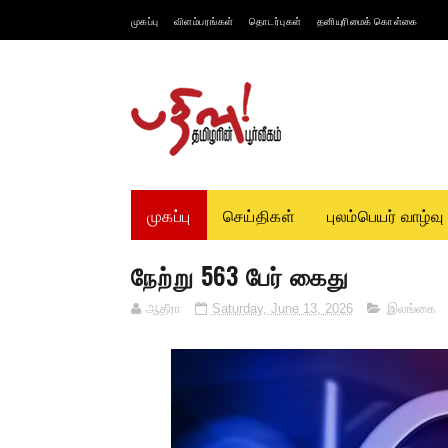
முகப்பு
விளம்பரங்கள்
தொடர்புகள்
தனியுரிமைக் கொள்கை
முகப்பு
செய்திகள்
புலம்பெயர் வாழ்வு
நேற்று 563 பேர் கைது
ஆதீரா
Saturday, June 13, 2026
இலங்கை