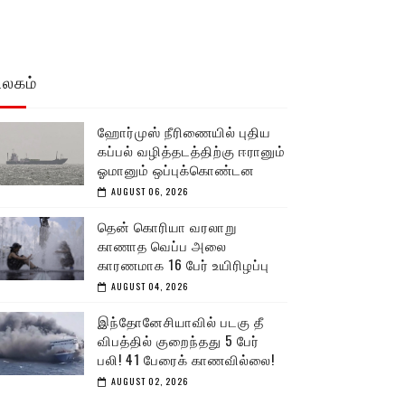
உலகம்
ஹோர்முஸ் நீரிணையில் புதிய
கப்பல் வழித்தடத்திற்கு ஈரானும்
ஓமானும் ஒப்புக்கொண்டன
AUGUST 06, 2026
தென் கொரியா வரலாறு
காணாத வெப்ப அலை
காரணமாக 16 பேர் உயிரிழப்பு
AUGUST 04, 2026
இந்தோனேசியாவில் படகு தீ
விபத்தில் குறைந்தது 5 பேர்
பலி! 41 பேரைக் காணவில்லை!
AUGUST 02, 2026