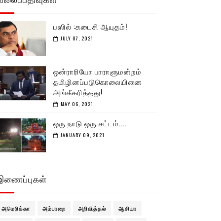
பஸில் :கடைசி ஆயுதம்!
JULY 07, 2021
ஒன்ராரியோ பாராளுமன்றம்
தமிழினப்படுகொலையினை
அங்கீகரித்தது!
MAY 06, 2021
ஒரு நாடு ஒரு சட்டம்....
JANUARY 09, 2021
இணைப்புகள்
அமெரிக்கா
அம்பாறை
அறிவித்தல்
ஆசியா