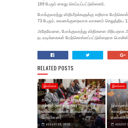
169 பேரும் கைது செய்யப்பட்டுள்ளனர்.
போக்குவரத்து விதிமீறல்களுக்கு எதிராக மேற்கொ
73 பேரும், கவனக்குறைவாக வாகனம் செலுத்திய 123 ப
அதேவேளை, போக்குவரத்து விதிகளை மீறியதாக அடை
நடவடிக்கைகள் மேற்கொள்ளப்பட்டுள்ளதாக பொலிஸ் 
RELATED POSTS
இலங்கை
இலங்கை
தமிழ் அரசியல் பிரமுகர்களை
சந்தித்தார் இந்திய
இலங்கை
வெளிவிவகார அமைச்சின்
காலநிலை
செயலாளர்
எண்ணிக்
AUGUST 05, 2026
AUGUST 