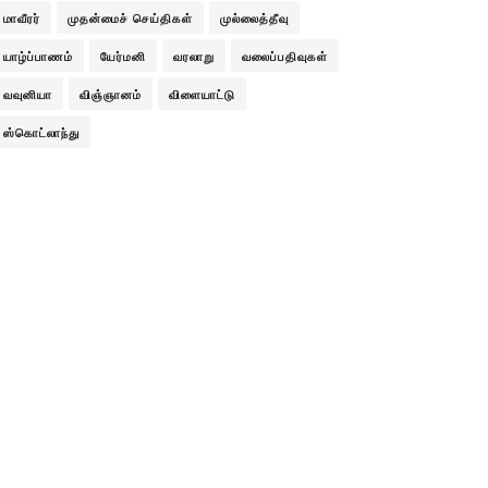
மாவீரர்
முதன்மைச் செய்திகள்
முல்லைத்தீவு
யாழ்ப்பாணம்
யேர்மனி
வரலாறு
வலைப்பதிவுகள்
வவுனியா
விஞ்ஞானம்
விளையாட்டு
ஸ்கொட்லாந்து