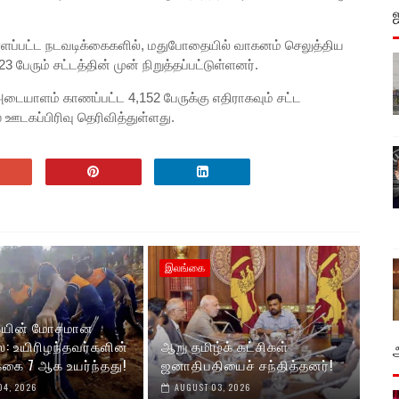
ள்ளப்பட்ட நடவடிக்கைகளில், மதுபோதையில் வாகனம் செலுத்திய
ேரும் சட்டத்தின் முன் நிறுத்தப்பட்டுள்ளனர்.
யாளம் காணப்பட்ட 4,152 பேருக்கு எதிராகவும் சட்ட
ஊடகப்பிரிவு தெரிவித்துள்ளது.
இலங்கை
யின் மோசமான
: உயிரிழந்தவர்களின்
ஆறு தமிழ்க் கட்சிகள்
கை 7 ஆக உயர்ந்தது!
ஜனாதிபதியைச் சந்தித்தனர்!
04, 2026
AUGUST 03, 2026