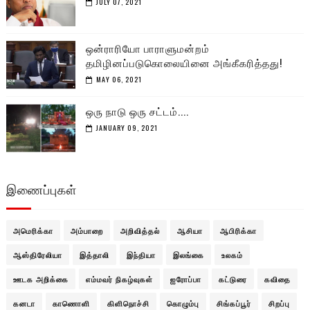
JULY 07, 2021
ஒன்ராரியோ பாராளுமன்றம்
தமிழினப்படுகொலையினை அங்கீகரித்தது!
MAY 06, 2021
ஒரு நாடு ஒரு சட்டம்....
JANUARY 09, 2021
இணைப்புகள்
அமெரிக்கா
அம்பாறை
அறிவித்தல்
ஆசியா
ஆபிரிக்கா
ஆஸ்திரேலியா
இத்தாலி
இந்தியா
இலங்கை
உலகம்
ஊடக அறிக்கை
எம்மவர் நிகழ்வுகள்
ஐரோப்பா
கட்டுரை
கவிதை
கனடா
காணொளி
கிளிநொச்சி
கொழும்பு
சிங்கப்பூர்
சிறப்பு