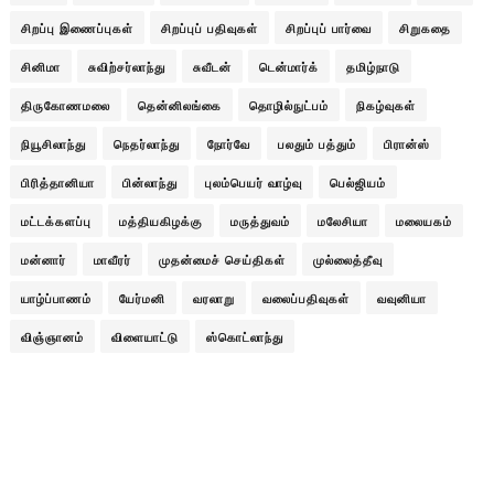
சிறப்பு இணைப்புகள்
சிறப்புப் பதிவுகள்
சிறப்புப் பார்வை
சிறுகதை
சினிமா
சுவிற்சர்லாந்து
சுவீடன்
டென்மார்க்
தமிழ்நாடு
திருகோணமலை
தென்னிலங்கை
தொழில்நுட்பம்
நிகழ்வுகள்
நியூசிலாந்து
நெதர்லாந்து
நோர்வே
பலதும் பத்தும்
பிரான்ஸ்
பிரித்தானியா
பின்லாந்து
புலம்பெயர் வாழ்வு
பெல்ஜியம்
மட்டக்களப்பு
மத்தியகிழக்கு
மருத்துவம்
மலேசியா
மலையகம்
மன்னார்
மாவீரர்
முதன்மைச் செய்திகள்
முல்லைத்தீவு
யாழ்ப்பாணம்
யேர்மனி
வரலாறு
வலைப்பதிவுகள்
வவுனியா
விஞ்ஞானம்
விளையாட்டு
ஸ்கொட்லாந்து