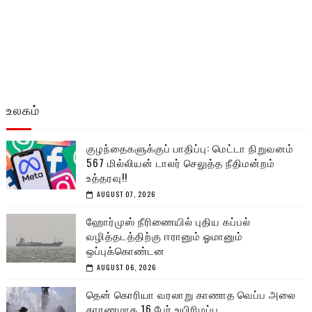
உலகம்
குழந்தைகளுக்குப் பாதிப்பு: மெட்டா நிறுவனம்
567 மில்லியன் டாலர் செலுத்த நீதிமன்றம்
உத்தரவு!!
AUGUST 07, 2026
ஹோர்முஸ் நீரிணையில் புதிய கப்பல்
வழித்தடத்திற்கு ஈரானும் ஓமானும்
ஒப்புக்கொண்டன
AUGUST 06, 2026
தென் கொரியா வரலாறு காணாத வெப்ப அலை
காரணமாக 16 பேர் உயிரிழப்பு