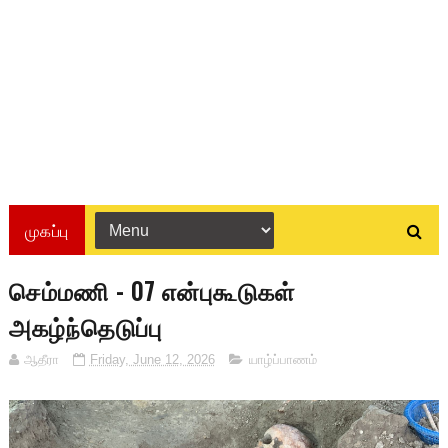
முகப்பு
செம்மணி - 07 என்புகூடுகள்
அகழ்ந்தெடுப்பு
ஆதீரா
Friday, June 12, 2026
யாழ்ப்பாணம்