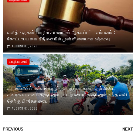
லலித் - குகன் யாழில் காணாமல் ஆக்கப்பட்ட சம்பவம் ;
கோட்டாபயவை நீதிமன்றில் முன்னிலையாக உத்தரவு
AUGUST 07, 2026
யாழ்ப்பாணம்
கீரிமலையில் பள்ளங்களுக்குள் குப்பைகளை தள்ளிவிட
கனரக வாகனங்களுடனும் , கடற்படையினருடனும் வந்த வலி.
தெற்கு பிரதேச சபை
AUGUST 07, 2026
PREVIOUS
NEXT