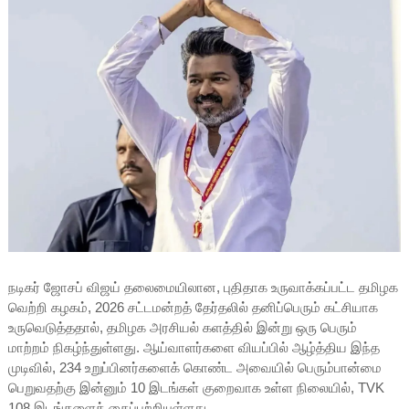
நடிகர் ஜோசப் விஜய் தலைமையிலான, புதிதாக உருவாக்கப்பட்ட தமிழக
வெற்றி கழகம், 2026 சட்டமன்றத் தேர்தலில் தனிப்பெரும் கட்சியாக
உருவெடுத்ததால், தமிழக அரசியல் களத்தில் இன்று ஒரு பெரும்
மாற்றம் நிகழ்ந்துள்ளது. ஆய்வாளர்களை வியப்பில் ஆழ்த்திய இந்த
முடிவில், 234 உறுப்பினர்களைக் கொண்ட அவையில் பெரும்பான்மை
பெறுவதற்கு இன்னும் 10 இடங்கள் குறைவாக உள்ள நிலையில், TVK
108 இடங்களைக் கைப்பற்றியுள்ளது.