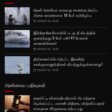
தென் கொரியா வரலாறு காணாத வெப்ப
அலை காரணமாக 16 பேர் உயிரிழப்பு
AUGUST 04, 2026
இந்தோனேசியாவில் படகு தீ விபத்தில்
குறைந்தது 5 பேர் பலி! 41 பேரைக்
காணவில்லை!
AUGUST 02, 2026
தீயிணைப்பில் ஈடுபட்ட இரண்டு
உலங்குவானூர்திகள் விபத்துக்குள்ளானது!
AUGUST 02, 2026
அண்மைய பதிவுகள்
தையிட்டி விகாரதிபதியால் அடாத்தாக
பிடிக்கப்பட்ட பவானி வீதியை விடுவிப்பதால்
சமாதான சீர்குலைவு ஏற்படாது