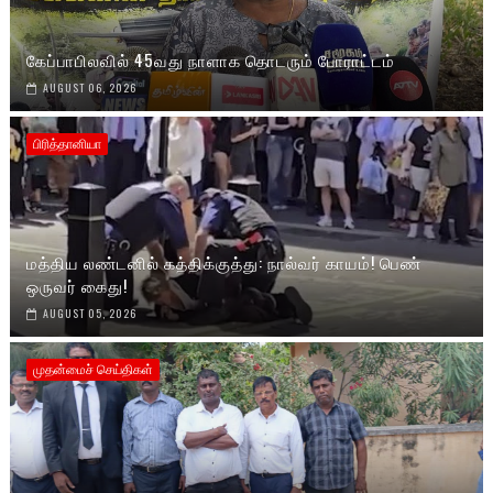
கேப்பாபிலவில் 45வது நாளாக தொடரும் போராட்டம்
AUGUST 06, 2026
பிரித்தானியா
மத்திய லண்டனில் கத்திக்குத்து: நால்வர் காயம்! பெண்
ஒருவர் கைது!
AUGUST 05, 2026
முதன்மைச் செய்திகள்