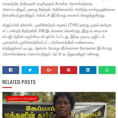
மாதாந்திர நிதியுதவி வழங்குதல் போன்ற அரசாங்கத்தை
அமைப்பதிலும், தனது தேர்தல் அறிக்கையில் அளித்த வாக்குறுதிகளை
நிறைவேற்றுவதிலும் அக்கட்சி இப்போது கவனம் செலுத்துகிறது.
விஜய்யின் திராவிட முன்னேற்றக் கழகம் (TVK) தனது முதல் தமிழக
சட்டமன்றத் தேர்தலில் 108 இடங்களை வென்றது, இது உடனடியாக
எம்.ஜி.ஆரின் எழுச்சியுடன் ஒப்பிடப்பட்டது. இந்த முடிவு, டிஜிட்டல்
முறையில் முன்னெடுக்கப்பட்ட பிரச்சாரத்தின் வலிமையை
எடுத்துக்காட்டியது, ஆனால் அவரது தீர்க்கமான சோதனை இப்போது
அரசாங்கத்தை அமைப்பதிலும் ஆட்சி நடத்துவதிலும் உள்ளது.
RELATED POSTS
முதன்மைச் செய்திகள்