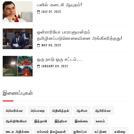
பஸில் :கடைசி ஆயுதம்!
JULY 07, 2021
ஒன்ராரியோ பாராளுமன்றம்
தமிழினப்படுகொலையினை அங்கீகரித்தது!
MAY 06, 2021
ஒரு நாடு ஒரு சட்டம்....
JANUARY 09, 2021
இணைப்புகள்
அமெரிக்கா
அம்பாறை
அறிவித்தல்
ஆசியா
ஆபிரிக்கா
ஆஸ்திரேலியா
இத்தாலி
இந்தியா
இலங்கை
உலகம்
ஊடக அறிக்கை
எம்மவர் நிகழ்வுகள்
ஐரோப்பா
கட்டுரை
கவிதை