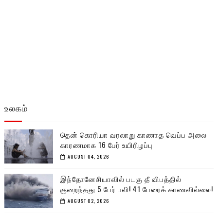
உலகம்
தென் கொரியா வரலாறு காணாத வெப்ப அலை
காரணமாக 16 பேர் உயிரிழப்பு
AUGUST 04, 2026
இந்தோனேசியாவில் படகு தீ விபத்தில்
குறைந்தது 5 பேர் பலி! 41 பேரைக் காணவில்லை!
AUGUST 02, 2026