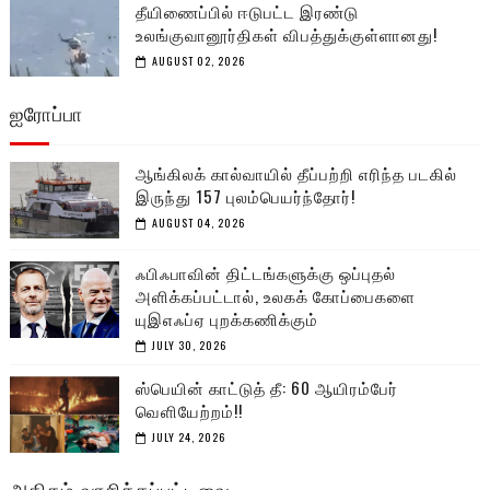
தீயிணைப்பில் ஈடுபட்ட இரண்டு
உலங்குவானூர்திகள் விபத்துக்குள்ளானது!
AUGUST 02, 2026
ஐரோப்பா
ஆங்கிலக் கால்வாயில் தீப்பற்றி எரிந்த படகில்
இருந்து 157 புலம்பெயர்ந்தோர்!
AUGUST 04, 2026
ஃபிஃபாவின் திட்டங்களுக்கு ஒப்புதல்
அளிக்கப்பட்டால், உலகக் கோப்பைகளை
யுஇஎஃப்ஏ புறக்கணிக்கும்
JULY 30, 2026
ஸ்பெயின் காட்டுத் தீ: 60 ஆயிரம்பேர்
வெளியேற்றம்!!
JULY 24, 2026
அதிகம் வாசிக்கப்பட்டவை