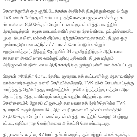
கொளத்தூரில் ஒரு குறிப்பிடத்தக்க அதிர்ச்சி நிகழ்ந்துள்ளது; அங்கு
TVK-வைச் சேர்ந்த வி.எஸ். பாபு, தற்போதைய முதலமைச்சர் மு.க.
ஸ்டாலினை 8,500-க்கும் மேற்பட்ட வாக்குகள் வித்தியாசத்தில்
தோற்கடித்தார். சமூக ஊடகங்களில் தனது தோல்வியை ஒப்புக்கொண்ட
மு.க. ஸ்டாலின், மக்கள் தீர்ப்பை ஏற்றுக்கொள்வதாகவும், திமுக ஒரு
முன்மாதிரியான எதிர்க்கட்சியாகச் செயல்படும் என்றும்
உறுதியளித்தார். இந்தத் தேர்தலில் 84 சதவீதத்திற்கும் அதிகமான
சாதனை அளவிலான வாக்குப்பதிவு பதிவாகி, திமுக மற்றும்
அதிமுகவின் நீண்டகால ஆதிக்கத்திற்கு முற்றுப்புள்ளி வைக்கப்பட்டது.
பிரதமர் நரேந்திர மோடி, தேசிய ஜனநாயகக் கூட்டணிக்கு ஆதரவளித்த
வாக்காளர்களுக்கு நன்றி தெரிவித்ததோடு, TVK-வின் செயல்பாட்டிற்கு
வாழ்த்துத் தெரிவித்து, மாநிலத்தின் முன்னேற்றத்திற்கு மத்திய அரசு
தொடர்ந்து ஆதரவளிக்கும் என்றும் உறுதியளித்தார். நாளை
சென்னையில் ஜோசப் விஜயைத் தலைவராகத் தேர்ந்தெடுக்க TVK
தயாராகி வரும் நிலையில், ஆர். சபரிநாதன் விருக்கம்பாக்கத்தில்
27,000-க்கும் மேற்பட்ட வாக்குகள் வித்தியாசத்தில் வெற்றி பெற்றது
உட்பட, எதிர்பாராத வெற்றிகளை அக்கட்சி கொண்டாடியது.
திருமணங்களுக்கு 8 கிராம் தங்கம் வழங்குதல் மற்றும் பெண்களுக்கு