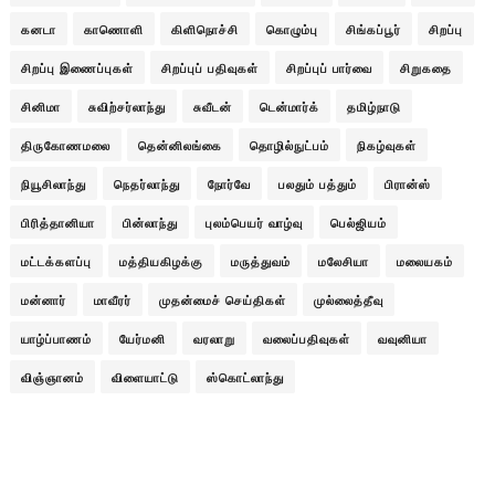
கனடா
காணொளி
கிளிநொச்சி
கொழும்பு
சிங்கப்பூர்
சிறப்பு
சிறப்பு இணைப்புகள்
சிறப்புப் பதிவுகள்
சிறப்புப் பார்வை
சிறுகதை
சினிமா
சுவிற்சர்லாந்து
சுவீடன்
டென்மார்க்
தமிழ்நாடு
திருகோணமலை
தென்னிலங்கை
தொழில்நுட்பம்
நிகழ்வுகள்
நியூசிலாந்து
நெதர்லாந்து
நோர்வே
பலதும் பத்தும்
பிரான்ஸ்
பிரித்தானியா
பின்லாந்து
புலம்பெயர் வாழ்வு
பெல்ஜியம்
மட்டக்களப்பு
மத்தியகிழக்கு
மருத்துவம்
மலேசியா
மலையகம்
மன்னார்
மாவீரர்
முதன்மைச் செய்திகள்
முல்லைத்தீவு
யாழ்ப்பாணம்
யேர்மனி
வரலாறு
வலைப்பதிவுகள்
வவுனியா
விஞ்ஞானம்
விளையாட்டு
ஸ்கொட்லாந்து