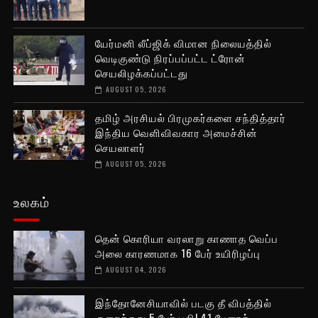
யேர்மனி லீப்ஜிக் விமான நிலையத்தில்
வெடிகுண்டு நிரப்பப்பட்ட ட்ரோன்
செயலிழக்கப்பட்டது
AUGUST 05, 2026
தமிழ் அரசியல் பிரமுகர்களை சந்தித்தார்
இந்திய வெளிவிவகார அமைச்சின்
செயலாளர்
AUGUST 05, 2026
உலகம்
தென் கொரியா வரலாறு காணாத வெப்ப
அலை காரணமாக 16 பேர் உயிரிழப்பு
AUGUST 04, 2026
இந்தோனேசியாவில் படகு தீ விபத்தில்
குறைந்தது 5 பேர் பலி! 41 பேரைக்