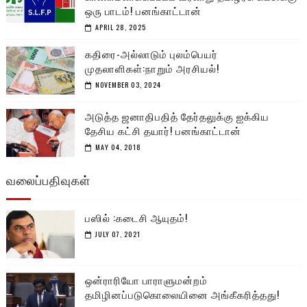
ஒரு பாடம்! பனங்காட்டான்
APRIL 28, 2025
கதிரை-அல்லாடும் புலம்பெயர்
முதலாளிகள்:நாறும் அரசியல்!
NOVEMBER 03, 2024
அடுத்த ஜனாதிபதித் தேர்தலுக்கு ஐக்கிய
தேசிய கட்சி தயார்! பனங்காட்டான்
MAY 04, 2018
வலைப்பதிவுகள்
பஸில் :கடைசி ஆயுதம்!
JULY 07, 2021
ஒன்ராரியோ பாராளுமன்றம்
தமிழினப்படுகொலையினை அங்கீகரித்தது!