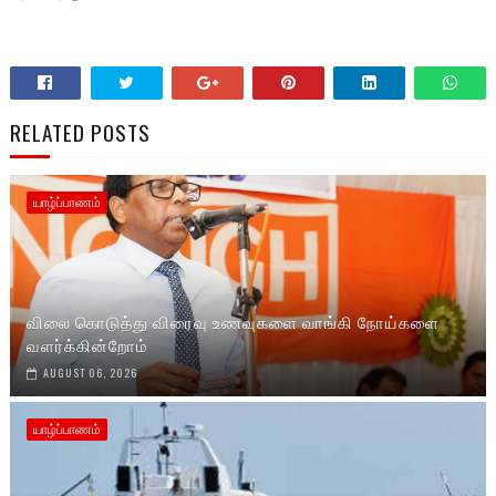
RELATED POSTS
யாழ்ப்பாணம்
விலை கொடுத்து விரைவு உணவுகளை வாங்கி நோய்களை
வளர்க்கின்றோம்
AUGUST 06, 2026
யாழ்ப்பாணம்