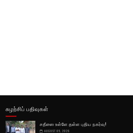
சுழற்சிப் பதிவுகள்
சதீஸை உள்ளே தள்ள புதிய நகர்வு!
AUGUST 05, 2026