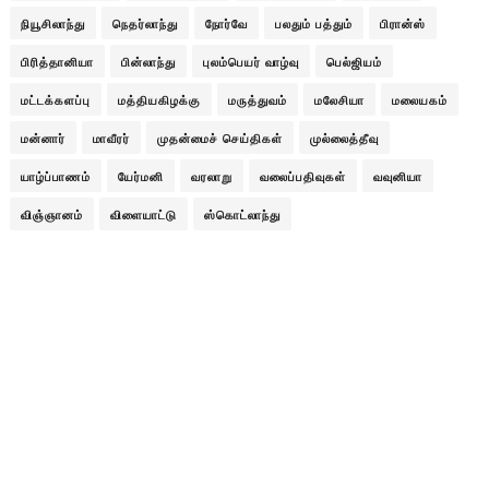
நியூசிலாந்து
நெதர்லாந்து
நோர்வே
பலதும் பத்தும்
பிரான்ஸ்
பிரித்தானியா
பின்லாந்து
புலம்பெயர் வாழ்வு
பெல்ஜியம்
மட்டக்களப்பு
மத்தியகிழக்கு
மருத்துவம்
மலேசியா
மலையகம்
மன்னார்
மாவீரர்
முதன்மைச் செய்திகள்
முல்லைத்தீவு
யாழ்ப்பாணம்
யேர்மனி
வரலாறு
வலைப்பதிவுகள்
வவுனியா
விஞ்ஞானம்
விளையாட்டு
ஸ்கொட்லாந்து