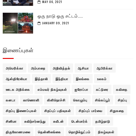
MAY 06, 2021
ஒரு நாடு ஒரு சட்டம்....
JANUARY 09, 2021
இணைப்புகள்
அமெரிக்கா
அம்பாறை
அறிவித்தல்
ஆசியா
ஆபிரிக்கா
ஆஸ்திரேலியா
இத்தாலி
இந்தியா
இலங்கை
உலகம்
ஊடக அறிக்கை
எம்மவர் நிகழ்வுகள்
ஐரோப்பா
கட்டுரை
கவிதை
கனடா
காணொளி
கிளிநொச்சி
கொழும்பு
சிங்கப்பூர்
சிறப்பு
சிறப்பு இணைப்புகள்
சிறப்புப் பதிவுகள்
சிறப்புப் பார்வை
சிறுகதை
சினிமா
சுவிற்சர்லாந்து
சுவீடன்
டென்மார்க்
தமிழ்நாடு
திருகோணமலை
தென்னிலங்கை
தொழில்நுட்பம்
நிகழ்வுகள்