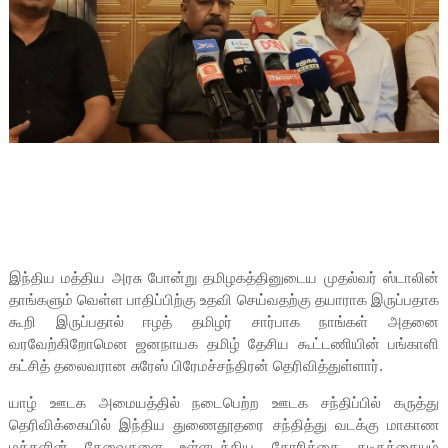
இந்திய மத்திய அரசு போன்று தமிழகத்தினுடைய முதல்வர் ஸ்டாலின்
தாங்களும் வெள்ள பாதிப்பிற்கு உதவி செய்வதற்கு தயாராக இருப்பதாக
கூறி இருப்பதால் ஈழத் தமிழர் சார்பாக நாங்கள் அதனை
வரவேற்கிறோமென ஜனநாயக தமிழ் தேசிய கூட்டணியின் பங்காளி
கட்சித் தலைவரான சுரேஸ் பிரேமச்சந்திரன் தெரிவித்துள்ளார்.
யாழ் ஊடக அமையத்தில் நடைபெற்ற ஊடக சந்திப்பில் கருத்து
தெரிவிக்கையில் இந்திய துணைதூதரை சந்தித்து வடக்கு மாகாண
மக்களின் தேவைகளை உள்ளடக்கிய கோரிக்கை கடிதத்தையும்