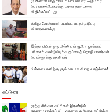
முன்னாள் பாதுகாப்புச் செயலாளர் ஹெமசிரி
பெர்னாண்டோவுக்கு மரண தண்டனை
விதிக்கப்பட்டது
ஸ்ரீஞானேஸ்வரன் பயங்கரவாதத்தடுப்பு
விசாரணைக்கு !
இத்தாலியில் ஒரு மில்லியன் யூரோ ஜாக்பாட்
பரிசைக் கண்டுபிடிக்க குப்பைத் தொழிலாளர்கள்
பெண்ணுக்கு உதவினர்
பிள்ளையானிற்கு சூம் ஊடாக சிறை வாழ்க்கை!
கட்டுரை
மூத்த சிங்கள கட்சிகள் இரண்டும்
காணாமலாக்கப்பட்ட வரலாறு தமிழரசு கட்சிக்கு