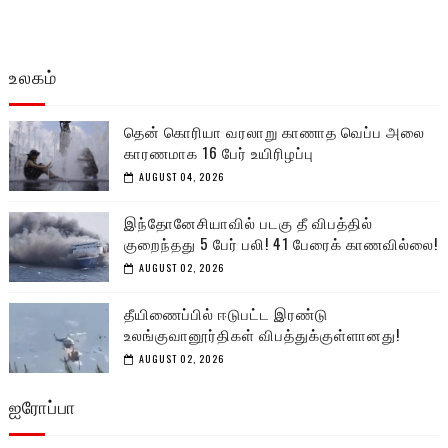
உலகம்
தென் கொரியா வரலாறு காணாத வெப்ப அலை
காரணமாக 16 பேர் உயிரிழப்பு
AUGUST 04, 2026
இந்தோனேசியாவில் படகு தீ விபத்தில்
குறைந்தது 5 பேர் பலி! 41 பேரைக் காணவில்லை!
AUGUST 02, 2026
தீயிணைப்பில் ஈடுபட்ட இரண்டு
உலங்குவானூர்திகள் விபத்துக்குள்ளானது!
AUGUST 02, 2026
ஐரோப்பா