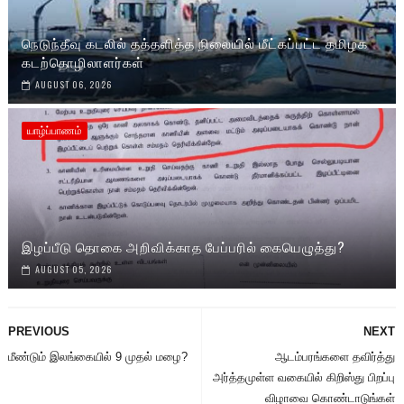
நெடுந்தீவு கடலில் தத்தளித்த நிலையில் மீட்கப்பட்ட தமிழக
கடற்தொழிலாளர்கள்
AUGUST 06, 2026
யாழ்ப்பாணம்
இழப்பீடு தொகை அறிவிக்காத பேப்பரில் கையெழுத்து?
AUGUST 05, 2026
PREVIOUS
NEXT
மீண்டும் இலங்கையில் 9 முதல் மழை?
ஆடம்பரங்களை தவிர்த்து
அர்த்தமுள்ள வகையில் கிறிஸ்து பிறப்பு
விழாவை கொண்டாடுங்கள்