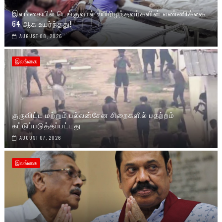
இலங்கையில் டெங்குவால் உயிரிழந்தவர்களின் எண்ணிக்கை
64 ஆக உயர்ந்தது!
AUGUST 08, 2026
இலங்கை
குருவிட்ட மற்றும் பல்லன்சேன சிறைகளில் பதற்றம்
கட்டுப்படுத்தப்பட்டது
AUGUST 07, 2026
இலங்கை