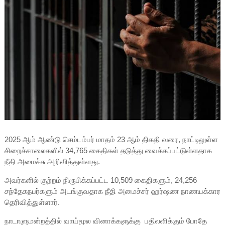
2025 ஆம் ஆண்டு செம்டம்பர் மாதம் 23 ஆம் திகதி வரை, நாட்டிலுள்ள
சிறைச்சாலைகளில் 34,765 கைதிகள் தடுத்து வைக்கப்பட்டுள்ளதாக
நீதி அமைச்சு அறிவித்துள்ளது.
அவர்களில் குற்றம் நிரூபிக்கப்பட்ட 10,509 கைதிகளும், 24,256
சந்தேகநபர்களும் அடங்குவதாக நீதி அமைச்சர் ஹர்ஷண நாணயக்கார
தெரிவித்துள்ளார்.
நாடாளுமன்றத்தில் வாய்மூல வினாக்களுக்கு பதிலளிக்கும் போதே