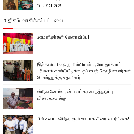
JULY 24, 2026
அதிகம் வாசிக்கப்பட்டவை
மாமனிதர்கள் கௌரவிப்பு!
இத்தாலியில் ஒரு மில்லியன் யூரோ ஜாக்பாட்
பரிசைக் கண்டுபிடிக்க குப்பைத் தொழிலாளர்கள்
பெண்ணுக்கு உதவினர்
ஸ்ரீஞானேஸ்வரன் பயங்கரவாதத்தடுப்பு
விசாரணைக்கு !
பிள்ளையானிற்கு சூம் ஊடாக சிறை வாழ்க்கை!