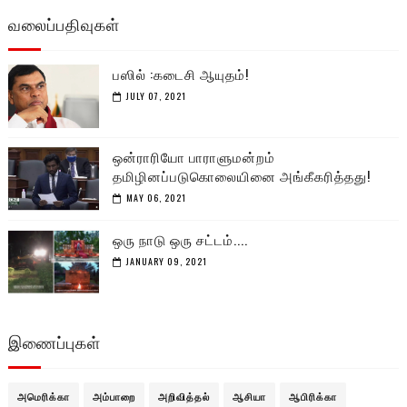
வலைப்பதிவுகள்
பஸில் :கடைசி ஆயுதம்!
JULY 07, 2021
ஒன்ராரியோ பாராளுமன்றம்
தமிழினப்படுகொலையினை அங்கீகரித்தது!
MAY 06, 2021
ஒரு நாடு ஒரு சட்டம்....
JANUARY 09, 2021
இணைப்புகள்
அமெரிக்கா
அம்பாறை
அறிவித்தல்
ஆசியா
ஆபிரிக்கா