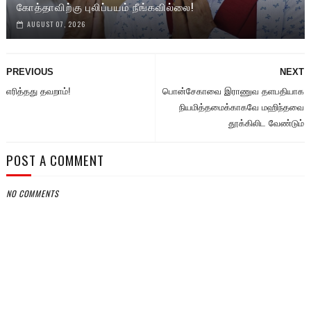
கோத்தாவிற்கு புலிப்பயம் நீங்கவில்லை!
AUGUST 07, 2026
PREVIOUS
NEXT
எரித்தது தவறாம்!
பொன்சேகாவை இராணுவ தளபதியாக
நியமித்தமைக்காகவே மஹிந்தவை
தூக்கிலிட வேண்டும்
POST A COMMENT
NO COMMENTS