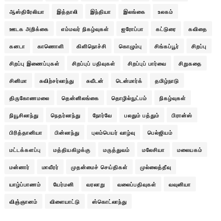
ஆஸ்திரேலியா
இத்தாலி
இந்தியா
இலங்கை
உலகம்
ஊடக அறிக்கை
எம்மவர் நிகழ்வுகள்
ஐரோப்பா
கட்டுரை
கவிதை
கனடா
காணொளி
கிளிநொச்சி
கொழும்பு
சிங்கப்பூர்
சிறப்பு
சிறப்பு இணைப்புகள்
சிறப்புப் பதிவுகள்
சிறப்புப் பார்வை
சிறுகதை
சினிமா
சுவிற்சர்லாந்து
சுவீடன்
டென்மார்க்
தமிழ்நாடு
திருகோணமலை
தென்னிலங்கை
தொழில்நுட்பம்
நிகழ்வுகள்
நியூசிலாந்து
நெதர்லாந்து
நோர்வே
பலதும் பத்தும்
பிரான்ஸ்
பிரித்தானியா
பின்லாந்து
புலம்பெயர் வாழ்வு
பெல்ஜியம்
மட்டக்களப்பு
மத்தியகிழக்கு
மருத்துவம்
மலேசியா
மலையகம்
மன்னார்
மாவீரர்
முதன்மைச் செய்திகள்
முல்லைத்தீவு
யாழ்ப்பாணம்
யேர்மனி
வரலாறு
வலைப்பதிவுகள்
வவுனியா
விஞ்ஞானம்
விளையாட்டு
ஸ்கொட்லாந்து