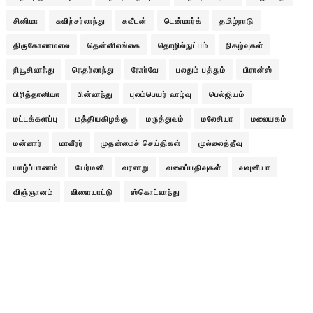
சினிமா
சுவிற்சர்லாந்து
சுவீடன்
டென்மார்க்
தமிழ்நாடு
திருகோணமலை
தென்னிலங்கை
தொழில்நுட்பம்
நிகழ்வுகள்
நியூசிலாந்து
நெதர்லாந்து
நோர்வே
பலதும் பத்தும்
பிரான்ஸ்
பிரித்தானியா
பின்லாந்து
புலம்பெயர் வாழ்வு
பெல்ஜியம்
மட்டக்களப்பு
மத்தியகிழக்கு
மருத்துவம்
மலேசியா
மலையகம்
மன்னார்
மாவீரர்
முதன்மைச் செய்திகள்
முல்லைத்தீவு
யாழ்ப்பாணம்
யேர்மனி
வரலாறு
வலைப்பதிவுகள்
வவுனியா
விஞ்ஞானம்
விளையாட்டு
ஸ்கொட்லாந்து