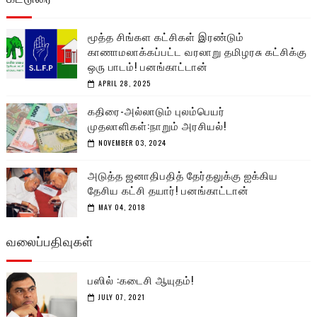
மூத்த சிங்கள கட்சிகள் இரண்டும்
காணாமலாக்கப்பட்ட வரலாறு தமிழரசு கட்சிக்கு
ஒரு பாடம்! பனங்காட்டான்
APRIL 28, 2025
கதிரை-அல்லாடும் புலம்பெயர்
முதலாளிகள்:நாறும் அரசியல்!
NOVEMBER 03, 2024
அடுத்த ஜனாதிபதித் தேர்தலுக்கு ஐக்கிய
தேசிய கட்சி தயார்! பனங்காட்டான்
MAY 04, 2018
வலைப்பதிவுகள்
பஸில் :கடைசி ஆயுதம்!
JULY 07, 2021