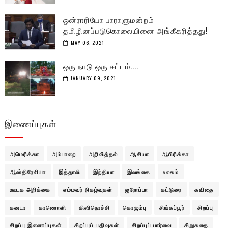
ஒன்ராரியோ பாராளுமன்றம்
தமிழினப்படுகொலையினை அங்கீகரித்தது!
MAY 06, 2021
ஒரு நாடு ஒரு சட்டம்....
JANUARY 09, 2021
இணைப்புகள்
அமெரிக்கா
அம்பாறை
அறிவித்தல்
ஆசியா
ஆபிரிக்கா
ஆஸ்திரேலியா
இத்தாலி
இந்தியா
இலங்கை
உலகம்
ஊடக அறிக்கை
எம்மவர் நிகழ்வுகள்
ஐரோப்பா
கட்டுரை
கவிதை
கனடா
காணொளி
கிளிநொச்சி
கொழும்பு
சிங்கப்பூர்
சிறப்பு
சிறப்பு இணைப்புகள்
சிறப்புப் பதிவுகள்
சிறப்புப் பார்வை
சிறுகதை