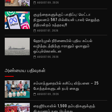
AUGUST 09, 2026
குழந்தைகளுக்குப் பாதிப்பு: மெட்டா
நிறுவனம் 567 மில்லியன் டாலர் செலுத்த
நீதிமன்றம் உத்தரவு!!
AUGUST 07, 2026
ஹோர்முஸ் நீரிணையில் புதிய கப்பல்
வழித்தடத்திற்கு ஈரானும் ஓமானும்
ஒப்புக்கொண்டன
AUGUST 06, 2026
அண்மைய பதிவுகள்
சம்மாந்துறையில் கசிப்பு விற்பனை – 25
போத்தல்களுடன் நபர் கைது
AUGUST 09, 2026
நைஜீரியாவில் 1,500 தம்பதிகளுக்குத்
திருமணம் நடைபெற்றது