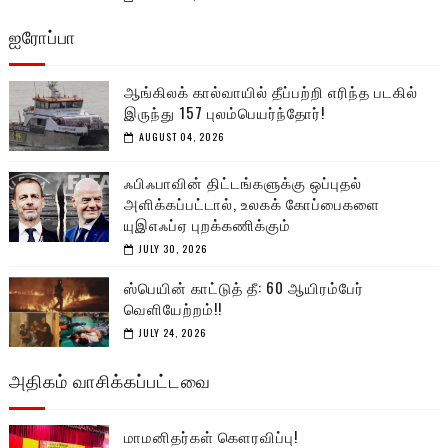
ஐரோப்பா
ஆங்கிலக் கால்வாயில் தீப்பற்றி எரிந்த படகில்
இருந்து 157 புலம்பெயர்ந்தோர்!
AUGUST 04, 2026
ஃபிஃபாவின் திட்டங்களுக்கு ஒப்புதல்
அளிக்கப்பட்டால், உலகக் கோப்பைகளை
யுஇஎஃப்ஏ புறக்கணிக்கும்
JULY 30, 2026
ஸ்பெயின் காட்டுத் தீ: 60 ஆயிரம்பேர்
வெளியேற்றம்!!
JULY 24, 2026
அதிகம் வாசிக்கப்பட்டவை
மாமனிதர்கள் கௌரவிப்பு!