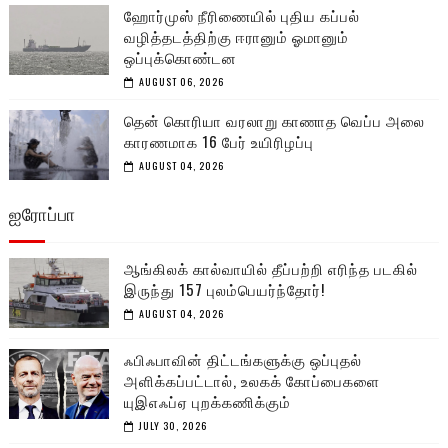
ஹோர்முஸ் நீரிணையில் புதிய கப்பல்
வழித்தடத்திற்கு ஈரானும் ஓமானும்
ஒப்புக்கொண்டன
AUGUST 06, 2026
தென் கொரியா வரலாறு காணாத வெப்ப அலை
காரணமாக 16 பேர் உயிரிழப்பு
AUGUST 04, 2026
ஐரோப்பா
ஆங்கிலக் கால்வாயில் தீப்பற்றி எரிந்த படகில்
இருந்து 157 புலம்பெயர்ந்தோர்!
AUGUST 04, 2026
ஃபிஃபாவின் திட்டங்களுக்கு ஒப்புதல்
அளிக்கப்பட்டால், உலகக் கோப்பைகளை
யுஇஎஃப்ஏ புறக்கணிக்கும்
JULY 30, 2026