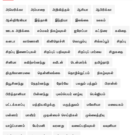
அமெரிக்கா
அம்பாறை
அறிவித்தல்
ஆசியா
ஆபிரிக்கா
ஆஸ்திரேலியா
இத்தாலி
இந்தியா
இலங்கை
உலகம்
ஊடக அறிக்கை
எம்மவர் நிகழ்வுகள்
ஐரோப்பா
கட்டுரை
கவிதை
கனடா
காணொளி
கிளிநொச்சி
கொழும்பு
சிங்கப்பூர்
சிறப்பு
சிறப்பு இணைப்புகள்
சிறப்புப் பதிவுகள்
சிறப்புப் பார்வை
சிறுகதை
சினிமா
சுவிற்சர்லாந்து
சுவீடன்
டென்மார்க்
தமிழ்நாடு
திருகோணமலை
தென்னிலங்கை
தொழில்நுட்பம்
நிகழ்வுகள்
நியூசிலாந்து
நெதர்லாந்து
நோர்வே
பலதும் பத்தும்
பிரான்ஸ்
பிரித்தானியா
பின்லாந்து
புலம்பெயர் வாழ்வு
பெல்ஜியம்
மட்டக்களப்பு
மத்தியகிழக்கு
மருத்துவம்
மலேசியா
மலையகம்
மன்னார்
மாவீரர்
முதன்மைச் செய்திகள்
முல்லைத்தீவு
யாழ்ப்பாணம்
யேர்மனி
வரலாறு
வலைப்பதிவுகள்
வவுனியா