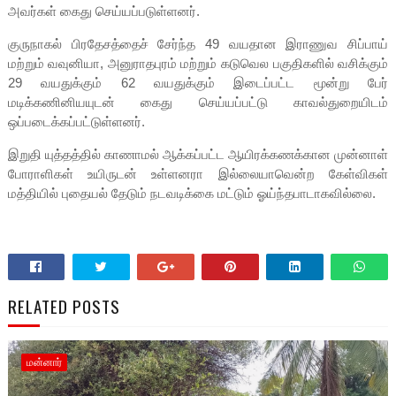
அவர்கள் கைது செய்யப்படுள்ளனர்.
குருநாகல் பிரதேசத்தைச் சேர்ந்த 49 வயதான இராணுவ சிப்பாய்
மற்றும் வவுனியா, அனுராதபுரம் மற்றும் கடுவெல பகுதிகளில் வசிக்கும்
29 வயதுக்கும் 62 வயதுக்கும் இடைப்பட்ட மூன்று பேர்
மடிக்கணினியயுடன் கைது செய்யப்பட்டு காவல்துறையிடம்
ஒப்படைக்கப்பட்டுள்ளனர்.
இறுதி யுத்தத்தில் காணாமல் ஆக்கப்பட்ட ஆயிரக்கணக்கான முன்னாள்
போராளிகள் உயிருடன் உள்ளனரா இல்லையாவென்ற கேள்விகள்
மத்தியில் புதையல் தேடும் நடவடிக்கை மட்டும் ஓய்ந்தபாடாகவில்லை.
RELATED POSTS
மன்னார்