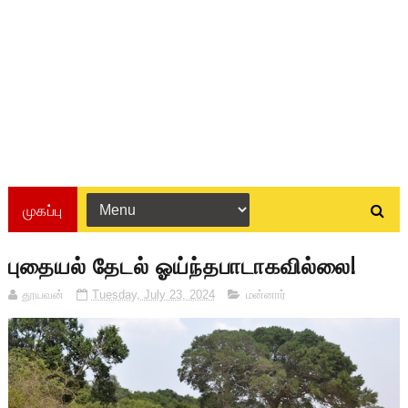
முகப்பு
புதையல் தேடல் ஓய்ந்தபாடாகவில்லை!
தூயவன்
Tuesday, July 23, 2024
மன்னார்