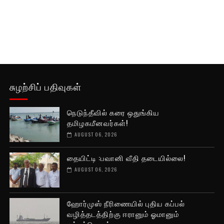
சுழற்சிப் பதிவுகள்
நெடுந்தீவில் கரை ஒதுங்கிய
தமிழகமீனவர்கள்!
AUGUST 06, 2026
தையிட்டி :பவானி வீதி தடையில்லை!
AUGUST 06, 2026
ஹோர்முஸ் நீரிணையில் புதிய கப்பல்
வழித்தடத்திற்கு ஈரானும் ஓமானும்