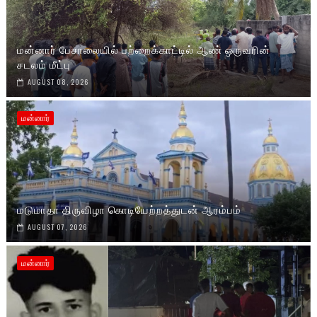
மன்னார் பேசாலையில் பற்றைக்காட்டில் ஆண் ஒருவரின்
சடலம் மீட்பு
AUGUST 08, 2026
மன்னார்
மடுமாதா திருவிழா கொடியேற்றத்துடன் ஆரம்பம்
AUGUST 07, 2026
மன்னார்