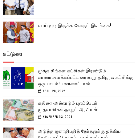
வாய் மூடி இருக்க கோரும் இலங்கை!
கட்டுரை
மூத்த சிங்கள கட்சிகள் இரண்டும்
காணாமலாக்கப்பட்ட வரலாறு தமிழரசு கட்சிக்கு
ஒரு பாடம்! பனங்காட்டான்
APRIL 28, 2025
கதிரை-அல்லாடும் புலம்பெயர்
முதலாளிகள்:நாறும் அரசியல்!
NOVEMBER 03, 2024
அடுத்த ஜனாதிபதித் தேர்தலுக்கு ஐக்கிய
தேசிய கட்சி தயார்! பனங்காட்டான்