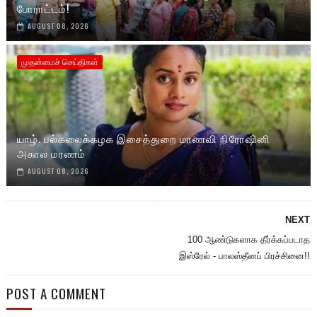
போராட்டம்!
AUGUST 08, 2026
முதன்மைச் செய்திகள்
யாழ். பல்கலைக்கழக இசைத்துறை மாணவி நிரோஷினி
அகால மரணம்
AUGUST 08, 2026
NEXT
100 ஆண்டுகளாக தீர்க்கப்படாத
இஸ்ரேல் - பாலஸ்தீனப் பிரச்சினை!!
POST A COMMENT