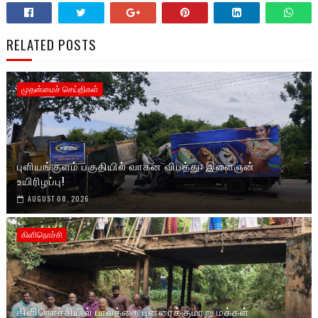
RELATED POSTS
முதன்மைச் செய்திகள்
புளியங்குளம் பகுதியில் வாகன விபத்து: இளைஞன்
உயிரிழப்பு!
AUGUST 08, 2026
கிளிநொச்சி
கிளிநொச்சியில் பாலத்தை புனரைக்குமாறு மக்கள்