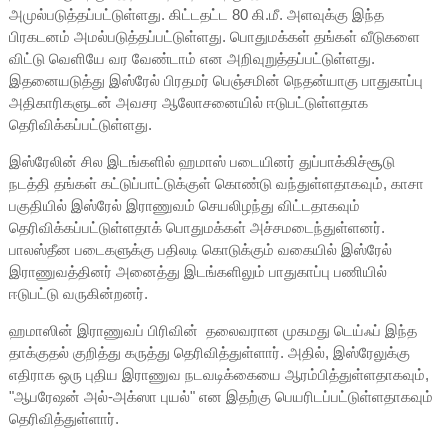
அமுல்படுத்தப்பட்டுள்ளது. கிட்டதட்ட 80 கி.மீ. அளவுக்கு இந்த
பிரகடனம் அமல்படுத்தப்பட்டுள்ளது. பொதுமக்கள் தங்கள் வீடுகளை
விட்டு வெளியே வர வேண்டாம் என அறிவுறுத்தப்பட்டுள்ளது.
இதனையடுத்து இஸ்ரேல் பிரதமர் பெஞ்சமின் நெதன்யாகு பாதுகாப்பு
அதிகாரிகளுடன் அவசர ஆலோசனையில் ஈடுபட்டுள்ளதாக
தெரிவிக்கப்பட்டுள்ளது.
இஸ்ரேலின் சில இடங்களில் ஹமாஸ் படையினர் துப்பாக்கிச்சூடு
நடத்தி தங்கள் கட்டுப்பாட்டுக்குள் கொண்டு வந்துள்ளதாகவும், காசா
பகுதியில் இஸ்ரேல் இராணுவம் செயலிழந்து விட்டதாகவும்
தெரிவிக்கப்பட்டுள்ளதாக் பொதுமக்கள் அச்சமடைந்துள்ளனர்.
பாலஸ்தீன படைகளுக்கு பதிலடி கொடுக்கும் வகையில் இஸ்ரேல்
இராணுவத்தினர் அனைத்து இடங்களிலும் பாதுகாப்பு பணியில்
ஈடுபட்டு வருகின்றனர்.
ஹமாஸின் இராணுவப் பிரிவின் தலைவரான முகமது டெய்ஃப் இந்த
தாக்குதல் குறித்து கருத்து தெரிவித்துள்ளார். அதில், இஸ்ரேலுக்கு
எதிராக ஒரு புதிய இராணுவ நடவடிக்கையை ஆரம்பித்துள்ளதாகவும்,
"ஆபரேஷன் அல்-அக்ஸா புயல்" என இதற்கு பெயரிடப்பட்டுள்ளதாகவும்
தெரிவித்துள்ளார்.