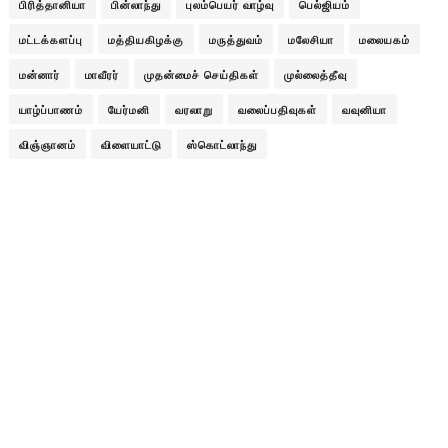
பிரித்தானியா
பின்லாந்து
புலம்பெயர் வாழ்வு
பெல்ஜியம்
மட்டக்களப்பு
மத்தியகிழக்கு
மருத்துவம்
மலேசியா
மலையகம்
மன்னார்
மாவீரர்
முதன்மைச் செய்திகள்
முல்லைத்தீவு
யாழ்ப்பாணம்
யேர்மனி
வரலாறு
வலைப்பதிவுகள்
வவுனியா
விஞ்ஞானம்
விளையாட்டு
ஸ்கொட்லாந்து