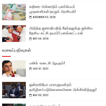
கதிரை-அல்லாடும் புலம்பெயர்
முதலாளிகள்:நாறும் அரசியல்!
NOVEMBER 03, 2024
அடுத்த ஜனாதிபதித் தேர்தலுக்கு ஐக்கிய
தேசிய கட்சி தயார்! பனங்காட்டான்
MAY 04, 2018
வலைப்பதிவுகள்
பஸில் :கடைசி ஆயுதம்!
JULY 07, 2021
ஒன்ராரியோ பாராளுமன்றம்
தமிழினப்படுகொலையினை அங்கீகரித்தது!
MAY 06, 2021
ஒரு நாடு ஒரு சட்டம்....