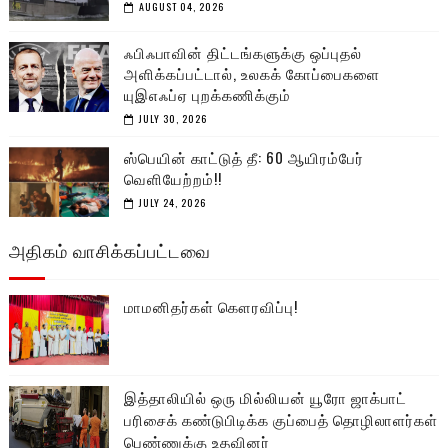
AUGUST 04, 2026
ஃபிஃபாவின் திட்டங்களுக்கு ஒப்புதல்
அளிக்கப்பட்டால், உலகக் கோப்பைகளை
யுஇஎஃப்ஏ புறக்கணிக்கும்
JULY 30, 2026
ஸ்பெயின் காட்டுத் தீ: 60 ஆயிரம்பேர்
வெளியேற்றம்!!
JULY 24, 2026
அதிகம் வாசிக்கப்பட்டவை
மாமனிதர்கள் கௌரவிப்பு!
இத்தாலியில் ஒரு மில்லியன் யூரோ ஜாக்பாட்
பரிசைக் கண்டுபிடிக்க குப்பைத் தொழிலாளர்கள்
பெண்ணுக்கு உதவினர்