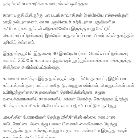
நகரங்களில் எச்சரிக்கை சைரன்கள் ஒலித்தன.
காசா பகுதியிலிருந்து பல பயங்கரவாதிகள் இஸ்ரேலிய எல்லைக்குள்
ஊடுருவியுள்ளனர். காசா பகுதியைச் சுற்றியுள்ள பகுதிகளில்
வசிப்பவர்கள் தங்கள் வீடுகளிலேயே இருக்குமாறு கேட்டுக்
கொள்ளப்பட்டுள்ளனர் இஸ்ரேல் பாதுகாப்புப் படையினர் எக்ஸ் தளத்தில்
பதிவிட்டுள்ளனர்.
இத்தாக்குதலில் இதுவரை 40 இஸ்ரேலியர்கள் கொல்லப்பட்டுள்ளனர்
எனவும் 250 பேர் காயமடைந்தாகவும் நூற்றுக்கணக்கான மக்களுக்கு
சிகிற்சை அளிக்கப்பட்டுள்ளது.
காலை 6 மணிக்கு இந்த தாக்குதல் தொடங்கியதாகவும், இதில் பல
கட்டடங்கள் தரை மட்டமானதோடு, ராணுவ வீரர்கள், பொதுமக்கள் பலர்
உயிரிழந்துள்ளதாக தகவல்கள் தெரிவிக்கின்றன. சமூக
வலைத்தளங்களில் சாலைகளில் மக்கள் கொத்து கொத்தாக இறந்து
கிடக்கும் காட்சிகள் வீடியோக்களாக பதிவிடப்பட்டு வருகிறது.
பாலஸ்தீன போராளிகள் தெற்கு இஸ்ரேலின் எல்லை நகரமான
ஸ்டெரோட்டை அடைந்து பலரை பிணைக் கைதிகளாக பிடித்து
வைத்துள்ளதாக உள்ளூர் மற்றும் சமூக ஊடகங்களில் இருந்து வரும்
தகவல்கள் தெரிவிக்கின்றன.