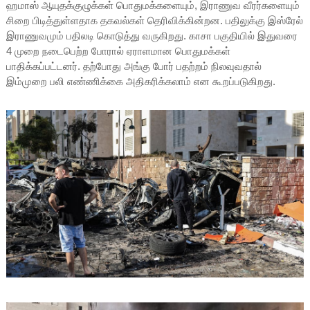
ஹமாஸ் ஆயுதக்குழுக்கள் பொதுமக்களையும், இராணுவ வீரர்களையும்
சிறை பிடித்துள்ளதாக தகவல்கள் தெரிவிக்கின்றன. பதிலுக்கு இஸ்ரேல்
இராணுவமும் பதிலடி கொடுத்து வருகிறது. காசா பகுதியில் இதுவரை
4 முறை நடைபெற்ற போரால் ஏராளமான பொதுமக்கள்
பாதிக்கப்பட்டனர். தற்போது அங்கு போர் பதற்றம் நிலவுவதால்
இம்முறை பலி எண்ணிக்கை அதிகரிக்கலாம் என கூறப்படுகிறது.