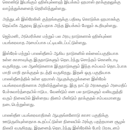
கொண்டு இயங்கும் ஹிஸ்புல்லாஹ் இயக்கம் ஹமாஸ் தாக்குதலுக்கு
வாழ்த்துக்களைத் தெரிவித்துள்ளது.
அத்துடன் இஸ்ரேலின் குற்றங்களுக்கு பதிலடி கொடுக்க ஹமாசுக்கு
தெய்வீக ஆதரவு இருப்பதாக அந்த இயக்கம் மேலும் கூறியுள்ளது.
ஜெர்மனி, அமெரிக்கா மற்றும் பல அரபு நாடுகளால் ஹிஸ்புல்லா
பயங்கரவாத அமைப்பாக பட்டியலிடப்பட்டுள்ளது.
இஸ்ரேல் மற்றும் பாலஸ்தீனம் ஆகிய நாடுகளில் எல்லைப்பகுதியாக
உள்ள காசாவுக்கு இருநாடுகளும் தொடர்ந்து சொந்தம் கொண்டாடி
வருகிறது. பல ஆண்டுகளாக இருநாடுகளும் இந்த சம்பவம் தொடர்பாக
மாறி மாறி தாக்குதல் நடத்தி வருகிறது. இதன் ஒரு பகுதியாக
பாலஸ்தீனத்தில் உள்ள ஹமாஸ் ஆயுதக்குழுக்களை இஸ்ரேல்
பயங்கரவாதிகளாக அறிவித்துள்ளது. இரு நாட்டு அரசுகளும் அமைதிப்
பேச்சுவார்த்தையில் ஈடுபட வேண்டும் என பல நாடுகளும் வலியுறுத்தி
வரும் நிலையில் இன்றைய தினம் மீண்டும் தாக்குதல் சம்பவமானது
நடைபெற்றுள்ளது.
பாலஸ்தீன பயங்கரவாதிகள் ஆயுதங்களோடு காசா பகுதிக்கு
ஊடுருவியுள்ளதாக கூறப்பட்டுள்ள நிலையில் அங்கு பதற்றமான சூழல்
நிலவி வருகிறது. இதனைத் தொடர்ந்து இஸ்ரேலில் போர் பிரகடனம்