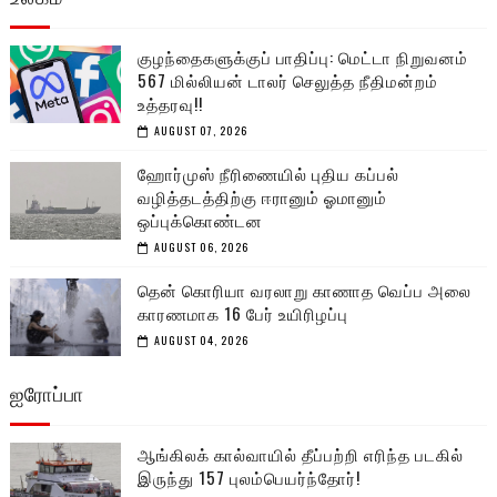
குழந்தைகளுக்குப் பாதிப்பு: மெட்டா நிறுவனம்
567 மில்லியன் டாலர் செலுத்த நீதிமன்றம்
உத்தரவு!!
AUGUST 07, 2026
ஹோர்முஸ் நீரிணையில் புதிய கப்பல்
வழித்தடத்திற்கு ஈரானும் ஓமானும்
ஒப்புக்கொண்டன
AUGUST 06, 2026
தென் கொரியா வரலாறு காணாத வெப்ப அலை
காரணமாக 16 பேர் உயிரிழப்பு
AUGUST 04, 2026
ஐரோப்பா
ஆங்கிலக் கால்வாயில் தீப்பற்றி எரிந்த படகில்
இருந்து 157 புலம்பெயர்ந்தோர்!