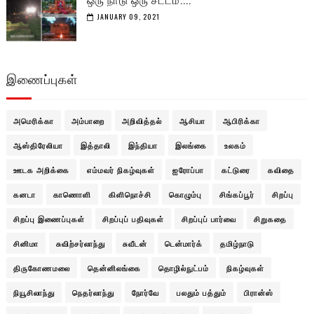
JANUARY 09, 2021
இணைப்புகள்
அமெரிக்கா
அம்பாறை
அறிவித்தல்
ஆசியா
ஆபிரிக்கா
ஆஸ்திரேலியா
இத்தாலி
இந்தியா
இலங்கை
உலகம்
ஊடக அறிக்கை
எம்மவர் நிகழ்வுகள்
ஐரோப்பா
கட்டுரை
கவிதை
கனடா
காணொளி
கிளிநொச்சி
கொழும்பு
சிங்கப்பூர்
சிறப்பு
சிறப்பு இணைப்புகள்
சிறப்புப் பதிவுகள்
சிறப்புப் பார்வை
சிறுகதை
சினிமா
சுவிற்சர்லாந்து
சுவீடன்
டென்மார்க்
தமிழ்நாடு
திருகோணமலை
தென்னிலங்கை
தொழில்நுட்பம்
நிகழ்வுகள்
நியூசிலாந்து
நெதர்லாந்து
நோர்வே
பலதும் பத்தும்
பிரான்ஸ்