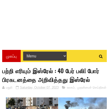
முகப்பு
பற்றி எரியும் இஸ்ரேல் : 40 பேர் பலி! போர்
பிரகடனத்தை அறிவித்தது இஸ்ரேல்
மதுரி
Saturday, October 07, 2023
உலகம்
,
முதன்மைச் செய்திகள்