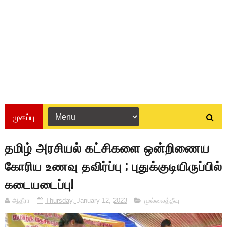
முகப்பு
தமிழ் அரசியல் கட்சிகளை ஒன்றிணைய
கோரிய உணவு தவிர்ப்பு ; புதுக்குடியிருப்பில்
கடையடைப்பு!
ஆதீரா
Thursday, January 12, 2023
முல்லைத்தீவு