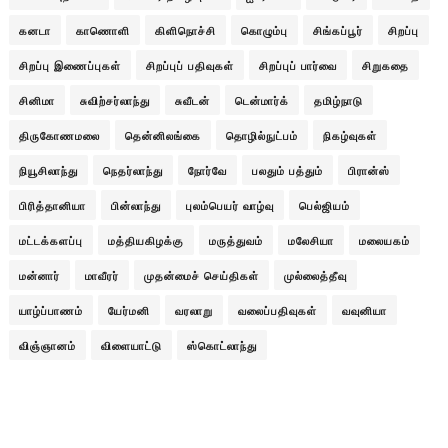
கனடா
காணொளி
கிளிநொச்சி
கொழும்பு
சிங்கப்பூர்
சிறப்பு
சிறப்பு இணைப்புகள்
சிறப்புப் பதிவுகள்
சிறப்புப் பார்வை
சிறுகதை
சினிமா
சுவிற்சர்லாந்து
சுவீடன்
டென்மார்க்
தமிழ்நாடு
திருகோணமலை
தென்னிலங்கை
தொழில்நுட்பம்
நிகழ்வுகள்
நியூசிலாந்து
நெதர்லாந்து
நோர்வே
பலதும் பத்தும்
பிரான்ஸ்
பிரித்தானியா
பின்லாந்து
புலம்பெயர் வாழ்வு
பெல்ஜியம்
மட்டக்களப்பு
மத்தியகிழக்கு
மருத்துவம்
மலேசியா
மலையகம்
மன்னார்
மாவீரர்
முதன்மைச் செய்திகள்
முல்லைத்தீவு
யாழ்ப்பாணம்
யேர்மனி
வரலாறு
வலைப்பதிவுகள்
வவுனியா
விஞ்ஞானம்
விளையாட்டு
ஸ்கொட்லாந்து