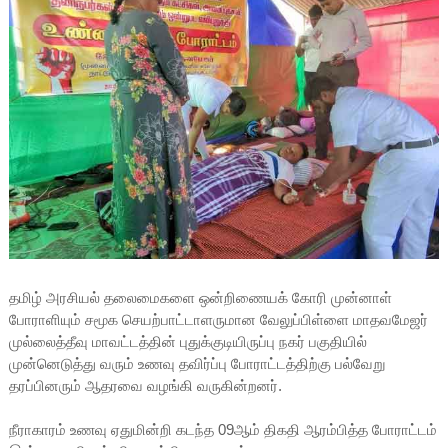
தமிழ் அரசியல் தலைமைகளை ஒன்றிணையக் கோரி முன்னாள்
போராளியும் சமூக செயற்பாட்டாளருமான வேலுப்பிள்ளை மாதவமேஜர்
முல்லைத்தீவு மாவட்டத்தின் புதுக்குடியிருப்பு நகர் பகுதியில்
முன்னெடுத்து வரும் உணவு தவிர்ப்பு போராட்டத்திற்கு பல்வேறு
தரப்பினரும் ஆதரவை வழங்கி வருகின்றனர்.
நீராகாரம் உணவு ஏதுமின்றி கடந்த 09ஆம் திகதி ஆரம்பித்த போராட்டம்