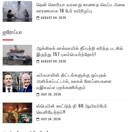
தென் கொரியா வரலாறு காணாத வெப்ப அலை
காரணமாக 16 பேர் உயிரிழப்பு
AUGUST 04, 2026
ஐரோப்பா
ஆங்கிலக் கால்வாயில் தீப்பற்றி எரிந்த படகில்
இருந்து 157 புலம்பெயர்ந்தோர்!
AUGUST 04, 2026
ஃபிஃபாவின் திட்டங்களுக்கு ஒப்புதல்
அளிக்கப்பட்டால், உலகக் கோப்பைகளை
யுஇஎஃப்ஏ புறக்கணிக்கும்
JULY 30, 2026
ஸ்பெயின் காட்டுத் தீ: 60 ஆயிரம்பேர்
வெளியேற்றம்!!
JULY 24, 2026