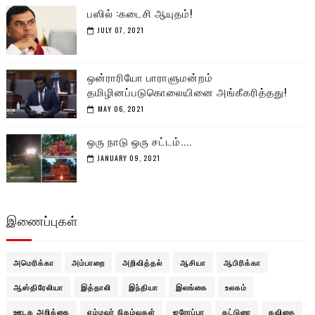
பஸில் :கடைசி ஆயுதம்!
JULY 07, 2021
ஒன்ராரியோ பாராளுமன்றம்
தமிழினப்படுகொலையினை அங்கீகரித்தது!
MAY 06, 2021
ஒரு நாடு ஒரு சட்டம்....
JANUARY 09, 2021
இணைப்புகள்
அமெரிக்கா
அம்பாறை
அறிவித்தல்
ஆசியா
ஆபிரிக்கா
ஆஸ்திரேலியா
இத்தாலி
இந்தியா
இலங்கை
உலகம்
ஊடக அறிக்கை
எம்மவர் நிகழ்வுகள்
ஐரோப்பா
கட்டுரை
கவிதை