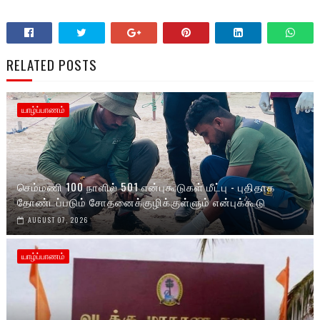
RELATED POSTS
யாழ்ப்பாணம்
செம்மணி 100 நாளில் 501 என்புகூடுகள் மீட்பு - புதிதாக
தோண்டப்படும் சோதனைக்குழிக்குள்ளும் என்புக்கூடு
AUGUST 07, 2026
யாழ்ப்பாணம்