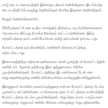
யாழ் ஊடக அமையத்தில் இன்றைய தினம் சனிக்கிழமை இடம்பெற்ற
ஊடக சந்திப்பில் கருத்து தெரிவிக்கும் போதே இதனை தெரிவித்தார்
மேலும் தெரிவிக்கையில்,
2015 நல்லாட்சி என கூறிய காலத்தில் தீர்க்கப்படாத பிரச்சினைகளை
அவசரமாக தீர்ப்பது போன்ற தோற்றம் காட்டப்படுகின்றன. இந்த
சந்தர்ப்பத்தை நாம் பாவிப்போமென தமிழ் தரப்புக்கள் நம்பகூடாது.
போராட்டத்தை நம்பவேண்டும். ரணிலின் விளையாட்டுக்கு
எடுபடக்கூடாது.
இனவாதத்திற்கு எதிரான தன்மையை காலி முகத்திடல் போராட்டத்தில்
கண்டோம். ஆனால் தற்போது இன ஒற்றுமையை பிரிக்க
முயற்சிக்கின்றனர். போராட்டத்திற்கு இடமளிக்கமாட்டேன் என
ராஜபக்ஷவினருக்கு ரணில் விக்கிரமசிங்க வாக்குறுதியளித்துள்ளார்.
இராணுவம் பொலிஸ் புலனாய்வுத்துறை என்பன போராட்டத்தை அடக்க
முனைப்பு காட்டுகின்றன. பயங்கரவாத தடைச் சட்டத்தை பயன்படுத்தி
போராட்டத்தை அடக்க முயல்கின்றனர். அது தொடர்பாக யாழ்ப்பாண
மக்களுக்கு அனுபவம் உண்டு. சிங்கள மக்களுக்கு அது புதிதானதே.