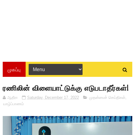
முகப்பு
ரணிலின் விளையாட்டுக்கு எடுபடாதீர்கள்!
ஆதீரா
Saturday, December 17, 2022
முதன்மைச் செய்திகள்
,
யாழ்ப்பாணம்