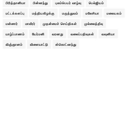
பிரித்தானியா
பின்லாந்து
புலம்பெயர் வாழ்வு
பெல்ஜியம்
மட்டக்களப்பு
மத்தியகிழக்கு
மருத்துவம்
மலேசியா
மலையகம்
மன்னார்
மாவீரர்
முதன்மைச் செய்திகள்
முல்லைத்தீவு
யாழ்ப்பாணம்
யேர்மனி
வரலாறு
வலைப்பதிவுகள்
வவுனியா
விஞ்ஞானம்
விளையாட்டு
ஸ்கொட்லாந்து