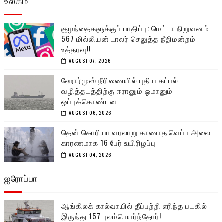
உலகம்
குழந்தைகளுக்குப் பாதிப்பு: மெட்டா நிறுவனம்
567 மில்லியன் டாலர் செலுத்த நீதிமன்றம்
உத்தரவு!!
AUGUST 07, 2026
ஹோர்முஸ் நீரிணையில் புதிய கப்பல்
வழித்தடத்திற்கு ஈரானும் ஓமானும்
ஒப்புக்கொண்டன
AUGUST 06, 2026
தென் கொரியா வரலாறு காணாத வெப்ப அலை
காரணமாக 16 பேர் உயிரிழப்பு
AUGUST 04, 2026
ஐரோப்பா
ஆங்கிலக் கால்வாயில் தீப்பற்றி எரிந்த படகில்
இருந்து 157 புலம்பெயர்ந்தோர்!