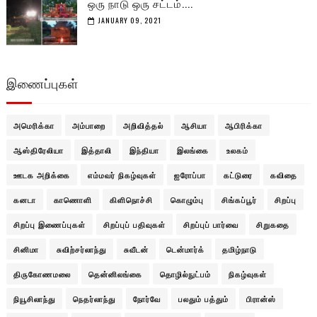
ஒரு நாடு ஒரு சட்டம்....
JANUARY 09, 2021
இணைப்புகள்
அமெரிக்கா
அம்பாறை
அறிவித்தல்
ஆசியா
ஆபிரிக்கா
ஆஸ்திரேலியா
இத்தாலி
இந்தியா
இலங்கை
உலகம்
ஊடக அறிக்கை
எம்மவர் நிகழ்வுகள்
ஐரோப்பா
கட்டுரை
கவிதை
கனடா
காணொளி
கிளிநொச்சி
கொழும்பு
சிங்கப்பூர்
சிறப்பு
சிறப்பு இணைப்புகள்
சிறப்புப் பதிவுகள்
சிறப்புப் பார்வை
சிறுகதை
சினிமா
சுவிற்சர்லாந்து
சுவீடன்
டென்மார்க்
தமிழ்நாடு
திருகோணமலை
தென்னிலங்கை
தொழில்நுட்பம்
நிகழ்வுகள்
நியூசிலாந்து
நெதர்லாந்து
நோர்வே
பலதும் பத்தும்
பிரான்ஸ்