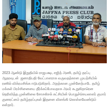
2023 ஆண்டு இறுதியில் ராஜபக்ஷ, சஜித் அணி, தமிழ் தரப்பு
ஆதரவுடன் ஜனாதிபதி வேட்பாளராக வருவதற்கான முயற்சியில்
ரணில் விக்ரமசிங்க ஈடுபடுகிறார். அதற்கான முன்னேற்பாடே தமிழ்
மக்கள் பிரச்சினையை தீர்க்கப்போவதாக அவர் கூறுகிறாரென
தெரிவித்த முன்னிலை சோசலிசக் கட்சியின் பொதுச்செயலாளர் குமார்
குணரட்னம் தமிழ்தரப்புகள் இதனை விளங்கி கொள்ளவேண்டும்
என்றார்.