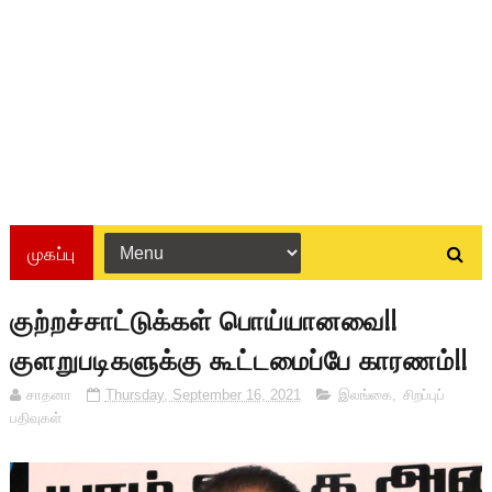
முகப்பு
குற்றச்சாட்டுக்கள் பொய்யானவை!!
குளறுபடிகளுக்கு கூட்டமைப்பே காரணம்!!
சாதனா
Thursday, September 16, 2021
இலங்கை
,
சிறப்புப்
பதிவுகள்