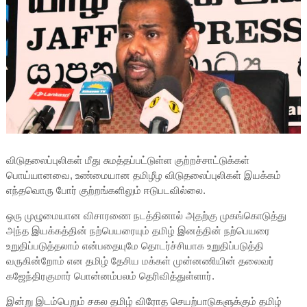
விடுதலைப்புலிகள் மீது சுமத்தப்பட்டுள்ள குற்றச்சாட்டுக்கள்
பொய்யானவை, உண்மையான தமிழீழ விடுதலைப்புலிகள் இயக்கம்
எந்தவொரு போர் குற்றங்களிலும் ஈடுபடவில்லை.
ஒரு முழுமையான விசாரணை நடத்தினால் அதற்கு முகங்கொடுத்து
அந்த இயக்கத்தின் நற்பெயரையும் தமிழ் இனத்தின் நற்பெயரை
உறுதிப்படுத்தலாம் என்பதையுமே தொடர்ச்சியாக உறுதிப்படுத்தி
வருகின்றோம் என தமிழ் தேசிய மக்கள் முன்னணியின் தலைவர்
கஜேந்திரகுமார் பொன்னம்பலம் தெரிவித்துள்ளார்.
இன்று இடம்பெறும் சகல தமிழ் விரோத செயற்பாடுகளுக்கும் தமிழ்