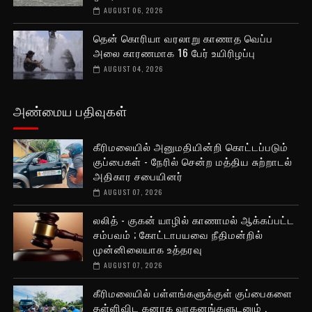
AUGUST 06, 2026
தென் கொரியா வரலாறு காணாத வெப்ப
அலை காரணமாக 16 பேர் உயிரிழப்பு
AUGUST 04, 2026
அண்மைய பதிவுகள்
கீரிமலையில் அனுமதியின்றி கொட்டப்படும்
குப்பைகள் - நேரில் சென்ற மத்திய சுற்றாடல்
அதிகார சபையினர்
AUGUST 07, 2026
லலித் - குகன் யாழில் காணாமல் ஆக்கப்பட்ட
சம்பவம் ; கோட்டாபயவை நீதிமன்றில்
முன்னிலையாக உத்தரவு
AUGUST 07, 2026
கீரிமலையில் பள்ளங்களுக்குள் குப்பைகளை
தள்ளிவிட கனரக வாகனங்களுடனும் ,