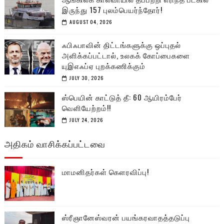
இருந்து 157 புலம்பெயர்ந்தோர்!
AUGUST 04, 2026
ஃபிஃபாவின் திட்டங்களுக்கு ஒப்புதல்
அளிக்கப்பட்டால், உலகக் கோப்பைகளை
யுஇஎஃப்ஏ புறக்கணிக்கும்
JULY 30, 2026
ஸ்பெயின் காட்டுத் தீ: 60 ஆயிரம்பேர்
வெளியேற்றம்!!
JULY 24, 2026
அதிகம் வாசிக்கப்பட்டவை
மாமனிதர்கள் கௌரவிப்பு!
ஸ்ரீஞானேஸ்வரன் பயங்கரவாதத்தடுப்பு