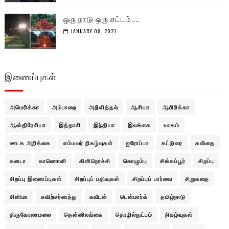
ஒரு நாடு ஒரு சட்டம்....
JANUARY 09, 2021
இணைப்புகள்
அமெரிக்கா
அம்பாறை
அறிவித்தல்
ஆசியா
ஆபிரிக்கா
ஆஸ்திரேலியா
இத்தாலி
இந்தியா
இலங்கை
உலகம்
ஊடக அறிக்கை
எம்மவர் நிகழ்வுகள்
ஐரோப்பா
கட்டுரை
கவிதை
கனடா
காணொளி
கிளிநொச்சி
கொழும்பு
சிங்கப்பூர்
சிறப்பு
சிறப்பு இணைப்புகள்
சிறப்புப் பதிவுகள்
சிறப்புப் பார்வை
சிறுகதை
சினிமா
சுவிற்சர்லாந்து
சுவீடன்
டென்மார்க்
தமிழ்நாடு
திருகோணமலை
தென்னிலங்கை
தொழில்நுட்பம்
நிகழ்வுகள்