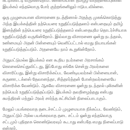
சுட்டிக்காட்டி வருகின்றோம். உண்மையான தமிழீழ விடுதலைப்புலிகள்
இயக்கம் எந்தவொரு போர் குற்றங்களிலும் ஈடுபடவில்லை.
ஒரு முழுமையான விசாரணை நடத்தினால் அதற்கு முகங்கொடுத்து
அந்த இயக்கத்தின் நற்பெயரை உறுதிப்படுத்தலாம் என்பதையும் தமிழ்
இனத்தின் நற்பெயரை உறுதிப்படுத்தலாம் என்பதையுமே தொடர்ச்சியாக
உறுதிப்படுத்தி வருகின்றோம். இவ்வாறு விசாரணை ஒன்று நடந்தால்,
உண்மையும் அதன் பின்னையும் வெளிப்பட்டால் எமது நியாயங்கள்
உறுதிப்படுத்தப்படும். அதனையே நாம் கூறுகின்றோம்.
அதுமட்டுமல்ல இயக்கம் என கூறிய நபர்களை அரசாங்கம்
கொலைசெய்துவிட்டது, இப்போது எங்கே சென்று அவர்களை
விசாரிப்பது, இன்று விசாரிக்கப்பட வேண்டியவர்கள் பிள்ளையான்,
கருணா, டக்ளஸ் தேவானந்தா, சித்தார்த்தன் போன்றவர்களையே
விசாரிக்க வேண்டும். ஆகவே விசாரணை ஒன்று நடந்தால் புலிகளின்
நற்பெயர் உறுதிப்படுத்தப்படும். இயக்கம் தவறிழைத்தது என்பது
சுமந்திரன் மற்றும் அவர் சார்ந்த கட்சியின் நிலைப்பாடாகும்.
மேலும் பயங்கரவாத தடைச்சட்டம் முழுமையாக நீக்கப்பட வேண்டும்,
அதுமட்டும் அல்ல பயங்கரவாத தடை சட்டம் ஒன்று எந்தவொரு
சட்டமும் புதிதாக கொண்டுவரவும் கூடாது என்பதே எமது நிலைப்பாடு
என்றார்.