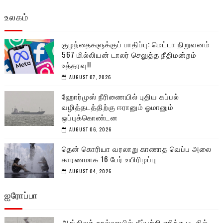
உலகம்
குழந்தைகளுக்குப் பாதிப்பு: மெட்டா நிறுவனம்
567 மில்லியன் டாலர் செலுத்த நீதிமன்றம்
உத்தரவு!!
AUGUST 07, 2026
ஹோர்முஸ் நீரிணையில் புதிய கப்பல்
வழித்தடத்திற்கு ஈரானும் ஓமானும்
ஒப்புக்கொண்டன
AUGUST 06, 2026
தென் கொரியா வரலாறு காணாத வெப்ப அலை
காரணமாக 16 பேர் உயிரிழப்பு
AUGUST 04, 2026
ஐரோப்பா
ஆங்கிலக் கால்வாயில் தீப்பற்றி எரிந்த படகில்