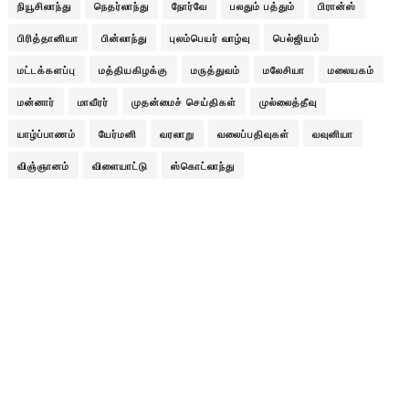
நியூசிலாந்து
நெதர்லாந்து
நோர்வே
பலதும் பத்தும்
பிரான்ஸ்
பிரித்தானியா
பின்லாந்து
புலம்பெயர் வாழ்வு
பெல்ஜியம்
மட்டக்களப்பு
மத்தியகிழக்கு
மருத்துவம்
மலேசியா
மலையகம்
மன்னார்
மாவீரர்
முதன்மைச் செய்திகள்
முல்லைத்தீவு
யாழ்ப்பாணம்
யேர்மனி
வரலாறு
வலைப்பதிவுகள்
வவுனியா
விஞ்ஞானம்
விளையாட்டு
ஸ்கொட்லாந்து