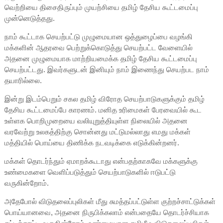
வெற்றியை திசைதிருப்பும் முயற்சியை தமிழ் தேசிய கூட்டமைப்பு
முன்னெடுத்தது.
நாம் கூட்டாக செயற்பட்டு முழுமையான ஒத்துழைப்பை வழங்கி
மக்களின் ஆதரவை பெற்றுக்கொடுத்து செயற்பட்ட வேளையில்
அதனை முழுமையாக மாற்றியமைக்க தமிழ் தேசிய கூட்டமைப்பு
செயற்பட்டது. இவர்களுடன் இனியும் நாம் இணைந்து செயற்பட நாம்
தயாரில்லை.
இன்று இடம்பெறும் சகல தமிழ் விரோத செயற்பாடுகளுக்கும் தமிழ்
தேசிய கூட்டமைப்பே காரணம். மனித உரிமைகள் பேரவையில் கூட
உள்ளக பொறிமுறையை வலியுறுத்தியுள்ள நிலையில் அதனை
வரவேற்று உலகத்திற்கு சொன்னது மட்டுமல்லாது எமது மக்கள்
மத்தியில் பொய்யை திணிக்க நடவடிக்கை எடுக்கின்றனர்.
மக்கள் தொடர்ந்தும் ஏமாறக்கூடாது என்பதற்காகவே மக்களுக்கு
உண்மைகளை வெளிப்படுத்தும் செயற்பாடுகளில் ஈடுபட்டு
வருகின்றோம்.
அதேபோல் விடுதலைப்புலிகள் மீது சுமத்தப்பட்டுள்ள குற்றச்சாட்டுக்கள்
பொய்யானவை, அதனை நிருபிக்கலாம் என்பதையே தொடர்ச்சியாக