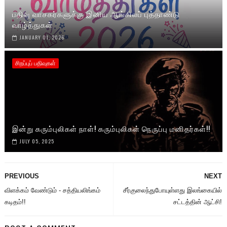
பதிவு வாசகர்களுக்கு இனிய ஆங்கிலப் புத்தாண்டு
வாழ்த்துகள்
JANUARY 01, 2026
சிறப்புப் பதிவுகள்
இன்று கரும்புலிகள் நாள்! கரும்புலிகள் நெருப்பு மனிதர்கள்!!
JULY 05, 2025
PREVIOUS
NEXT
விளக்கம் வேண்டும் - சத்தியலிங்கம்
சீர்குலைந்துபோயுள்ளது இலங்கையில்
கடிதம்!!
சட்டத்தின் ஆட்சி!