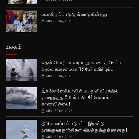
பலாலி நட்டஈடு:தள்ளாடுகின்றது!
AUGUST 04, 2026
உலகம்
தென் கொரியா வரலாறு காணாத வெப்ப
அலை காரணமாக 16 பேர் உயிரிழப்பு
AUGUST 04, 2026
இந்தோனேசியாவில் படகு தீ விபத்தில்
குறைந்தது 5 பேர் பலி! 41 பேரைக்
காணவில்லை!
AUGUST 02, 2026
தீயிணைப்பில் ஈடுபட்ட இரண்டு
உலங்குவானூர்திகள் விபத்துக்குள்ளானது!
AUGUST 02, 2026