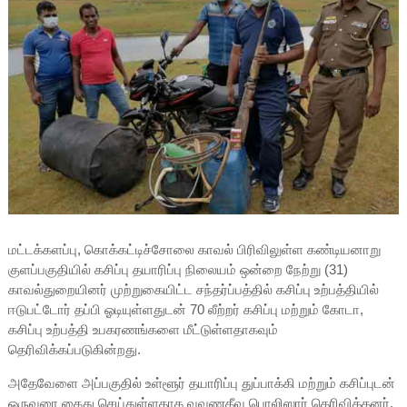
மட்டக்களப்பு, கொக்கட்டிச்சோலை காவல் பிரிவிலுள்ள கண்டியனாறு
குளப்பகுதியில் கசிப்பு தயாரிப்பு நிலையம் ஒன்றை நேற்று (31)
காவல்துறையினர் முற்றுகையிட்ட சந்தர்ப்பத்தில் கசிப்பு உற்பத்தியில்
ஈடுபட்டோர் தப்பி ஓடியுள்ளதுடன் 70 லீற்றர் கசிப்பு மற்றும் கோடா,
கசிப்பு உற்பத்தி உபகரணங்களை மீட்டுள்ளதாகவும்
தெரிவிக்கப்படுகின்றது.
அதேவேளை அப்பகுதில் உள்ளூர் தயாரிப்பு துப்பாக்கி மற்றும் கசிப்புடன்
ஒருவரை கைது செய்துள்ளதாக வவுணதீவு பொலிஸார் தெரிவித்தனர்.