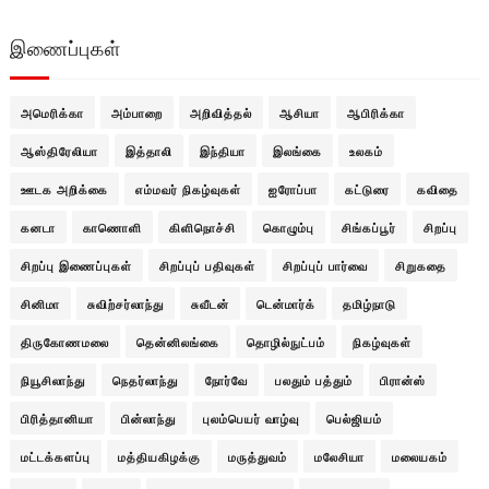
இணைப்புகள்
அமெரிக்கா
அம்பாறை
அறிவித்தல்
ஆசியா
ஆபிரிக்கா
ஆஸ்திரேலியா
இத்தாலி
இந்தியா
இலங்கை
உலகம்
ஊடக அறிக்கை
எம்மவர் நிகழ்வுகள்
ஐரோப்பா
கட்டுரை
கவிதை
கனடா
காணொளி
கிளிநொச்சி
கொழும்பு
சிங்கப்பூர்
சிறப்பு
சிறப்பு இணைப்புகள்
சிறப்புப் பதிவுகள்
சிறப்புப் பார்வை
சிறுகதை
சினிமா
சுவிற்சர்லாந்து
சுவீடன்
டென்மார்க்
தமிழ்நாடு
திருகோணமலை
தென்னிலங்கை
தொழில்நுட்பம்
நிகழ்வுகள்
நியூசிலாந்து
நெதர்லாந்து
நோர்வே
பலதும் பத்தும்
பிரான்ஸ்
பிரித்தானியா
பின்லாந்து
புலம்பெயர் வாழ்வு
பெல்ஜியம்
மட்டக்களப்பு
மத்தியகிழக்கு
மருத்துவம்
மலேசியா
மலையகம்