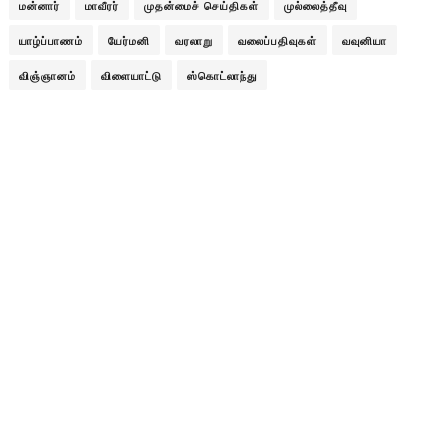
மன்னார்
மாவீரர்
முதன்மைச் செய்திகள்
முல்லைத்தீவு
யாழ்ப்பாணம்
யேர்மனி
வரலாறு
வலைப்பதிவுகள்
வவுனியா
விஞ்ஞானம்
விளையாட்டு
ஸ்கொட்லாந்து