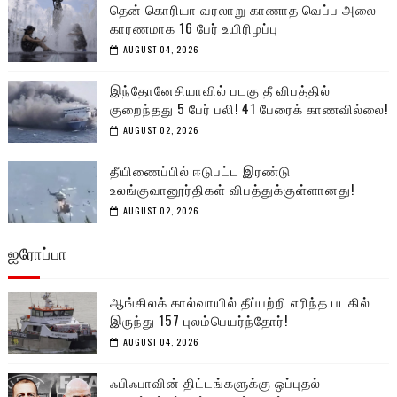
தென் கொரியா வரலாறு காணாத வெப்ப அலை
காரணமாக 16 பேர் உயிரிழப்பு
AUGUST 04, 2026
இந்தோனேசியாவில் படகு தீ விபத்தில்
குறைந்தது 5 பேர் பலி! 41 பேரைக் காணவில்லை!
AUGUST 02, 2026
தீயிணைப்பில் ஈடுபட்ட இரண்டு
உலங்குவானூர்திகள் விபத்துக்குள்ளானது!
AUGUST 02, 2026
ஐரோப்பா
ஆங்கிலக் கால்வாயில் தீப்பற்றி எரிந்த படகில்
இருந்து 157 புலம்பெயர்ந்தோர்!
AUGUST 04, 2026
ஃபிஃபாவின் திட்டங்களுக்கு ஒப்புதல்