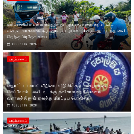
கீரிமலையில் பள்ளங்களுக்குள் குப்பைகளை தள்ளிவிட
கனரக வாகனங்களுடனும் , கடற்படையினருடனும் வந்த வலி.
தெற்கு பிரதேச சபை
AUGUST 07, 2026
யாழ்ப்பாணம்
தையிட்டி பவானி வீதியை விடுவிக்க முயன்றால் கைது
செய்வோம் - வலி. வடக்கு தவிசாளரை நீதிமன்ற
வளாகத்தினுள் வைத்து மிரட்டிய பொலிஸார்
AUGUST 07, 2026
யாழ்ப்பாணம்