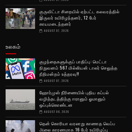
குருவிட்டா சிறையில் ஏற்பட்ட கலவரத்தில்
இருவர் உயிரிழந்தனர், 12 பேர்
காயமடைந்தனர்
AUGUST 07, 2026
உலகம்
குழந்தைகளுக்குப் பாதிப்பு: மெட்டா
நிறுவனம் 567 மில்லியன் டாலர் செலுத்த
நீதிமன்றம் உத்தரவு!!
AUGUST 07, 2026
ஹோர்முஸ் நீரிணையில் புதிய கப்பல்
வழித்தடத்திற்கு ஈரானும் ஓமானும்
ஒப்புக்கொண்டன
AUGUST 06, 2026
தென் கொரியா வரலாறு காணாத வெப்ப
அலை காரணமாக 16 பேர் உயிரிழப்பு