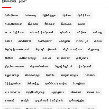
இணைப்புகள்
அமெரிக்கா
அம்பாறை
அறிவித்தல்
ஆசியா
ஆபிரிக்கா
ஆஸ்திரேலியா
இத்தாலி
இந்தியா
இலங்கை
உலகம்
ஊடக அறிக்கை
எம்மவர் நிகழ்வுகள்
ஐரோப்பா
கட்டுரை
கவிதை
கனடா
காணொளி
கிளிநொச்சி
கொழும்பு
சிங்கப்பூர்
சிறப்பு
சிறப்பு இணைப்புகள்
சிறப்புப் பதிவுகள்
சிறப்புப் பார்வை
சிறுகதை
சினிமா
சுவிற்சர்லாந்து
சுவீடன்
டென்மார்க்
தமிழ்நாடு
திருகோணமலை
தென்னிலங்கை
தொழில்நுட்பம்
நிகழ்வுகள்
நியூசிலாந்து
நெதர்லாந்து
நோர்வே
பலதும் பத்தும்
பிரான்ஸ்
பிரித்தானியா
பின்லாந்து
புலம்பெயர் வாழ்வு
பெல்ஜியம்
மட்டக்களப்பு
மத்தியகிழக்கு
மருத்துவம்
மலேசியா
மலையகம்
மன்னார்
மாவீரர்
முதன்மைச் செய்திகள்
முல்லைத்தீவு
யாழ்ப்பாணம்
யேர்மனி
வரலாறு
வலைப்பதிவுகள்
வவுனியா