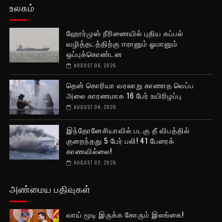
உலகம்
ஹோர்முஸ் நீரிணையில் புதிய கப்பல்
வழித்தடத்திற்கு ஈரானும் ஓமானும்
ஒப்புக்கொண்டன
AUGUST 06, 2026
தென் கொரியா வரலாறு காணாத வெப்ப
அலை காரணமாக 16 பேர் உயிரிழப்பு
AUGUST 04, 2026
இந்தோனேசியாவில் படகு தீ விபத்தில்
குறைந்தது 5 பேர் பலி! 41 பேரைக்
காணவில்லை!
AUGUST 02, 2026
அண்மைய பதிவுகள்
வாய் மூடி இருக்க கோரும் இலங்கை!