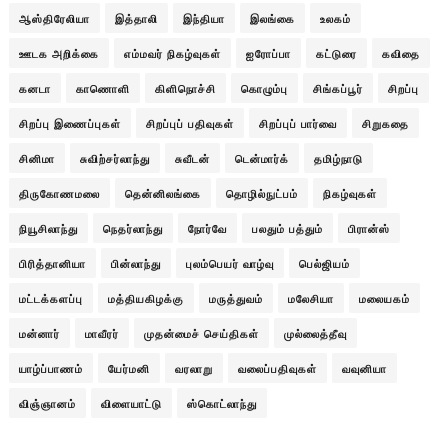
ஆஸ்திரேலியா
இத்தாலி
இந்தியா
இலங்கை
உலகம்
ஊடக அறிக்கை
எம்மவர் நிகழ்வுகள்
ஐரோப்பா
கட்டுரை
கவிதை
கனடா
காணொளி
கிளிநொச்சி
கொழும்பு
சிங்கப்பூர்
சிறப்பு
சிறப்பு இணைப்புகள்
சிறப்புப் பதிவுகள்
சிறப்புப் பார்வை
சிறுகதை
சினிமா
சுவிற்சர்லாந்து
சுவீடன்
டென்மார்க்
தமிழ்நாடு
திருகோணமலை
தென்னிலங்கை
தொழில்நுட்பம்
நிகழ்வுகள்
நியூசிலாந்து
நெதர்லாந்து
நோர்வே
பலதும் பத்தும்
பிரான்ஸ்
பிரித்தானியா
பின்லாந்து
புலம்பெயர் வாழ்வு
பெல்ஜியம்
மட்டக்களப்பு
மத்தியகிழக்கு
மருத்துவம்
மலேசியா
மலையகம்
மன்னார்
மாவீரர்
முதன்மைச் செய்திகள்
முல்லைத்தீவு
யாழ்ப்பாணம்
யேர்மனி
வரலாறு
வலைப்பதிவுகள்
வவுனியா
விஞ்ஞானம்
விளையாட்டு
ஸ்கொட்லாந்து