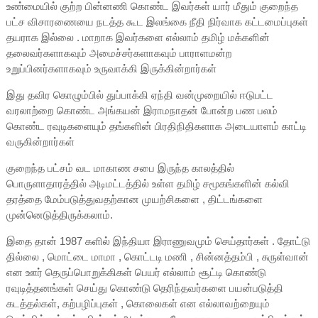
உண்மையில் குற்ற பின்னணி கொண்ட இவர்கள் யார் மீதும் குறைந்த
பட்ச விசாரணையை நடத்த கூட இலங்கை நீதி நிர்வாக கட்டமைப்புகள்
தயராக இல்லை . மாறாக இவர்களை எல்லாம் தமிழ் மக்களின்
தலைவர்களாகவும் அமைச்சர்களாகவும் பாராளமன்ற
உறுப்பினர்களாகவும் உருவாக்கி இருக்கின்றார்கள்
இது தவிர கொழும்பில் துப்பாக்கி ஏந்தி வன்முறையில் ஈடுபட்ட
வரலாற்றை கொண்ட அங்கயன் இராமநாதன் போன்ற பண பலம்
கொண்ட ரவுடிகளையும் தங்களின் பிரதிநிதிகளாக அடையாளம் காட்டி
வருகின்றார்கள்
குறைந்த பட்சம் வட மாகாண சபை இருந்த காலத்தில்
பொருளாதாரத்தில் அடிமட்டத்தில் உள்ள தமிழ் சமூகங்களின் கல்வி
தரத்தை மேம்படுத்துவதற்கான முயற்சிகளை , திட்டங்களை
முன்னெடுத்திருக்கலாம்.
இதை தான் 1987 களில் இந்தியா இராணுவமும் செய்தார்கள் . தோட்டு
தில்லை , மொட்டை மாமா , கொட்டடி மணி , சின்னத்தம்பி , சுருள்வான்
என ஊர் தெருப்பொறுக்கிகள் பெயர் எல்லாம் சூட்டி கொண்டு
ரவுடித்தனங்கள் செய்து கொண்டு தெரிந்தவர்களை பயன்படுத்தி
கடத்தல்கள், கற்பழிப்புகள் , கொலைகள் என எல்லாவற்றையும்