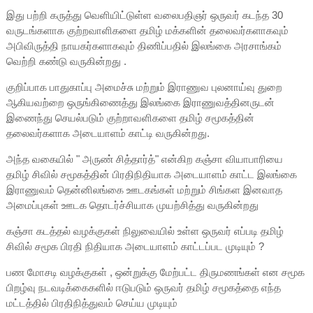
இது பற்றி கருத்து வெளியிட்டுள்ள வலைபதிஞர் ஒருவர் கடந்த 30
வருடங்களாக குற்றவாளிகளை தமிழ் மக்களின் தலைவர்களாகவும்
அபிவிருத்தி நாயகர்களாகவும் திணிப்பதில் இலங்கை அரசாங்கம்
வெற்றி கண்டு வருகின்றது .
குறிப்பாக பாதுகாப்பு அமைச்சு மற்றும் இராணுவ புலனாய்வு துறை
ஆகியவற்றை ஒருங்கிணைத்து இலங்கை இராணுவத்தினருடன்
இணைந்து செயல்படும் குற்றாவளிகளை தமிழ் சமூகத்தின்
தலைவர்களாக அடையாளம் காட்டி வருகின்றது.
அந்த வகையில் " அருண் சித்தார்த்" என்கிற கஞ்சா வியாபாரியை
தமிழ் சிவில் சமூகத்தின் பிரதிநிதியாக அடையாளம் காட்ட இலங்கை
இராணுவம் தென்னிலங்கை ஊடகங்கள் மற்றும் சிங்கள இனவாத
அமைப்புகள் ஊடக தொடர்ச்சியாக முயற்சித்து வருகின்றது
கஞ்சா கடத்தல் வழக்குகள் நிலுவையில் உள்ள ஒருவர் எப்படி தமிழ்
சிவில் சமூக பிரதி நிதியாக அடையாளம் காட்டப்பட முடியும் ?
பண மோசடி வழக்குகள் , ஒன்றுக்கு மேற்பட்ட திருமணங்கள் என சமூக
பிறழ்வு நடவடிக்கைகளில் ஈடுபடும் ஒருவர் தமிழ் சமூகத்தை எந்த
மட்டத்தில் பிரதிநித்துவம் செய்ய முடியும்