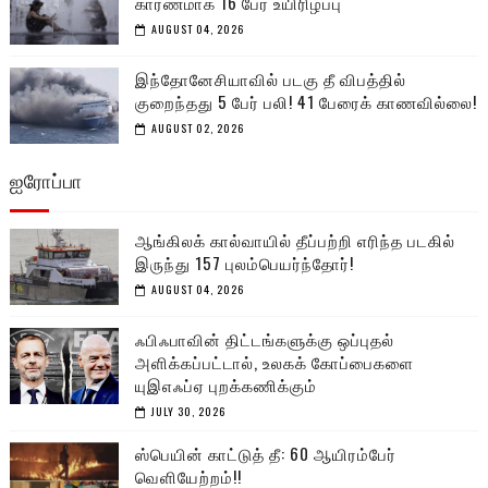
காரணமாக 16 பேர் உயிரிழப்பு
AUGUST 04, 2026
இந்தோனேசியாவில் படகு தீ விபத்தில்
குறைந்தது 5 பேர் பலி! 41 பேரைக் காணவில்லை!
AUGUST 02, 2026
ஐரோப்பா
ஆங்கிலக் கால்வாயில் தீப்பற்றி எரிந்த படகில்
இருந்து 157 புலம்பெயர்ந்தோர்!
AUGUST 04, 2026
ஃபிஃபாவின் திட்டங்களுக்கு ஒப்புதல்
அளிக்கப்பட்டால், உலகக் கோப்பைகளை
யுஇஎஃப்ஏ புறக்கணிக்கும்
JULY 30, 2026
ஸ்பெயின் காட்டுத் தீ: 60 ஆயிரம்பேர்
வெளியேற்றம்!!