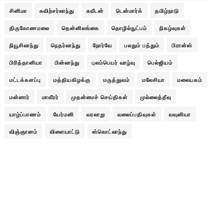
சினிமா
சுவிற்சர்லாந்து
சுவீடன்
டென்மார்க்
தமிழ்நாடு
திருகோணமலை
தென்னிலங்கை
தொழில்நுட்பம்
நிகழ்வுகள்
நியூசிலாந்து
நெதர்லாந்து
நோர்வே
பலதும் பத்தும்
பிரான்ஸ்
பிரித்தானியா
பின்லாந்து
புலம்பெயர் வாழ்வு
பெல்ஜியம்
மட்டக்களப்பு
மத்தியகிழக்கு
மருத்துவம்
மலேசியா
மலையகம்
மன்னார்
மாவீரர்
முதன்மைச் செய்திகள்
முல்லைத்தீவு
யாழ்ப்பாணம்
யேர்மனி
வரலாறு
வலைப்பதிவுகள்
வவுனியா
விஞ்ஞானம்
விளையாட்டு
ஸ்கொட்லாந்து