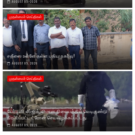
AUGUST 05, 2026
முதன்மைச் செய்திகள்
சதீஸை உள்ளே தள்ள புதிய நகர்வு!
AUGUST 05, 2026
முதன்மைச் செய்திகள்
யேர்மனி லீப்ஜிக் விமான நிலையத்தில் வெடிகுண்டு
நிரப்பப்பட்ட ட்ரோன் செயலிழக்கப்பட்டது
AUGUST 05, 2026