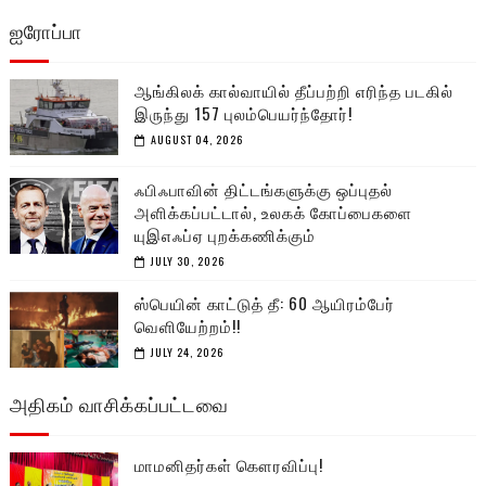
ஐரோப்பா
ஆங்கிலக் கால்வாயில் தீப்பற்றி எரிந்த படகில்
இருந்து 157 புலம்பெயர்ந்தோர்!
AUGUST 04, 2026
ஃபிஃபாவின் திட்டங்களுக்கு ஒப்புதல்
அளிக்கப்பட்டால், உலகக் கோப்பைகளை
யுஇஎஃப்ஏ புறக்கணிக்கும்
JULY 30, 2026
ஸ்பெயின் காட்டுத் தீ: 60 ஆயிரம்பேர்
வெளியேற்றம்!!
JULY 24, 2026
அதிகம் வாசிக்கப்பட்டவை
மாமனிதர்கள் கௌரவிப்பு!