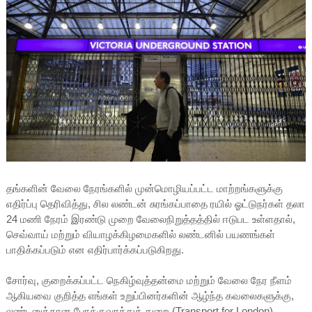
தங்களின் வேலை நேரங்களில் முன்மொழியப்பட்ட மாற்றங்களுக்கு
எதிர்ப்பு தெரிவித்து, சில லண்டன் சுரங்கப்பாதை ரயில் ஓட்டுநர்கள் தலா
24 மணி நேரம்
இரண்டு முறை வேலைநிறுத்தத்தில் ஈடுபட உள்ளதால்,
செவ்வாய் மற்றும் வியாழக்கிழமைகளில் லண்டனில் பயணங்கள்
பாதிக்கப்படும் என எதிர்பார்க்கப்படுகிறது.
சோர்வு, குறைக்கப்பட்ட நெகிழ்வுத்தன்மை மற்றும் வேலை நேர நீளம்
ஆகியவை குறித்த எங்கள் உறுப்பினர்களின் ஆழ்ந்த கவலைகளுக்கு,
லண்டனுக்கான போக்குவரத்துத் துறை (Transport for London)