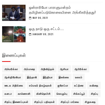
ஒன்ராரியோ பாராளுமன்றம்
தமிழினப்படுகொலையினை அங்கீகரித்தது!
MAY 06, 2021
ஒரு நாடு ஒரு சட்டம்....
JANUARY 09, 2021
இணைப்புகள்
அமெரிக்கா
அம்பாறை
அறிவித்தல்
ஆசியா
ஆபிரிக்கா
ஆஸ்திரேலியா
இத்தாலி
இந்தியா
இலங்கை
உலகம்
ஊடக அறிக்கை
எம்மவர் நிகழ்வுகள்
ஐரோப்பா
கட்டுரை
கவிதை
கனடா
காணொளி
கிளிநொச்சி
கொழும்பு
சிங்கப்பூர்
சிறப்பு
சிறப்பு இணைப்புகள்
சிறப்புப் பதிவுகள்
சிறப்புப் பார்வை
சிறுகதை