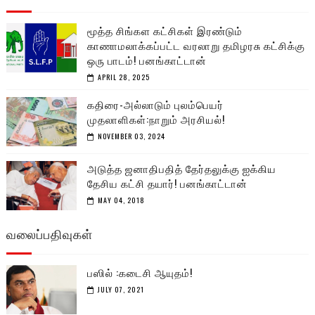
மூத்த சிங்கள கட்சிகள் இரண்டும்
காணாமலாக்கப்பட்ட வரலாறு தமிழரசு கட்சிக்கு
ஒரு பாடம்! பனங்காட்டான்
APRIL 28, 2025
கதிரை-அல்லாடும் புலம்பெயர்
முதலாளிகள்:நாறும் அரசியல்!
NOVEMBER 03, 2024
அடுத்த ஜனாதிபதித் தேர்தலுக்கு ஐக்கிய
தேசிய கட்சி தயார்! பனங்காட்டான்
MAY 04, 2018
வலைப்பதிவுகள்
பஸில் :கடைசி ஆயுதம்!
JULY 07, 2021