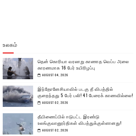
உலகம்
தென் கொரியா வரலாறு காணாத வெப்ப அலை
காரணமாக 16 பேர் உயிரிழப்பு
AUGUST 04, 2026
இந்தோனேசியாவில் படகு தீ விபத்தில்
குறைந்தது 5 பேர் பலி! 41 பேரைக் காணவில்லை!
AUGUST 02, 2026
தீயிணைப்பில் ஈடுபட்ட இரண்டு
உலங்குவானூர்திகள் விபத்துக்குள்ளானது!
AUGUST 02, 2026