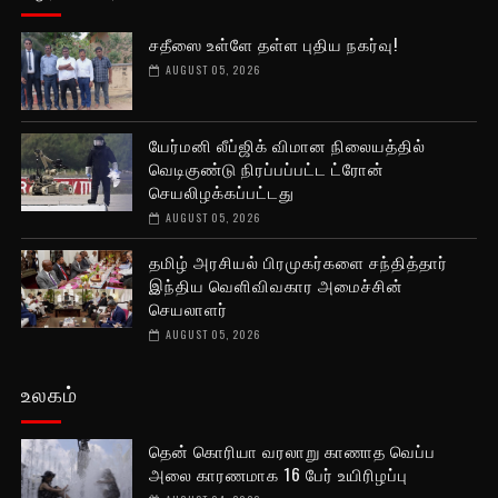
சதீஸை உள்ளே தள்ள புதிய நகர்வு!
AUGUST 05, 2026
யேர்மனி லீப்ஜிக் விமான நிலையத்தில்
வெடிகுண்டு நிரப்பப்பட்ட ட்ரோன்
செயலிழக்கப்பட்டது
AUGUST 05, 2026
தமிழ் அரசியல் பிரமுகர்களை சந்தித்தார்
இந்திய வெளிவிவகார அமைச்சின்
செயலாளர்
AUGUST 05, 2026
உலகம்
தென் கொரியா வரலாறு காணாத வெப்ப
அலை காரணமாக 16 பேர் உயிரிழப்பு