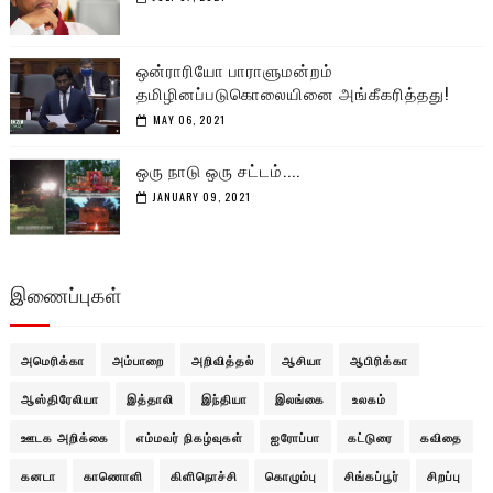
ஒன்ராரியோ பாராளுமன்றம்
தமிழினப்படுகொலையினை அங்கீகரித்தது!
MAY 06, 2021
ஒரு நாடு ஒரு சட்டம்....
JANUARY 09, 2021
இணைப்புகள்
அமெரிக்கா
அம்பாறை
அறிவித்தல்
ஆசியா
ஆபிரிக்கா
ஆஸ்திரேலியா
இத்தாலி
இந்தியா
இலங்கை
உலகம்
ஊடக அறிக்கை
எம்மவர் நிகழ்வுகள்
ஐரோப்பா
கட்டுரை
கவிதை
கனடா
காணொளி
கிளிநொச்சி
கொழும்பு
சிங்கப்பூர்
சிறப்பு