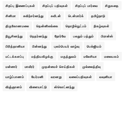
சிறப்பு இணைப்புகள்
சிறப்புப் பதிவுகள்
சிறப்புப் பார்வை
சிறுகதை
சினிமா
சுவிற்சர்லாந்து
சுவீடன்
டென்மார்க்
தமிழ்நாடு
திருகோணமலை
தென்னிலங்கை
தொழில்நுட்பம்
நிகழ்வுகள்
நியூசிலாந்து
நெதர்லாந்து
நோர்வே
பலதும் பத்தும்
பிரான்ஸ்
பிரித்தானியா
பின்லாந்து
புலம்பெயர் வாழ்வு
பெல்ஜியம்
மட்டக்களப்பு
மத்தியகிழக்கு
மருத்துவம்
மலேசியா
மலையகம்
மன்னார்
மாவீரர்
முதன்மைச் செய்திகள்
முல்லைத்தீவு
யாழ்ப்பாணம்
யேர்மனி
வரலாறு
வலைப்பதிவுகள்
வவுனியா
விஞ்ஞானம்
விளையாட்டு
ஸ்கொட்லாந்து