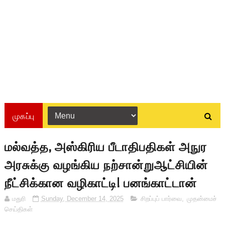
முகப்பு
மல்வத்த, அஸ்கிரிய பீடாதிபதிகள் அநுர
அரசுக்கு வழங்கிய நற்சான்றுஆட்சியின்
நீட்சிக்கான வழிகாட்டி! பனங்காட்டான்
மதுரி
Sunday, December 14, 2025
சிறப்புப் பார்வை
,
முதன்மைச்
செய்திகள்