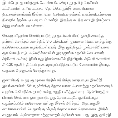
இடம்பெறாது பார்த்துக் கொள்ள வேண்டியது தமிழ் அரசியல்
கட்சிகளின் பாரிய கடமை. தொல்பொருள்இ வனபரிபாலன
திணைக்களங்கள் இவ்வாறான நிதிகளில் தங்கள் கைங்கரியங்களை
நிறைவேற்றக்கூடிய அபாயம் உண்டு. இதற்கு கடந்த காலஇ நிகழ்கால
அனுபவங்கள் பல உள்ளன.
கொழும்பிலுள்ள வெளிநாட்டுத் தூதுவர்கள் சிலர் ஒன்றிணைந்து
தங்கள் சொந்தப் பணத்தில் 3.6 மில்லியன் ரூபாவை நிவாரணத்துக்கு
நன்கொடையாக வழங்கியுள்ளனர். இது முற்றிலும் முன்மாதிரியான
ஒரு செயற்பாடு. அமெரிக்காவின் இராஜாங்க உதவிச் செயலாளர்
அலிசன் கூக்கர் இப்போது இலங்கையில் நிற்கிறார். அமெரிக்காவின்
சி-130 உதவித் திட்டம் நடைமுறைப்படுத்தப்படும் வேளையில் இவரது
வருகை அதனுடன் சேர்ந்துள்ளது.
ஜனாதிபதி அநுர குமரவை நேரில் சந்தித்து உரையாடிய இவர்இ
இலங்கையின் மீள் எழுச்சிக்கு தேவையான அனைத்து உதவிகளையும்
வழங்க அமெரிக்க தயார் என்று உறுதியளித்துள்ளார். ஆங்கிலத்தில்
பிளாங் செக் என ஒன்றுண்டு. ஒரு தொகையுமே குறிப்பிடாது
வழங்கப்படும் காசோலை என்பது இதன் அர்த்தம். அதாவதுஇ
காசோலையின் பெறுனர் தமக்குத் தேவையான தொகையை இதில்
எழுதலாம். அவ்வாறான உத்தரவாதம் அலிசன் உடையது. இது தவிரஇ