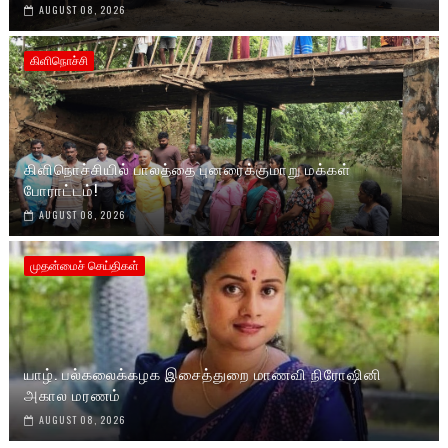
AUGUST 08, 2026
கிளிநொச்சி
கிளிநொச்சியில் பாலத்தை புனரைக்குமாறு மக்கள்
போராட்டம்!
AUGUST 08, 2026
முதன்மைச் செய்திகள்
யாழ். பல்கலைக்கழக இசைத்துறை மாணவி நிரோஷினி
அகால மரணம்
AUGUST 08, 2026