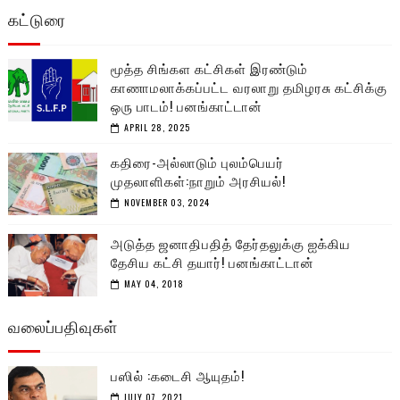
கட்டுரை
மூத்த சிங்கள கட்சிகள் இரண்டும்
காணாமலாக்கப்பட்ட வரலாறு தமிழரசு கட்சிக்கு
ஒரு பாடம்! பனங்காட்டான்
APRIL 28, 2025
கதிரை-அல்லாடும் புலம்பெயர்
முதலாளிகள்:நாறும் அரசியல்!
NOVEMBER 03, 2024
அடுத்த ஜனாதிபதித் தேர்தலுக்கு ஐக்கிய
தேசிய கட்சி தயார்! பனங்காட்டான்
MAY 04, 2018
வலைப்பதிவுகள்
பஸில் :கடைசி ஆயுதம்!
JULY 07, 2021