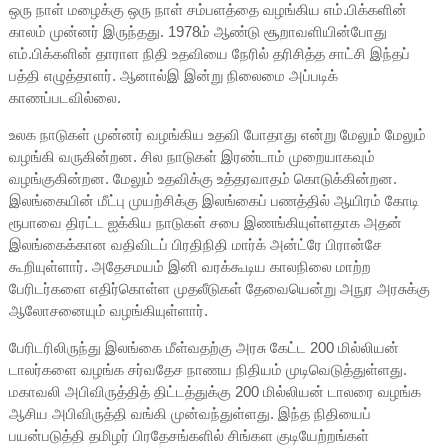
ஒரு நாள் மழைக்கு ஒரு நாள் சம்பளத்தை வழங்கிய எம்.பிக்களின்
காலம் முன்னர் இருந்தது. 1978ம் ஆண்டு சூறாவளியின்போது
எம்.பிக்களின் தாராள நிதி உதவியை நேரில் தரிசித்த சாட்சி இந்தப்
பத்தி எழுத்தாளர். ஆனால்இ இன்று நிலைமை அப்படிக்
காணப்படவில்லை.
உலக நாடுகள் முன்னர் வழங்கிய உதவி போதாது என்று மேலும் மேலும்
வழங்கி வருகின்றன. சில நாடுகள் இரண்டாம் முறையாகவும்
வழங்குகின்றன. மேலும் உதவிக்கு உத்தரவாதம் கொடுக்கின்றன.
இலங்கையின் மீட்பு முயற்சிக்கு இலங்கைப் பணத்தில் ஆயிரம் கோடி
ரூபாவை திரட்ட ஐக்கிய நாடுகள் சபை இணங்கியுள்ளதாக அதன்
இலங்கைக்கான வதிவிடப் பிரதிநிதி மார்க் அன்ட்ரே பிரான்சே
கூறியுள்ளார். அதேசமயம் இனி வரக்கூடிய காலநிலை மாற்ற
பேரிடர்களை எதிர்கொள்ள முதலீடுகள் தேவையென்று அநுர அரசுக்கு
ஆலோசனையும் வழங்கியுள்ளார்.
பேரிடரிலிருந்து இலங்கை மீள்வதற்கு அரசு கேட்ட 200 மில்லியன்
டாலர்களை வழங்க சர்வதேச நாணய நிதியம் முடிவெடுத்துள்ளது.
மகாவலி அபிவிருத்தித் திட்டத்துக்கு 200 மில்லியன் டாலரை வழங்க
ஆசிய அபிவிருத்தி வங்கி முன்வந்துள்ளது. இந்த நிதியைப்
பயன்படுத்தி தமிழர் பிரதேசங்களில் சிங்கள குடியேற்றங்கள்