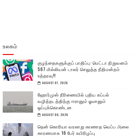
உலகம்
குழந்தைகளுக்குப் பாதிப்பு: மெட்டா நிறுவனம்
567 மில்லியன் டாலர் செலுத்த நீதிமன்றம்
உத்தரவு!!
AUGUST 07, 2026
ஹோர்முஸ் நீரிணையில் புதிய கப்பல்
வழித்தடத்திற்கு ஈரானும் ஓமானும்
ஒப்புக்கொண்டன
AUGUST 06, 2026
தென் கொரியா வரலாறு காணாத வெப்ப அலை
காரணமாக 16 பேர் உயிரிழப்பு