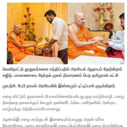
வெளிநாட்டு தூதுவர்களை சந்திப்பதில் அரசியல் ஆதாயம் தேடுகிறார்
சஜித். மாகாணசபை தேர்தல் மூலம் நிவாரணம் பெற தமிழரசுக் கட்சி
முயற்சி. பேபி நாமல் அரசியலில் இன்னமும் புட்டிப்பால் குடிக்கிறார்.
மழை விட்டும் தூவானம் போகவில்லையென்பது ஒரு வாழ்மொழி. மழை
நிலத்தை நனைக்கும் வெறும் தண்ணீர் அல்ல. மனிதனின் அன்றாட
வாழ்வுக்கு அத்தியாவசியமானது.
ஆனால்இ மழை காற்றுடன் இணையும்பொழுது அதன் வீச்சு
வேறாகிறது. மழை தூறுகிறதுஇ மழை பெய்கிறதுஇ மழை பொழிகிறது