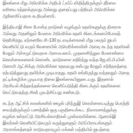
இலங்கை மீது அமெரிக்க அதிபர் ட்ரம்ப் விதித்திருக்கும் தீர்வை
வரியை ரத்தாக்குவது அல்லது குறைப்பது பற்றியும் அமெரிக்கா
ஆலோசிப்பதாக கூறியுள்ளார்.
இந்தியாஇ சீனா போன்ற நாடுகள் வழங்கும் உதவிகளுக்கு நிகராக
அல்லது அதனிலும் மேலாக அமெரிக்க உதவி கிடைக்கலாம்போலத்
தெரிகிறது. ஏற்கனவே சி-130 நடவடிக்கைகள் மீது பலரும் ஐயம்
வெளியிட்டு வரும் வேளையில் அமெரிக்காவின் அளவு கடந்த உதவிகள்
மேலும் அச்சமூட்டுவதாக அமையலாம். முதலாளித்துவ மேலாண்மை
கொள்கைகளைக் கொண்ட நாடுகளை எதிர்த்து வந்த ஜே.வி.பி.யின்
பினாமி ஆட்சிக்கு அமெரிக்கா உதவுவது என்பது மேலும் சந்தேகத்தை
ஏற்படுத்துவது தவிர்க்க முடியாதது. உதவி எங்கிருந்து வந்தாலும் அதை
தட்டிக்கழிக்க முடியாத நிலை இலங்கையினுடையது. இதனால்
அரசியல் சித்தாந்தங்களை வெளிப்படுத்தி கிடைக்கும் உதவிகளை
வெட்டுவதற்கு சிலர் முயற்சிப்பது கண்கூடு.
கடந்த ஆட்சிக் காலங்களில் ஊழல் புரிந்துஇ கொள்ளையடித்து பொத்தி
வைத்திருக்கும் பணத்தில் ஒரு பகுதியைக்கூட நிவாரணத்துக்கு
வழங்க உள்நாட்டு அரசியல்வாதிகள் முன்வரவில்லை. ஆனால்இ
இவர்கள் வெளியிட்டுவரும் கருத்துகளும் அபிப்பிராயங்களும்
அரசாங்கத்தைச் சாடுவதாகமும் மக்கள் மத்தியில் ஐயத்தை