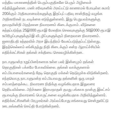
மத்திய மாகாணத்தின் பெரும்பகுதிகளே பெரும் அழிவைச்
சந்தித்துள்ளன. மண் சரிவுகளில் அகப்பட்டு காணாமல் போயுள்ள சுமார்
200க்கும் அதிகமானவர்களுக்கு இறப்புப் பதிவு சான்றிதழ் வழங்க
அதிகாரிகள் நடவடிக்கை எடுத்துள்ளனர். இது பெறுபவர்களுக்கு
தாமதமின்றி அதற்கான நிவாரணம் கிடைக்குமாம். வீடுகளை
சுத்தப்படுத்த 25இ000 ரூபாஇ மேலதிக செலவுகளுக்கு 50இ000 ரூபாஇ
உயிரிழப்புகளுக்கும்இ வீடழிப்புகளுக்கும் நிறைவான நிவாரணம்.
ஜனாதிபதி உத்தரவில் அரச இயந்திரம் வேகப்படுத்தப்பட்டுள்ளது.
இதற்கெல்லாம் எங்கிருந்து நிதி கிடைக்கும் என்ற ஆராய்ச்சியில்
எதிர்க்கட்சிகள் தங்கள் சக்தியை செலவழிக்கின்றன.
நாடாளுமன்ற உறுப்பினர்களாக உள்ள பலர் இன்னமும் தங்கள்
தொகுதிகள் பக்கமே போகவில்லை. தங்கள் வாக்குகளால்
எம்.பியானவர்களைத் தேடி தொகுதி மக்கள் நெடுமூச்சு விடுகின்றனர்.
எந்தவொரு நாடாளுமன்ற எம்.பியாவது தங்களின் ஒரு மாதச்
சம்பளத்தைக்கூட நிவாரண நிதிக்கு வழங்கியதாக இதுவரை
தெரியவில்லை. அர்ச்சுனா இராமநாதன் தமது பங்காக நான்கு இலட்சம்
ரூபாவுக்கு நிவாரணப் பொருட்களை வழங்கியதாக அறிவித்துள்ளார்.
எதிர்க்கட்சிகளின் பிரமுகர்கள் அவ்வப்போது எங்காவது சென்றுவிட்டு
ஊடகங்களில் செய்தி போடுகின்றனர்.