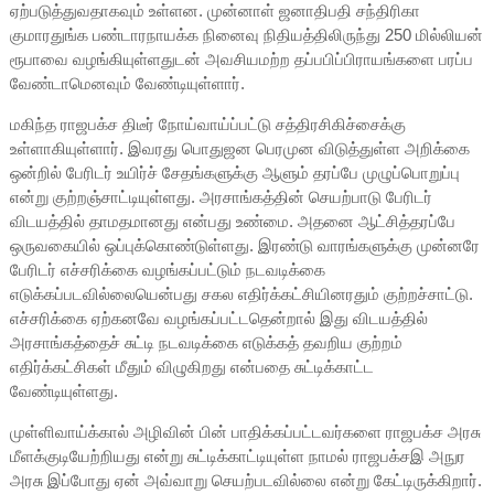
ஏற்படுத்துவதாகவும் உள்ளன. முன்னாள் ஜனாதிபதி சந்திரிகா
குமாரதுங்க பண்டாரநாயக்க நினைவு நிதியத்திலிருந்து 250 மில்லியன்
ரூபாவை வழங்கியுள்ளதுடன் அவசியமற்ற தப்பபிப்பிராயங்களை பரப்ப
வேண்டாமெனவும் வேண்டியுள்ளார்.
மகிந்த ராஜபக்ச திடீர் நோய்வாய்ப்பட்டு சத்திரசிகிச்சைக்கு
உள்ளாகியுள்ளார். இவரது பொதுஜன பெரமுன விடுத்துள்ள அறிக்கை
ஒன்றில் பேரிடர் உயிர்ச் சேதங்களுக்கு ஆளும் தரப்பே முழுப்பொறுப்பு
என்று குற்றஞ்சாட்டியுள்ளது. அரசாங்கத்தின் செயற்பாடு பேரிடர்
விடயத்தில் தாமதமானது என்பது உண்மை. அதனை ஆட்சித்தரப்பே
ஒருவகையில் ஒப்புக்கொண்டுள்ளது. இரண்டு வாரங்களுக்கு முன்னரே
பேரிடர் எச்சரிக்கை வழங்கப்பட்டும் நடவடிக்கை
எடுக்கப்படவில்லையென்பது சகல எதிர்க்கட்சியினரதும் குற்றச்சாட்டு.
எச்சரிக்கை ஏற்கனவே வழங்கப்பட்டதென்றால் இது விடயத்தில்
அரசாங்கத்தைச் சுட்டி நடவடிக்கை எடுக்கத் தவறிய குற்றம்
எதிர்க்கட்சிகள் மீதும் விழுகிறது என்பதை சுட்டிக்காட்ட
வேண்டியுள்ளது.
முள்ளிவாய்க்கால் அழிவின் பின் பாதிக்கப்பட்டவர்களை ராஜபக்ச அரசு
மீளக்குடியேற்றியது என்று சுட்டிக்காட்டியுள்ள நாமல் ராஜபக்சஇ அநுர
அரசு இப்போது ஏன் அவ்வாறு செயற்படவில்லை என்று கேட்டிருக்கிறார்.