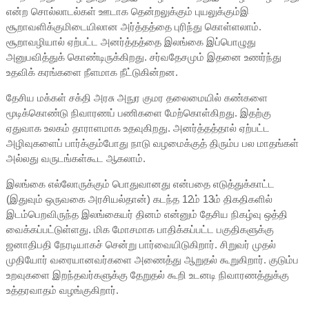
என்ற சொல்லாடல்கள் ஊடாக தென்றலுக்கும் புயலுக்கும்இ
சூறாவளிக்குமிடையிலான அர்த்தத்தை புரிந்து கொள்ளலாம்.
சூறாவழியால் ஏற்பட்ட அனர்த்தத்தை இலங்கை இப்பொழுது
அனுபவித்துக் கொண்டிருக்கிறது. சர்வதேசமும் இதனை உணர்ந்து
உதவிக் கரங்களை நீளமாக நீட்டுகின்றன.
தேசிய மக்கள் சக்தி அரசு அநுர குமர தலைமையில் கண்களை
மூடிக்கொண்டு நிவாரணப் பணிகளை மேற்கொள்கிறது. இதற்கு
ஏதுவாக உலகம் தாராளமாக உதவுகிறது. அனர்த்தத்தால் ஏற்பட்ட
அழிவுகளைப் பார்க்கும்போது நாடு வழமைக்குத் திரும்ப பல மாதங்கள்
அல்லது வருடங்கள்கூட ஆகலாம்.
இலங்கை எல்லோருக்கும் பொதுவானது என்பதை எடுத்துக்காட்ட
(இதுவும் ஒருவகை அரசியல்தான்) கடந்த 12ம் 13ம் திகதிகளில்
இடம்பெறவிருந்த இலங்கையர் தினம் என்னும் தேசிய நிகழ்வு ஒத்தி
வைக்கப்பட்டுள்ளது. மிக மோசமாக பாதிக்கப்பட்ட பகுதிகளுக்கு
ஜனாதிபதி நேரடியாகச் சென்று பார்வையிடுகிறார். சிறுவர் முதல்
முதியோர் வரையானவர்களை அணைத்து ஆறுதல் கூறுகிறார். குடும்ப
உறவுகளை இறந்தவர்களுக்கு தேறுதல் கூறி உடனடி நிவாரணத்துக்கு
உத்தரவாதம் வழங்குகிறார்.