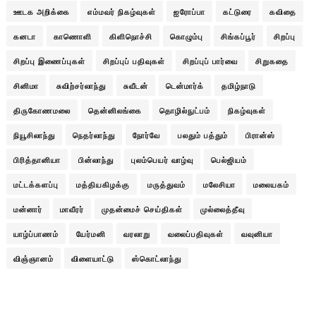
ஊடக அறிக்கை
எம்மவர் நிகழ்வுகள்
ஐரோப்பா
கட்டுரை
கவிதை
கனடா
காணொளி
கிளிநொச்சி
கொழும்பு
சிங்கப்பூர்
சிறப்பு
சிறப்பு இணைப்புகள்
சிறப்புப் பதிவுகள்
சிறப்புப் பார்வை
சிறுகதை
சினிமா
சுவிற்சர்லாந்து
சுவீடன்
டென்மார்க்
தமிழ்நாடு
திருகோணமலை
தென்னிலங்கை
தொழில்நுட்பம்
நிகழ்வுகள்
நியூசிலாந்து
நெதர்லாந்து
நோர்வே
பலதும் பத்தும்
பிரான்ஸ்
பிரித்தானியா
பின்லாந்து
புலம்பெயர் வாழ்வு
பெல்ஜியம்
மட்டக்களப்பு
மத்தியகிழக்கு
மருத்துவம்
மலேசியா
மலையகம்
மன்னார்
மாவீரர்
முதன்மைச் செய்திகள்
முல்லைத்தீவு
யாழ்ப்பாணம்
யேர்மனி
வரலாறு
வலைப்பதிவுகள்
வவுனியா
விஞ்ஞானம்
விளையாட்டு
ஸ்கொட்லாந்து