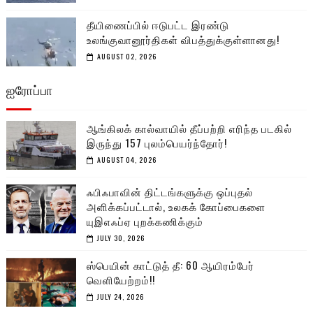
தீயிணைப்பில் ஈடுபட்ட இரண்டு
உலங்குவானூர்திகள் விபத்துக்குள்ளானது!
AUGUST 02, 2026
ஐரோப்பா
ஆங்கிலக் கால்வாயில் தீப்பற்றி எரிந்த படகில்
இருந்து 157 புலம்பெயர்ந்தோர்!
AUGUST 04, 2026
ஃபிஃபாவின் திட்டங்களுக்கு ஒப்புதல்
அளிக்கப்பட்டால், உலகக் கோப்பைகளை
யுஇஎஃப்ஏ புறக்கணிக்கும்
JULY 30, 2026
ஸ்பெயின் காட்டுத் தீ: 60 ஆயிரம்பேர்
வெளியேற்றம்!!
JULY 24, 2026