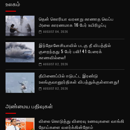
உலகம்
தென் கொரியா வரலாறு காணாத வெப்ப
அலை காரணமாக 16 பேர் உயிரிழப்பு
AUGUST 04, 2026
இந்தோனேசியாவில் படகு தீ விபத்தில்
குறைந்தது 5 பேர் பலி! 41 பேரைக்
காணவில்லை!
AUGUST 02, 2026
தீயிணைப்பில் ஈடுபட்ட இரண்டு
உலங்குவானூர்திகள் விபத்துக்குள்ளானது!
AUGUST 02, 2026
அண்மைய பதிவுகள்
விலை கொடுத்து விரைவு உணவுகளை வாங்கி
நோய்களை வளர்க்கின்றோம்