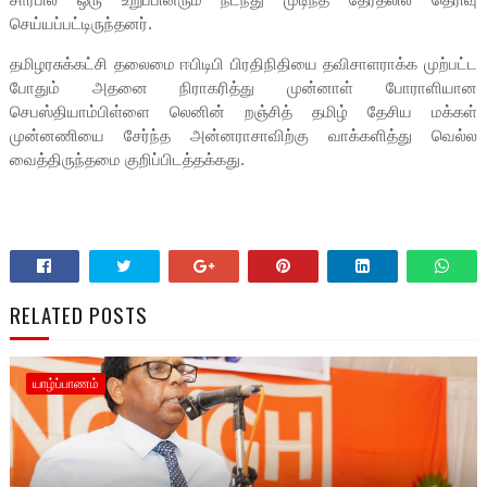
செய்யப்பட்டிருந்தனர்.
தமிழரசுக்கட்சி தலைமை ஈபிடிபி பிரதிநிதியை தவிசாளராக்க முற்பட்ட
போதும் அதனை நிராகரித்து முன்னாள் போராளியான
செபஸ்தியாம்பிள்ளை லெனின் றஞ்சித் தமிழ் தேசிய மக்கள்
முன்னணியை சேர்ந்த அன்னராசாவிற்கு வாக்களித்து வெல்ல
வைத்திருந்தமை குறிப்பிடத்தக்கது.
RELATED POSTS
யாழ்ப்பாணம்