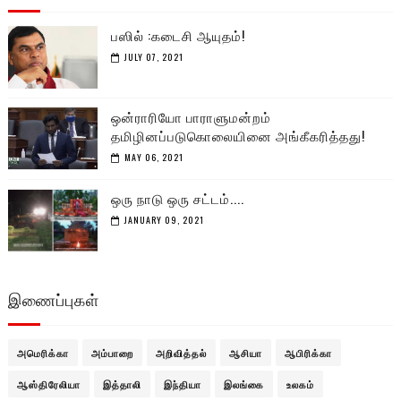
பஸில் :கடைசி ஆயுதம்!
JULY 07, 2021
ஒன்ராரியோ பாராளுமன்றம்
தமிழினப்படுகொலையினை அங்கீகரித்தது!
MAY 06, 2021
ஒரு நாடு ஒரு சட்டம்....
JANUARY 09, 2021
இணைப்புகள்
அமெரிக்கா
அம்பாறை
அறிவித்தல்
ஆசியா
ஆபிரிக்கா
ஆஸ்திரேலியா
இத்தாலி
இந்தியா
இலங்கை
உலகம்