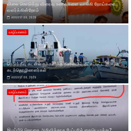
விலை கொடுத்து விரைவு உணவுகளை வாங்கி நோய்களை
வளர்க்கின்றோம்
AUGUST 06, 2026
யாழ்ப்பாணம்
நெடுந்தீவு கடலில் தத்தளித்த நிலையில் மீட்கப்பட்ட தமிழக
கடற்தொழிலாளர்கள்
AUGUST 06, 2026
யாழ்ப்பாணம்
இழப்பீடு தொகை அறிவிக்காத பேப்பரில் கையெழுத்து?