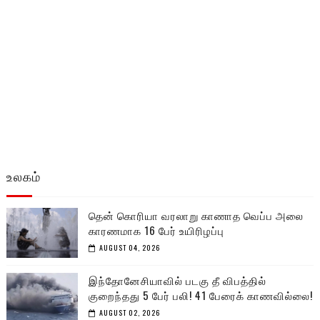
உலகம்
தென் கொரியா வரலாறு காணாத வெப்ப அலை
காரணமாக 16 பேர் உயிரிழப்பு
AUGUST 04, 2026
இந்தோனேசியாவில் படகு தீ விபத்தில்
குறைந்தது 5 பேர் பலி! 41 பேரைக் காணவில்லை!
AUGUST 02, 2026