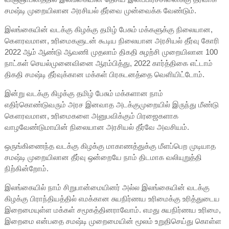
சமஷ்டி முறையிலான அரசியல் தீர்வை முன்வைக்க வேண்டும்.
இலங்கையின் வடக்கு கிழக்கு தமிழ் பேசும் மக்களுக்கு நிலையான,
கௌரவமான, உரிமைகளுடன் கூடிய நிலையான அரசியல் தீர்வு கோரி
2022 ஆம் ஆண்டு ஆவணி முதலாம் திகதி சுழற்சி முறையிலான 100
நாட்கள் செயல்முனைவினை ஆரம்பித்து, 2022 கார்த்திகை எட்டாம்
திகதி சமஷ்டி தீர்வுக்கான மக்கள் பிரகடனத்தை வெளியிட்டோம்.
இன்று வடக்கு கிழக்கு தமிழ் பேசும் மக்களான நாம்
எதிர்கொண்டுவரும் அரச இனவாத அடக்குமுறையில் இருந்து மீண்டு
கௌரவமான, உரிமைகளை அனுபவிக்கும் பிரஜைகளாக
வாழவேண்டுமாயின் நிலையான அரசியல் தீர்வே அவசியம்.
ஒருங்கிணைந்த வடக்கு கிழக்கு மாகாணத்துக்கு மீளப்பெற முடியாத
சமஷ்டி முறையிலான தீர்வு ஒன்றையே நாம் திடமாக வலியுறுத்தி
நிற்கின்றோம்.
இலங்கையில் நாம் சிறுபான்மையினர் அல்ல இலங்கையின் வடக்கு
கிழக்கு பிராந்தியத்தில் எமக்கான சுயநிர்ணய உரிமைக்கு உரித்துடைய
இறைமையுள்ள மக்கள் சமூகத்தினராவோம். எமது சுயநிர்ணய உரிமை,
இறைமை என்பதை சமஷ்டி முறைமையின் மூலம் உறுதிசெய்து கொள்ள