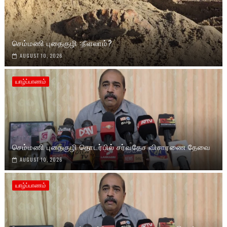
செம்மணி புதைகுழி :நீளலாம்?
AUGUST 10, 2026
யாழ்ப்பாணம்
செம்மணி புதைகுழி தொடர்பில் சர்வதேச விசாரணை தேவை
AUGUST 10, 2026
யாழ்ப்பாணம்