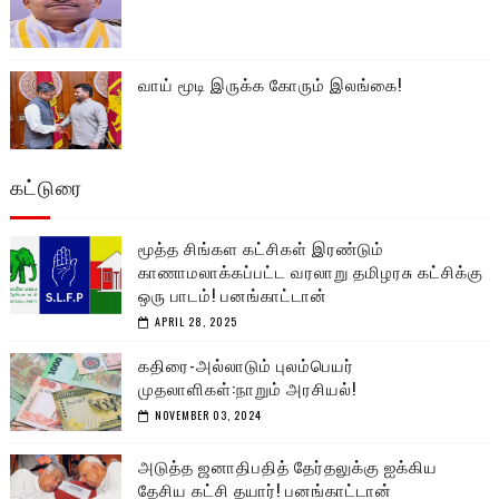
வாய் மூடி இருக்க கோரும் இலங்கை!
கட்டுரை
மூத்த சிங்கள கட்சிகள் இரண்டும்
காணாமலாக்கப்பட்ட வரலாறு தமிழரசு கட்சிக்கு
ஒரு பாடம்! பனங்காட்டான்
APRIL 28, 2025
கதிரை-அல்லாடும் புலம்பெயர்
முதலாளிகள்:நாறும் அரசியல்!
NOVEMBER 03, 2024
அடுத்த ஜனாதிபதித் தேர்தலுக்கு ஐக்கிய
தேசிய கட்சி தயார்! பனங்காட்டான்