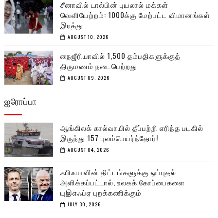
சீனாவில் டால்பின் புயலால் மக்கள்
வெளியேற்றம்: 1000க்கு மேற்பட்ட விமானங்கள்
இரத்து
AUGUST 10, 2026
நைஜீரியாவில் 1,500 தம்பதிகளுக்குத்
திருமணம் நடைபெற்றது
AUGUST 09, 2026
ஐரோப்பா
ஆங்கிலக் கால்வாயில் தீப்பற்றி எரிந்த படகில்
இருந்து 157 புலம்பெயர்ந்தோர்!
AUGUST 04, 2026
ஃபிஃபாவின் திட்டங்களுக்கு ஒப்புதல்
அளிக்கப்பட்டால், உலகக் கோப்பைகளை
யுஇஎஃப்ஏ புறக்கணிக்கும்
JULY 30, 2026