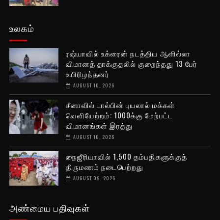
உலகம்
ரஷ்யாவில் உக்ரைன் நடத்திய ஆளில்லா
விமானத் தாக்குதலில் குறைந்தது 13 பேர்
உயிரிழந்தனர்
AUGUST 10, 2026
சீனாவில் டால்பின் புயலால் மக்கள்
வெளியேற்றம்: 1000க்கு மேற்பட்ட
விமானங்கள் இரத்து
AUGUST 10, 2026
நைஜீரியாவில் 1,500 தம்பதிகளுக்குத்
திருமணம் நடைபெற்றது
AUGUST 09, 2026
அண்மைய பதிவுகள்