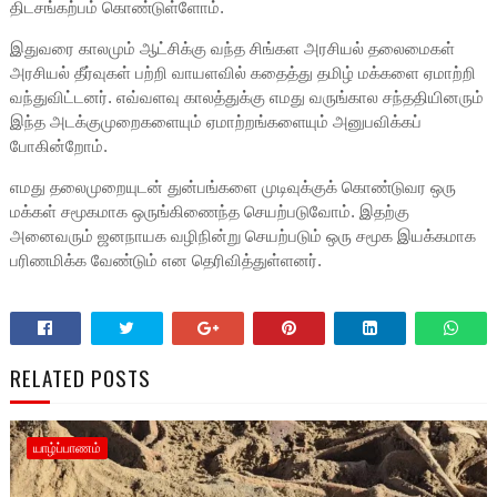
திடசங்கற்பம் கொண்டுள்ளோம்.
இதுவரை காலமும் ஆட்சிக்கு வந்த சிங்கள அரசியல் தலைமைகள்
அரசியல் தீர்வுகள் பற்றி வாயளவில் கதைத்து தமிழ் மக்களை ஏமாற்றி
வந்துவிட்டனர். எவ்வளவு காலத்துக்கு எமது வருங்கால சந்ததியினரும்
இந்த அடக்குமுறைகளையும் ஏமாற்றங்களையும் அனுபவிக்கப்
போகின்றோம்.
எமது தலைமுறையுடன் துன்பங்களை முடிவுக்குக் கொண்டுவர ஒரு
மக்கள் சமூகமாக ஒருங்கிணைந்த செயற்படுவோம். இதற்கு
அனைவரும் ஜனநாயக வழிநின்று செயற்படும் ஒரு சமூக இயக்கமாக
பரிணமிக்க வேண்டும் என தெரிவித்துள்ளனர்.
RELATED POSTS
யாழ்ப்பாணம்