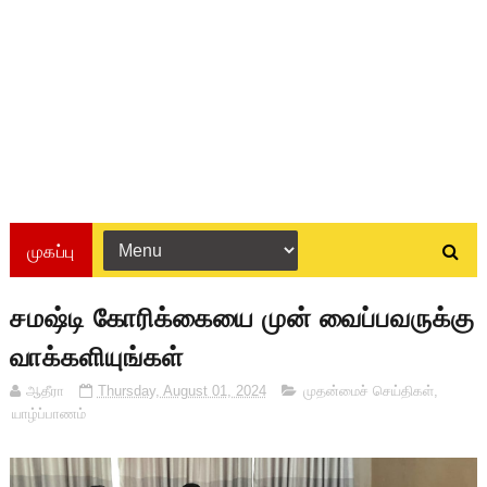
முகப்பு
சமஷ்டி கோரிக்கையை முன் வைப்பவருக்கு
வாக்களியுங்கள்
ஆதீரா
Thursday, August 01, 2024
முதன்மைச் செய்திகள்
,
யாழ்ப்பாணம்