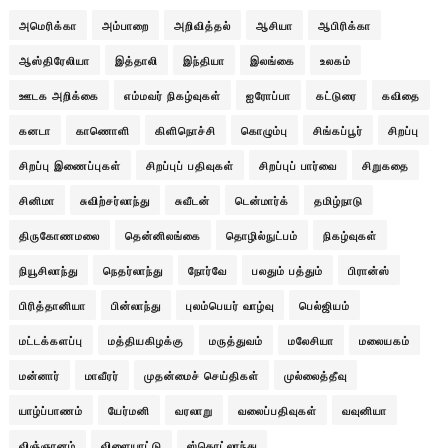
அமெரிக்கா
அம்பாறை
அறிவித்தல்
ஆசியா
ஆபிரிக்கா
ஆஸ்திரேலியா
இத்தாலி
இந்தியா
இலங்கை
உலகம்
ஊடக அறிக்கை
எம்மவர் நிகழ்வுகள்
ஐரோப்பா
கட்டுரை
கவிதை
கனடா
காணொளி
கிளிநொச்சி
கொழும்பு
சிங்கப்பூர்
சிறப்பு
சிறப்பு இணைப்புகள்
சிறப்புப் பதிவுகள்
சிறப்புப் பார்வை
சிறுகதை
சினிமா
சுவிற்சர்லாந்து
சுவீடன்
டென்மார்க்
தமிழ்நாடு
திருகோணமலை
தென்னிலங்கை
தொழில்நுட்பம்
நிகழ்வுகள்
நியூசிலாந்து
நெதர்லாந்து
நோர்வே
பலதும் பத்தும்
பிரான்ஸ்
பிரித்தானியா
பின்லாந்து
புலம்பெயர் வாழ்வு
பெல்ஜியம்
மட்டக்களப்பு
மத்தியகிழக்கு
மருத்துவம்
மலேசியா
மலையகம்
மன்னார்
மாவீரர்
முதன்மைச் செய்திகள்
முல்லைத்தீவு
யாழ்ப்பாணம்
யேர்மனி
வரலாறு
வலைப்பதிவுகள்
வவுனியா
விஞ்ஞானம்
விளையாட்டு
ஸ்கொட்லாந்து