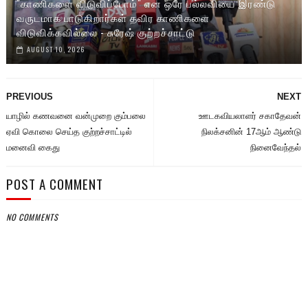
"காணிகளை விடுவிப்போம்" என ஒரே பல்லவியை இரண்டு
வருடமாக பாடுகிறார்கள் தவிர காணிகளை
விடுவிக்கவில்லை - சுரேஷ் குற்றச்சாட்டு
AUGUST 10, 2026
PREVIOUS
NEXT
யாழில் கணவனை வன்முறை கும்பலை
ஊடகவியலாளர் சகாதேவன்
ஏவி கொலை செய்த குற்றச்சாட்டில்
நிலக்சனின் 17ஆம் ஆண்டு
மனைவி கைது
நினைவேந்தல்
POST A COMMENT
NO COMMENTS