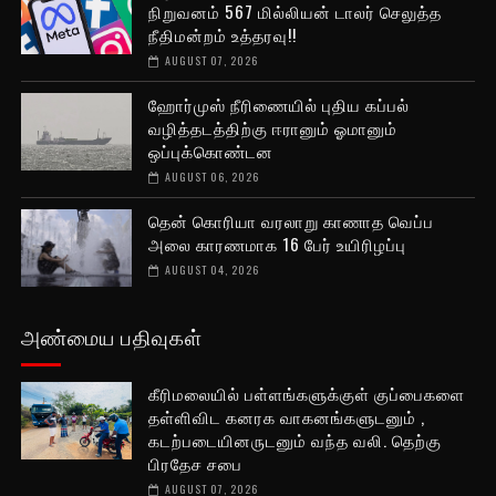
நிறுவனம் 567 மில்லியன் டாலர் செலுத்த
நீதிமன்றம் உத்தரவு!!
AUGUST 07, 2026
ஹோர்முஸ் நீரிணையில் புதிய கப்பல்
வழித்தடத்திற்கு ஈரானும் ஓமானும்
ஒப்புக்கொண்டன
AUGUST 06, 2026
தென் கொரியா வரலாறு காணாத வெப்ப
அலை காரணமாக 16 பேர் உயிரிழப்பு
AUGUST 04, 2026
அண்மைய பதிவுகள்
கீரிமலையில் பள்ளங்களுக்குள் குப்பைகளை
தள்ளிவிட கனரக வாகனங்களுடனும் ,
கடற்படையினருடனும் வந்த வலி. தெற்கு
பிரதேச சபை
AUGUST 07, 2026