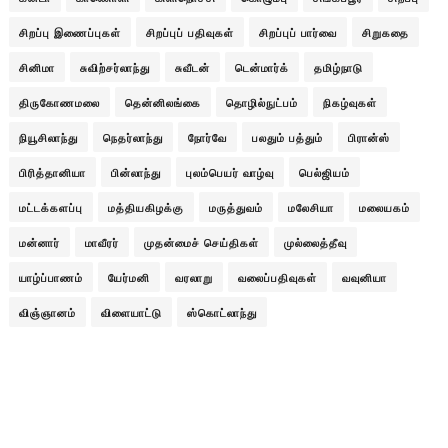
சிறப்பு இணைப்புகள்
சிறப்புப் பதிவுகள்
சிறப்புப் பார்வை
சிறுகதை
சினிமா
சுவிற்சர்லாந்து
சுவீடன்
டென்மார்க்
தமிழ்நாடு
திருகோணமலை
தென்னிலங்கை
தொழில்நுட்பம்
நிகழ்வுகள்
நியூசிலாந்து
நெதர்லாந்து
நோர்வே
பலதும் பத்தும்
பிரான்ஸ்
பிரித்தானியா
பின்லாந்து
புலம்பெயர் வாழ்வு
பெல்ஜியம்
மட்டக்களப்பு
மத்தியகிழக்கு
மருத்துவம்
மலேசியா
மலையகம்
மன்னார்
மாவீரர்
முதன்மைச் செய்திகள்
முல்லைத்தீவு
யாழ்ப்பாணம்
யேர்மனி
வரலாறு
வலைப்பதிவுகள்
வவுனியா
விஞ்ஞானம்
விளையாட்டு
ஸ்கொட்லாந்து