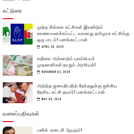
கட்டுரை
மூத்த சிங்கள கட்சிகள் இரண்டும்
காணாமலாக்கப்பட்ட வரலாறு தமிழரசு கட்சிக்கு
ஒரு பாடம்! பனங்காட்டான்
APRIL 28, 2025
கதிரை-அல்லாடும் புலம்பெயர்
முதலாளிகள்:நாறும் அரசியல்!
NOVEMBER 03, 2024
அடுத்த ஜனாதிபதித் தேர்தலுக்கு ஐக்கிய
தேசிய கட்சி தயார்! பனங்காட்டான்
MAY 04, 2018
வலைப்பதிவுகள்
பஸில் :கடைசி ஆயுதம்!