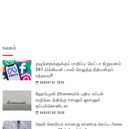
உலகம்
குழந்தைகளுக்குப் பாதிப்பு: மெட்டா நிறுவனம்
567 மில்லியன் டாலர் செலுத்த நீதிமன்றம்
உத்தரவு!!
AUGUST 07, 2026
ஹோர்முஸ் நீரிணையில் புதிய கப்பல்
வழித்தடத்திற்கு ஈரானும் ஓமானும்
ஒப்புக்கொண்டன
AUGUST 06, 2026
தென் கொரியா வரலாறு காணாத வெப்ப அலை