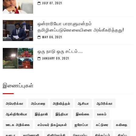
JULY 07, 2021
ஒன்ராரியோ பாராளுமன்றம்
தமிழினப்படுகொலையினை அங்கீகரித்தது!
MAY 06, 2021
ஒரு நாடு ஒரு சட்டம்....
JANUARY 09, 2021
இணைப்புகள்
அமெரிக்கா
அம்பாறை
அறிவித்தல்
ஆசியா
ஆபிரிக்கா
ஆஸ்திரேலியா
இத்தாலி
இந்தியா
இலங்கை
உலகம்
ஊடக அறிக்கை
எம்மவர் நிகழ்வுகள்
ஐரோப்பா
கட்டுரை
கவிதை
கனடா
காணொளி
கிளிநொச்சி
கொழும்பு
சிங்கப்பூர்
சிறப்பு