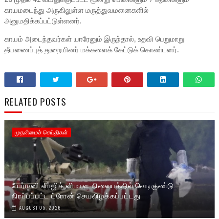
காயமடைந்து அருகிலுள்ள மருத்துவமனைகளில்
அனுமதிக்கப்பட்டுள்ளனர்.
காயம் அடைந்தவர்கள் யாரேனும் இருந்தால், உதவி பெறுமாறு
தீயணைப்புத் துறையினர் மக்களைக் கேட்டுக் கொண்டனர்.
RELATED POSTS
முதன்மைச் செய்திகள்
யேர்மனி லீப்ஜிக் விமான நிலையத்தில் வெடிகுண்டு
நிரப்பப்பட்ட ட்ரோன் செயலிழக்கப்பட்டது
AUGUST 05, 2026