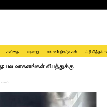
கவிதை
வரலாறு
எம்மவர் நிகழ்வுகள்
அறிவித்தல்க
து: பல வாகனங்கள் விபத்துக்கு
,
உலகம்