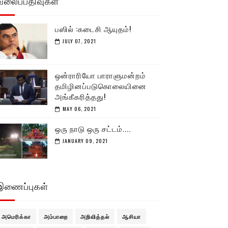
வலைப்பதிவுகள்
பஸில் :கடைசி ஆயுதம்!
JULY 07, 2021
ஒன்ராரியோ பாராளுமன்றம்
தமிழினப்படுகொலையினை
அங்கீகரித்தது!
MAY 06, 2021
ஒரு நாடு ஒரு சட்டம்....
JANUARY 09, 2021
இணைப்புகள்
அமெரிக்கா
அம்பாறை
அறிவித்தல்
ஆசியா