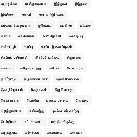
ஆபிரிக்கா
ஆஸ்திரேலியா
இத்தாலி
இந்தியா
இலங்கை
உலகம்
ஊடக அறிக்கை
எம்மவர் நிகழ்வுகள்
ஐரோப்பா
கட்டுரை
கவிதை
கனடா
காணொளி
கிளிநொச்சி
கொழும்பு
சிங்கப்பூர்
சிறப்பு
சிறப்பு இணைப்புகள்
சிறப்புப் பதிவுகள்
சிறப்புப் பார்வை
சிறுகதை
சினிமா
சுவிற்சர்லாந்து
சுவீடன்
டென்மார்க்
தமிழ்நாடு
திருகோணமலை
தென்னிலங்கை
தொழில்நுட்பம்
நிகழ்வுகள்
நியூசிலாந்து
நெதர்லாந்து
நோர்வே
பலதும் பத்தும்
பிரான்ஸ்
பிரித்தானியா
பின்லாந்து
புலம்பெயர் வாழ்வு
பெல்ஜியம்
மட்டக்களப்பு
மத்தியகிழக்கு
மருத்துவம்
மலேசியா
மலையகம்
மன்னார்