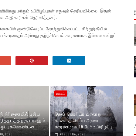
கிறது மற்றும் உயிரிழப்புகள் எதுவும் தெரியவில்லை. இதன்
க அதிகாரிகள் தெரிவித்தனர்.
ையில் குண்டுவெடிப்பு தோற்றுவிக்கப்பட்ட சிற்றூர்தியில்
ு பயங்கரவாதம் அல்லது குற்றச்செயல் காரணமாக இல்லை என்றும்
உலகம்
் நீரிணையில் புதிய
தென் கொரியா வரலாறு
ழித்தடத்திற்கு ஈரானும்
காணாத வெப்ப அலை
 ஒப்புக்கொண்டன
காரணமாக 16 பேர் உயிரிழப்பு
06, 2026
AUGUST 04, 2026