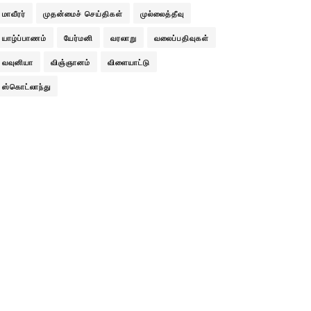
மாவீரர்
முதன்மைச் செய்திகள்
முல்லைத்தீவு
யாழ்ப்பாணம்
யேர்மனி
வரலாறு
வலைப்பதிவுகள்
வவுனியா
விஞ்ஞானம்
விளையாட்டு
ஸ்கொட்லாந்து