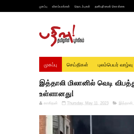
முகப்பு
விளம்பரங்கள்
தொடர்புகள்
தனியுரிமைக் கொள்கை
முகப்பு
செய்திகள்
புலம்பெயர் வாழ்வு
இத்தாலி மிலானில் வெடி விபத்
உள்ளானது!
காகிதன்
Thursday, May 11, 2023
இத்தாலி