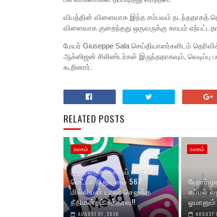
விபத்தின் விளைவாக இந்த சம்பவம் நடந்ததாகத் தெரி
விளைவாக குறைந்தது ஒருவருக்கு காயம் ஏற்பட்டதா
மேயர் Giuseppe Sala செய்தியாளர்களிடம் தெரிவிக்க
ஆக்ஸிஜன் சிலிண்டர்கள் இருந்ததாகவும், வெடிப்ப
கூறினார்.
RELATED POSTS
உலகம்
உலகம்
குழந்தைகளுக்குப் பாதிப்பு:
மெட்டா நிறுவனம் 567
ஹோர்முஸ
மில்லியன் டாலர் செலுத்த
கப்பல் வ
நீதிமன்றம் உத்தரவு!!
ஓமானும்
AUGUST 07, 2026
AUGUST 