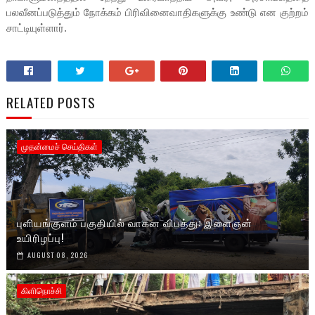
பலவீனப்படுத்தும் நோக்கம் பிரிவினைவாதிகளுக்கு உண்டு என குற்றம்
சாட்டியுள்ளார்.
RELATED POSTS
முதன்மைச் செய்திகள்
புளியங்குளம் பகுதியில் வாகன விபத்து: இளைஞன்
உயிரிழப்பு!
AUGUST 08, 2026
கிளிநொச்சி