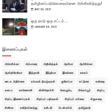
தமிழினப்படுகொலையினை அங்கீகரித்தது!
MAY 06, 2021
ஒரு நாடு ஒரு சட்டம்....
JANUARY 09, 2021
இணைப்புகள்
அமெரிக்கா
அம்பாறை
அறிவித்தல்
ஆசியா
ஆபிரிக்கா
ஆஸ்திரேலியா
இத்தாலி
இந்தியா
இலங்கை
உலகம்
ஊடக அறிக்கை
எம்மவர் நிகழ்வுகள்
ஐரோப்பா
கட்டுரை
கவிதை
கனடா
காணொளி
கிளிநொச்சி
கொழும்பு
சிங்கப்பூர்
சிறப்பு
சிறப்பு இணைப்புகள்
சிறப்புப் பதிவுகள்
சிறப்புப் பார்வை
சிறுகதை
சினிமா
சுவிற்சர்லாந்து
சுவீடன்
டென்மார்க்
தமிழ்நாடு