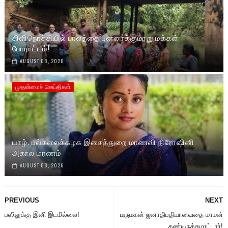
கிளிநொச்சியில் பாலத்தை புனரைக்குமாறு மக்கள்
போராட்டம்!
AUGUST 08, 2026
முதன்மைச் செய்திகள்
யாழ். பல்கலைக்கழக இசைத்துறை மாணவி நிரோஷினி
அகால மரணம்
AUGUST 08, 2026
PREVIOUS
NEXT
பஸிலுக்கு இனி இடமில்லை!
மருமகன் ஜனாதிபதியானவதை மாமன்
கண்டிருக்கமாட்டார்!