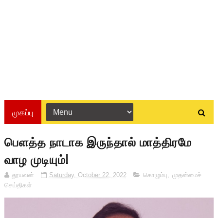
முகப்பு
பௌத்த நாடாக இருந்தால் மாத்திரமே
வாழ முடியும்!
தூயவன்
Saturday, October 22, 2022
கொழும்பு
,
முதன்மைச்
செய்திகள்