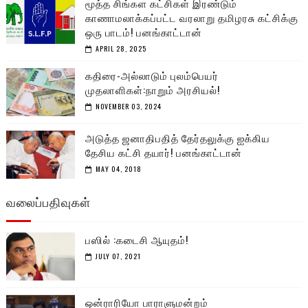
மூத்த சிங்கள கட்சிகள் இரண்டும்
காணாமலாக்கப்பட்ட வரலாறு தமிழரசு கட்சிக்கு
ஒரு பாடம்! பனங்காட்டான்
APRIL 28, 2025
கதிரை-அல்லாடும் புலம்பெயர்
முதலாளிகள்:நாறும் அரசியல்!
NOVEMBER 03, 2024
அடுத்த ஜனாதிபதித் தேர்தலுக்கு ஐக்கிய
தேசிய கட்சி தயார்! பனங்காட்டான்
MAY 04, 2018
வலைப்பதிவுகள்
பஸில் :கடைசி ஆயுதம்!
JULY 07, 2021
ஒன்ராரியோ பாராளுமன்றம்