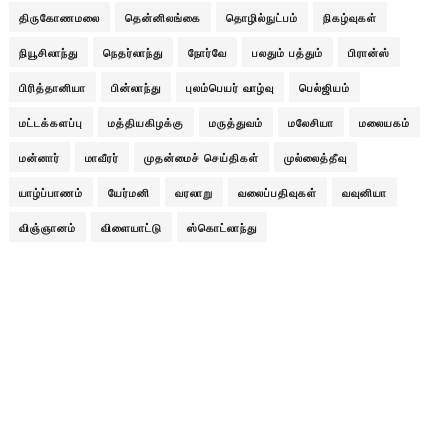
திருகோணமலை
தென்னிலங்கை
தொழில்நுட்பம்
நிகழ்வுகள்
நியூசிலாந்து
நெதர்லாந்து
நோர்வே
பலதும் பத்தும்
பிரான்ஸ்
பிரித்தானியா
பின்லாந்து
புலம்பெயர் வாழ்வு
பெல்ஜியம்
மட்டக்களப்பு
மத்தியகிழக்கு
மருத்துவம்
மலேசியா
மலையகம்
மன்னார்
மாவீரர்
முதன்மைச் செய்திகள்
முல்லைத்தீவு
யாழ்ப்பாணம்
யேர்மனி
வரலாறு
வலைப்பதிவுகள்
வவுனியா
விஞ்ஞானம்
விளையாட்டு
ஸ்கொட்லாந்து