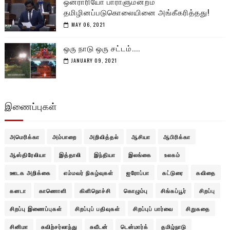
ஒன்ராரியோ பாராளுமன்றம்
தமிழினப்படுகொலையினை அங்கீகரித்தது!
MAY 06, 2021
ஒரு நாடு ஒரு சட்டம்....
JANUARY 09, 2021
இணைப்புகள்
அமெரிக்கா
அம்பாறை
அறிவித்தல்
ஆசியா
ஆபிரிக்கா
ஆஸ்திரேலியா
இத்தாலி
இந்தியா
இலங்கை
உலகம்
ஊடக அறிக்கை
எம்மவர் நிகழ்வுகள்
ஐரோப்பா
கட்டுரை
கவிதை
கனடா
காணொளி
கிளிநொச்சி
கொழும்பு
சிங்கப்பூர்
சிறப்பு
சிறப்பு இணைப்புகள்
சிறப்புப் பதிவுகள்
சிறப்புப் பார்வை
சிறுகதை
சினிமா
சுவிற்சர்லாந்து
சுவீடன்
டென்மார்க்
தமிழ்நாடு