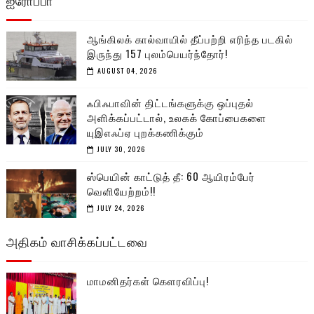
ஐரோப்பா
ஆங்கிலக் கால்வாயில் தீப்பற்றி எரிந்த படகில்
இருந்து 157 புலம்பெயர்ந்தோர்!
AUGUST 04, 2026
ஃபிஃபாவின் திட்டங்களுக்கு ஒப்புதல்
அளிக்கப்பட்டால், உலகக் கோப்பைகளை
யுஇஎஃப்ஏ புறக்கணிக்கும்
JULY 30, 2026
ஸ்பெயின் காட்டுத் தீ: 60 ஆயிரம்பேர்
வெளியேற்றம்!!
JULY 24, 2026
அதிகம் வாசிக்கப்பட்டவை
மாமனிதர்கள் கௌரவிப்பு!