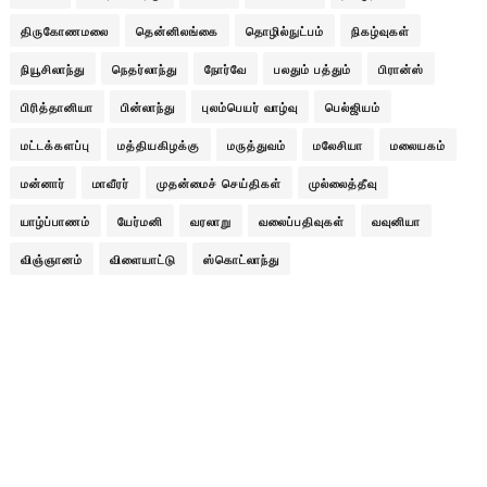
திருகோணமலை
தென்னிலங்கை
தொழில்நுட்பம்
நிகழ்வுகள்
நியூசிலாந்து
நெதர்லாந்து
நோர்வே
பலதும் பத்தும்
பிரான்ஸ்
பிரித்தானியா
பின்லாந்து
புலம்பெயர் வாழ்வு
பெல்ஜியம்
மட்டக்களப்பு
மத்தியகிழக்கு
மருத்துவம்
மலேசியா
மலையகம்
மன்னார்
மாவீரர்
முதன்மைச் செய்திகள்
முல்லைத்தீவு
யாழ்ப்பாணம்
யேர்மனி
வரலாறு
வலைப்பதிவுகள்
வவுனியா
விஞ்ஞானம்
விளையாட்டு
ஸ்கொட்லாந்து