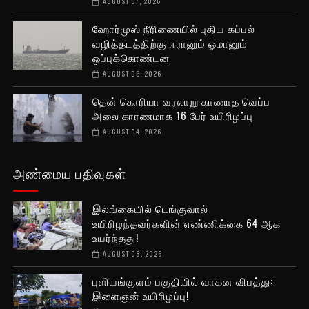
AUGUST 07, 2026
ஹோர்முஸ் நீரிணையில் புதிய கப்பல்
வழித்தடத்திற்கு ஈரானும் ஓமானும்
ஒப்புக்கொண்டன
AUGUST 06, 2026
தென் கொரியா வரலாறு காணாத வெப்ப
அலை காரணமாக 16 பேர் உயிரிழப்பு
AUGUST 04, 2026
அண்மைய பதிவுகள்
இலங்கையில் டெங்குவால்
உயிரிழந்தவர்களின் எண்ணிக்கை 64 ஆக
உயர்ந்தது!
AUGUST 08, 2026
புளியங்குளம் பகுதியில் வாகன விபத்து:
இளைஞன் உயிரிழப்பு!