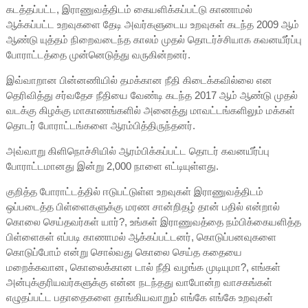
கடத்தப்பட்ட, இராணுவத்திடம் கையளிக்கப்பட்டு காணாமல்
ஆக்கப்பட்ட உறவுகளை தேடி அவர்களுடைய உறவுகள் கடந்த 2009 ஆம்
ஆண்டு யுத்தம் நிறைவடைந்த காலம் முதல் தொடர்ச்சியாக கவனயீர்ப்பு
போராட்டத்தை முன்னெடுத்து வருகின்றனர்.
இவ்வாறான பின்னணியில் தமக்கான நீதி கிடைக்கவில்லை என
தெரிவித்து சர்வதேச நீதியை வேண்டி கடந்த 2017 ஆம் ஆண்டு முதல்
வடக்கு கிழக்கு மாகாணங்களில் அனைத்து மாவட்டங்களிலும் மக்கள்
தொடர் போராட்டங்களை ஆரம்பித்திருந்தனர்.
அவ்வாறு கிளிநொச்சியில் ஆரம்பிக்கப்பட்ட தொடர் கவனயீர்ப்பு
போராட்டமானது இன்று 2,000 நாளை எட்டியுள்ளது.
குறித்த போராட்டத்தில் ஈடுபட்டுள்ள உறவுகள் இராணுவத்திடம்
ஒப்படைத்த பிள்ளைகளுக்கு மரண சான்றிதழ் தான் பதில் என்றால்
கொலை செய்தவர்கள் யார்?, உங்கள் இராணுவத்தை நம்பிக்கையளித்த
பிள்ளைகள் எப்படி காணாமல் ஆக்கப்பட்டனர், கொடுப்பனவுகளை
கொடுப்போம் என்று சொல்வது கொலை செய்த கதையை
மறைக்கவான, கொலைக்கான டால் நீதி வழங்க முடியுமா?, எங்கள்
அன்புக்குரியவர்களுக்கு என்ன நடந்தது வாபோன்ற வாசகங்கள்
எழுதப்பட்ட பதாதைகளை தாங்கியவாறும் எங்கே எங்கே உறவுகள்