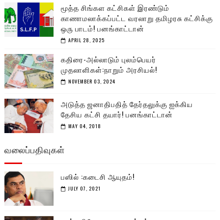
மூத்த சிங்கள கட்சிகள் இரண்டும்
காணாமலாக்கப்பட்ட வரலாறு தமிழரசு கட்சிக்கு
ஒரு பாடம்! பனங்காட்டான்
APRIL 28, 2025
கதிரை-அல்லாடும் புலம்பெயர்
முதலாளிகள்:நாறும் அரசியல்!
NOVEMBER 03, 2024
அடுத்த ஜனாதிபதித் தேர்தலுக்கு ஐக்கிய
தேசிய கட்சி தயார்! பனங்காட்டான்
MAY 04, 2018
வலைப்பதிவுகள்
பஸில் :கடைசி ஆயுதம்!
JULY 07, 2021