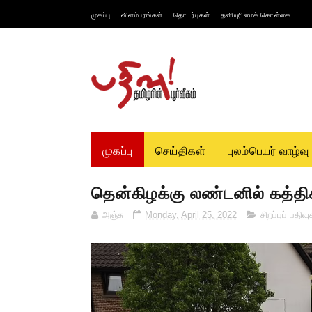
முகப்பு
விளம்பரங்கள்
தொடர்புகள்
தனியுரிமைக் கொள்கை
முகப்பு
செய்திகள்
புலம்பெயர் வாழ்வு
தென்கிழக்கு லண்டனில் கத்திக்கு
அஞ்சு
Monday, April 25, 2022
சிறப்புப் பதிவு