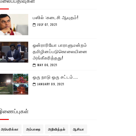
வலைப்பதிவுகள்
பஸில் :கடைசி ஆயுதம்!
JULY 07, 2021
ஒன்ராரியோ பாராளுமன்றம்
தமிழினப்படுகொலையினை
அங்கீகரித்தது!
MAY 06, 2021
ஒரு நாடு ஒரு சட்டம்....
JANUARY 09, 2021
இணைப்புகள்
அமெரிக்கா
அம்பாறை
அறிவித்தல்
ஆசியா