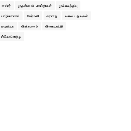
மாவீரர்
முதன்மைச் செய்திகள்
முல்லைத்தீவு
யாழ்ப்பாணம்
யேர்மனி
வரலாறு
வலைப்பதிவுகள்
வவுனியா
விஞ்ஞானம்
விளையாட்டு
ஸ்கொட்லாந்து