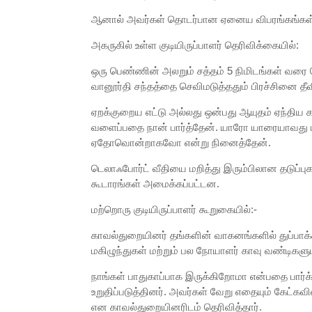
ஆனால் அவர்கள் தொடர்பான ஏனைய விபரங்கங்கள் 
அகருகில் உள்ள குடியிருப்பாளர் தெரிவிக்கையில்:
ஒரு பெண்ணின் அலறும் சத்தம் 5 நிமிடங்கள் வரை ச
வானூர்தி சந்தத்தை செவிமடுத்ததும் பிரச்சினை த
ஏறக்குறைய எட்டு அல்லது ஒன்பது ஆயுதம் ஏந்திய க
வளைப்பதை நான் பார்த்தேன். யாரோ யாரையாவது
ஏதோவொன்றாகவோ என்று நினைத்தேன்.
டெலாஃபோர்ட் வீதியை மறித்து இரும்பிலான தடுப்பு
கூடாரங்கள் அமைக்கப்பட்டன.
மற்றொரு குடியிருப்பாளர் கூறுகையில்:-
காவல்துறையினர் தங்களின் வாகனங்களில் துப்பாக்கி
மகிழுந்துகள் மற்றும் பல நோயாளர் காவு வண்டிகளும
நாங்கள் பாதுகாப்பாக இருக்கிறோமா என்பதை பார்க்
உறுதிப்படுத்தினர். அவர்கள் வேறு எதையும் கேட்கவ
என காவல்துறையினரிடம் தெரிவித்தார்.