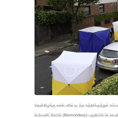
தென்கிழக்கு லண்டனில் நடந்த கத்திக்குத்துச் சம்பவ
பெர்மண்ட்சேயில் (Bermondsey) பகுதியில் டெலாஃபோ