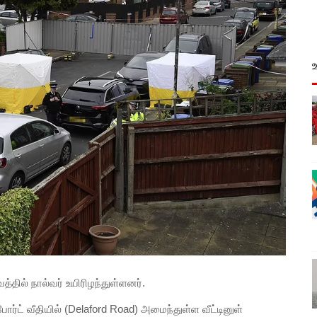
த்தில் நால்வர் உயிரிழந்துள்ளனர்.
ர்ட் வீதியில் (Delaford Road) அமைந்துள்ள வீட்டினுள்