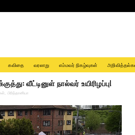
கவிதை
வரலாறு
எம்மவர் நிகழ்வுகள்
அறிவித்தல்க
த்து: வீட்டினுள் நால்வர் உயிரிழப்பு!
கள்
,
பிரித்தானியா