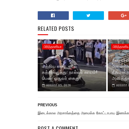
RELATED POSTS
பிரித்தானியா
பிரித்தானி
சீனாவின்
மத்திய லண்டனில்
அமைக்க 
கத்திக்குத்து: நால்வர் காயம்!
நீதிமன்
பெண் ஒருவர் கைது!
அளித்து
AUGUST 05, 2026
AUGUST 
PREVIOUS
இடைக்கால அரசாங்கத்தை அமைக்க கோட்டாபாய இணக்க
POST A COMMENT