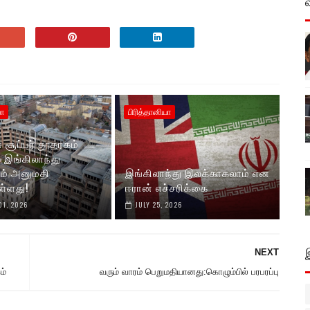
யா
பிரித்தானியா
 சூப்பர் தூதரகம்
இங்கிலாந்து
றம் அனுமதி
இங்கிலாந்து இலக்காகலாம் என
ள்ளது!
ஈரான் எச்சரிக்கை
01, 2026
JULY 25, 2026
NEXT
ம்
வரும் வாரம் பெறுமதியானது:கொழும்பில் பரபரப்பு