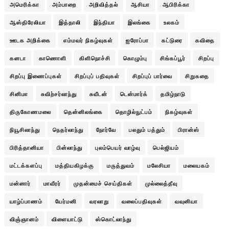
அமெரிக்கா
அம்பாறை
அறிவித்தல்
ஆசியா
ஆபிரிக்கா
ஆஸ்திரேலியா
இத்தாலி
இந்தியா
இலங்கை
உலகம்
ஊடக அறிக்கை
எம்மவர் நிகழ்வுகள்
ஐரோப்பா
கட்டுரை
கவிதை
கனடா
காணொளி
கிளிநொச்சி
கொழும்பு
சிங்கப்பூர்
சிறப்பு
சிறப்பு இணைப்புகள்
சிறப்புப் பதிவுகள்
சிறப்புப் பார்வை
சிறுகதை
சினிமா
சுவிற்சர்லாந்து
சுவீடன்
டென்மார்க்
தமிழ்நாடு
திருகோணமலை
தென்னிலங்கை
தொழில்நுட்பம்
நிகழ்வுகள்
நியூசிலாந்து
நெதர்லாந்து
நோர்வே
பலதும் பத்தும்
பிரான்ஸ்
பிரித்தானியா
பின்லாந்து
புலம்பெயர் வாழ்வு
பெல்ஜியம்
மட்டக்களப்பு
மத்தியகிழக்கு
மருத்துவம்
மலேசியா
மலையகம்
மன்னார்
மாவீரர்
முதன்மைச் செய்திகள்
முல்லைத்தீவு
யாழ்ப்பாணம்
யேர்மனி
வரலாறு
வலைப்பதிவுகள்
வவுனியா
விஞ்ஞானம்
விளையாட்டு
ஸ்கொட்லாந்து