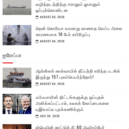
வழித்தடத்திற்கு ஈரானும் ஓமானும்
ஒப்புக்கொண்டன
AUGUST 06, 2026
தென் கொரியா வரலாறு காணாத வெப்ப அலை
காரணமாக 16 பேர் உயிரிழப்பு
AUGUST 04, 2026
ஐரோப்பா
ஆங்கிலக் கால்வாயில் தீப்பற்றி எரிந்த படகில்
இருந்து 157 புலம்பெயர்ந்தோர்!
AUGUST 04, 2026
ஃபிஃபாவின் திட்டங்களுக்கு ஒப்புதல்
அளிக்கப்பட்டால், உலகக் கோப்பைகளை
யுஇஎஃப்ஏ புறக்கணிக்கும்
JULY 30, 2026
ஸ்பெயின் காட்டுத் தீ: 60 ஆயிரம்பேர்