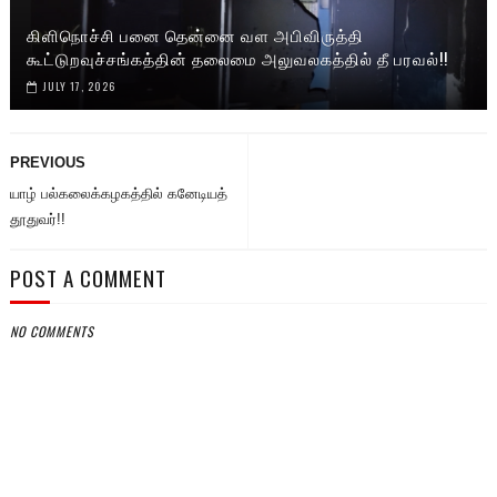
கிளிநொச்சி பனை தென்னை வள அபிவிருத்தி
கூட்டுறவுச்சங்கத்தின் தலைமை அலுவலகத்தில் தீ பரவல்!!
JULY 17, 2026
PREVIOUS
யாழ் பல்கலைக்கழகத்தில் கனேடியத்
தூதுவர்!!
POST A COMMENT
NO COMMENTS