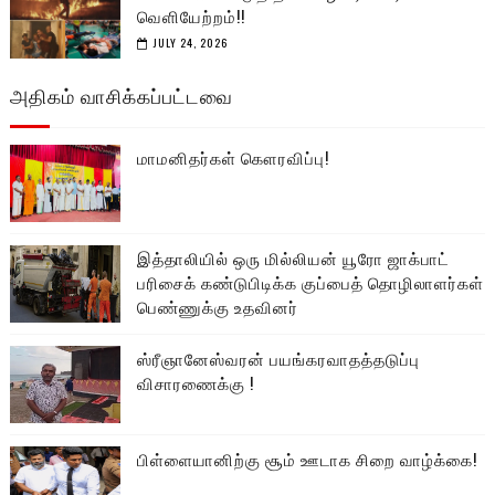
வெளியேற்றம்!!
JULY 24, 2026
அதிகம் வாசிக்கப்பட்டவை
மாமனிதர்கள் கௌரவிப்பு!
இத்தாலியில் ஒரு மில்லியன் யூரோ ஜாக்பாட்
பரிசைக் கண்டுபிடிக்க குப்பைத் தொழிலாளர்கள்
பெண்ணுக்கு உதவினர்
ஸ்ரீஞானேஸ்வரன் பயங்கரவாதத்தடுப்பு
விசாரணைக்கு !
பிள்ளையானிற்கு சூம் ஊடாக சிறை வாழ்க்கை!