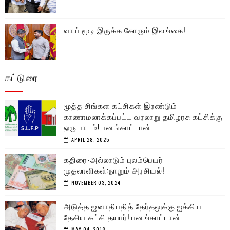
வாய் மூடி இருக்க கோரும் இலங்கை!
கட்டுரை
மூத்த சிங்கள கட்சிகள் இரண்டும்
காணாமலாக்கப்பட்ட வரலாறு தமிழரசு கட்சிக்கு
ஒரு பாடம்! பனங்காட்டான்
APRIL 28, 2025
கதிரை-அல்லாடும் புலம்பெயர்
முதலாளிகள்:நாறும் அரசியல்!
NOVEMBER 03, 2024
அடுத்த ஜனாதிபதித் தேர்தலுக்கு ஐக்கிய
தேசிய கட்சி தயார்! பனங்காட்டான்
MAY 04, 2018