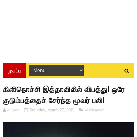
முகப்பு
கிளிநொச்சி இத்தாவிலில் விபத்து! ஒரே
குடும்பத்தைச் சேர்ந்த மூவர் பலி!
சாதனா
Saturday, March 27, 2021
கிளிநொச்சி