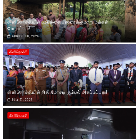
கிளிநொச்சியில் பாலத்தை புனரைக்குமாறு மக்கள்
போராட்டம்!
AUGUST 08, 2026
கிளிநொச்சி
கிளிநொச்சியில் நிதி மோசடி கும்பல் அகப்பட்டது!
JULY 27, 2026
கிளிநொச்சி