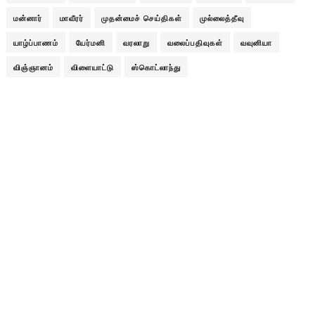
மன்னார்
மாவீரர்
முதன்மைச் செய்திகள்
முல்லைத்தீவு
யாழ்ப்பாணம்
யேர்மனி
வரலாறு
வலைப்பதிவுகள்
வவுனியா
விஞ்ஞானம்
விளையாட்டு
ஸ்கொட்லாந்து