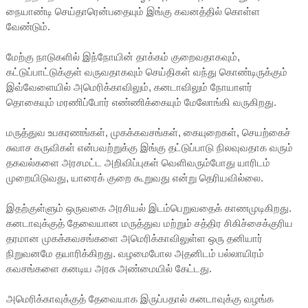
நையாண்டி செய்தாரென்பதையும் இங்கு கவனத்தில் கொள்ள
வேண்டும்.
மேற்கு நாடுகளில் இந்நோயின் தாக்கம் குறைவதாகவும்,
கட்டுப்பாட்டுக்குள் வருவதாகவும் செய்திகள் வந்து கொண்டிருக்கும்
இவ்வேளையில் அமெரிக்காவிலும், கனடாவிலும் நோயாளர்
தொகையும் மரணிப்போர் எண்ணிக்கையும் மேலோங்கி வருகிறது.
மருத்துவ உபகரணங்கள், முகக்கவசங்கள், கையுறைகள், செயற்கைச்
சுவாச கருவிகள் என்பவற்றுக்கு இங்கு தட்டுப்பாடு நிலவுவதாக வரும்
தகவல்களை அரசமட்ட அறிவிப்புகள் வெளிவரும்போது யாரிடம்
முறையிடுவது, யாரைக் குறை கூறுவது என்று தெரியவில்லை.
இதற்குள்ளும் ஒருவகை அரசியல் இடம்பெறுவதைக் காணமுடிகிறது.
கனடாவுக்குத் தேவையான மருத்துவ மற்றும் சத்திர சிகிச்சைக்குரிய
தரமான முகக்கவசங்களை அமெரிக்காவிலுள்ள ஒரு தனியார்
நிறுவனமே தயாரிக்கிறது. வழமைபோல அதனிடம் பல்லாயிரம்
கவசங்களை கனடிய அரசு அண்மையில் கேட்டது.
அமெரிக்காவுக்குத் தேவையாக இருப்பதால் கனடாவுக்கு வழங்க