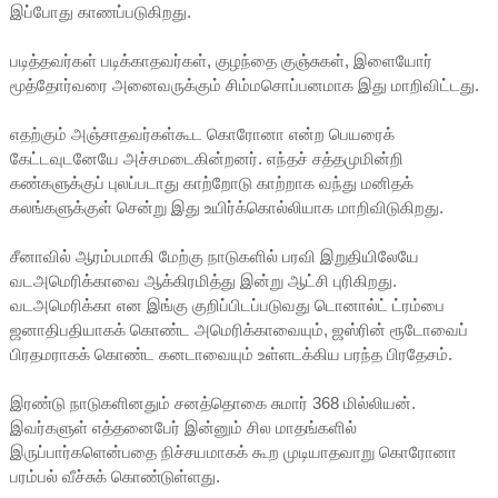
இப்போது காணப்படுகிறது.
படித்தவர்கள் படிக்காதவர்கள், குழந்தை குஞ்சுகள், இளையோர்
மூத்தோர்வரை அனைவருக்கும் சிம்மசொப்பனமாக இது மாறிவிட்டது.
எதற்கும் அஞ்சாதவர்கள்கூட கொரோனா என்ற பெயரைக்
கேட்டவுடனேயே அச்சமடைகின்றனர். எந்தச் சத்தமுமின்றி
கண்களுக்குப் புலப்படாது காற்றோடு காற்றாக வந்து மனிதக்
கலங்களுக்குள் சென்று இது உயிர்க்கொல்லியாக மாறிவிடுகிறது.
சீனாவில் ஆரம்பமாகி மேற்கு நாடுகளில் பரவி இறுதியிலேயே
வடஅமெரிக்காவை ஆக்கிரமித்து இன்று ஆட்சி புரிகிறது.
வடஅமெரிக்கா என இங்கு குறிப்பிடப்படுவது டொனால்ட் ட்ரம்பை
ஜனாதிபதியாகக் கொண்ட அமெரிக்காவையும், ஜஸ்ரின் ரூடோவைப்
பிரதமராகக் கொண்ட கனடாவையும் உள்ளடக்கிய பரந்த பிரதேசம்.
இரண்டு நாடுகளினதும் சனத்தொகை சுமார் 368 மில்லியன்.
இவர்களுள் எத்தனைபேர் இன்னும் சில மாதங்களில்
இருப்பார்களென்பதை நிச்சயமாகக் கூற முடியாதவாறு கொரோனா
பரம்பல் வீச்சுக் கொண்டுள்ளது.