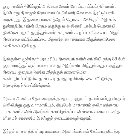
ஒரு நாளில் 480க்கும் அதிகமானோர் நோய்வாய்ப்பட்டுள்ளனர்.
இப்போது தினமும் நோய்வாய்ப்படுவோர் தொகை இரட்டிப்பாகி
வருகிறது. இதுவரை மரணித்தோர் தொகை 220க்கும் அதிகம்.
ஒன்ராறியோவின் பிரதம மருத்துவ அதிகாரி டாக்டர் டொனாலி
திடீரென பதவி துறந்துள்ளார். காரணம் கூறப்படவில்லையாயினும்
நிலைமை கட்டுப்பாட்டை மீறுவதே காரணமாக இருக்கலாமென
ஊகிக்கப்படுகிறது.
இங்குள்ள மூத்தோர் பராமரிப்பு நிலையங்களில் தங்கியிருந்த 88 பேர்
ஒரு வாரத்துக்குள் மரணமானது அதிர்ச்சியளித்துள்ளது. மருத்துவ
நிலைய குறைபாடுகளே இதற்குக் காரணமென
கண்டறியப்பட்டுள்ளதால் பலர் தமது உறவினர்களை வீட்டுக்கு
அழைத்துச் செல்கின்றனர்.
அவசர அவசிய தேவைகளுக்கு உதவ ராணுவம் தயார் என்று பிரதமர்
அறிவித்து ஒரு வாரமாகியும், கியுபெக் மாகாணம் தவிர மற்றைய
மாகாணங்களில் அவர்கள் களமிறக்கப்படவில்லை. கனடிய மனித
உரிமைச் சாசனமே இதற்குத் தடையாகவுள்ளதாம்.
இந்தச் சாசனத்தின்படி மாகாண அரசாங்கங்கள் கேட்காதவிடத்து