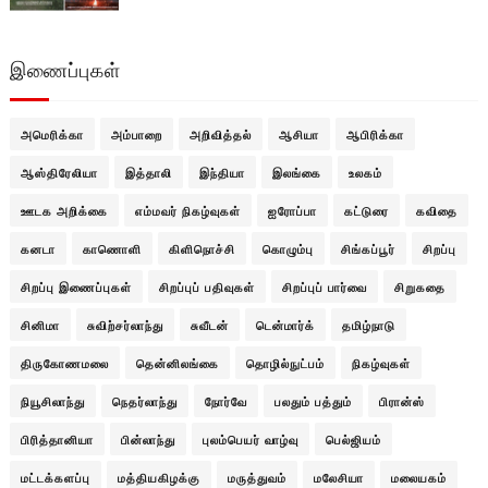
இணைப்புகள்
அமெரிக்கா
அம்பாறை
அறிவித்தல்
ஆசியா
ஆபிரிக்கா
ஆஸ்திரேலியா
இத்தாலி
இந்தியா
இலங்கை
உலகம்
ஊடக அறிக்கை
எம்மவர் நிகழ்வுகள்
ஐரோப்பா
கட்டுரை
கவிதை
கனடா
காணொளி
கிளிநொச்சி
கொழும்பு
சிங்கப்பூர்
சிறப்பு
சிறப்பு இணைப்புகள்
சிறப்புப் பதிவுகள்
சிறப்புப் பார்வை
சிறுகதை
சினிமா
சுவிற்சர்லாந்து
சுவீடன்
டென்மார்க்
தமிழ்நாடு
திருகோணமலை
தென்னிலங்கை
தொழில்நுட்பம்
நிகழ்வுகள்
நியூசிலாந்து
நெதர்லாந்து
நோர்வே
பலதும் பத்தும்
பிரான்ஸ்
பிரித்தானியா
பின்லாந்து
புலம்பெயர் வாழ்வு
பெல்ஜியம்
மட்டக்களப்பு
மத்தியகிழக்கு
மருத்துவம்
மலேசியா
மலையகம்