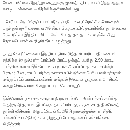
வேண்டாமென அந்நிறுவனத்துக்கு ஜனாதிபதி ட்ரம்ப் விடுத்த உத்தரவு
கனடிய மக்களை அதிர்ச்சிக்குள்ளாக்கியது.
மலேரியா நோய்க்குப் பயன்படுத்தப்படும் ஹைட்ரோக்சிகுளோரைன்
மருந்துக் குளிசைகளை இந்தியா பெருமளவில் தயாரிக்கிறது. அதனை
அமெரிக்கா இந்தியாவிடம் கேட்டபோது தனது மக்களுக்கே அது
தேவையெனக் கூறி இந்தியா மறுத்தது.
தமது கோரிக்கையை இந்தியா நிராகரித்தால் பாரிய பதிலடியைச்
சந்திக்க நேருமென்ற ட்ரம்பின் மிரட்டலுக்குப் பயந்து 2.90 கோடி
மாத்திரைகளை இந்தியா உடனடியாக அனுப்பியது. தாமதமின்றி
பிரதமர் மோடியைப் பார்த்து உண்மையில் நீங்கள் பெரிய மனிதர்தான்
என்று ட்ரம்ப் பாராட்டியுள்ளார் என்றால் இதனை ஒருவகை அரசியல்
என்று சொல்லாமல் வேறு எப்படிச் சொல்வது?
இன்னொன்று - உலக சுகாதார நிறுவனம் சீனாவின் பக்கம் சார்ந்து
அதற்கு ஆதரவாக இயங்குவதாக ட்ரம்ப் ஒரு குண்டைத் திடீரெனத்
தூக்கி வீசினார். அதுமட்டுமன்றி, இந்நிறுவனத்துக்கான நிதிப்
பங்களிப்பை அமெரிக்கா நிறுத்தப் போவதாகவும் எச்சரிக்கை
விடுத்தார்.