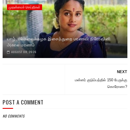
முதன்மைச் செய்திகள்
யாழ். பல்கலைக்கழக இசைத்துறை மாணவி நிரோஷினி
அகால மரணம்
AUGUST 08, 2026
NEXT
மன்னர் குடும்பத்தில் 150 பேருக்கு
கொரோனா?
POST A COMMENT
NO COMMENTS