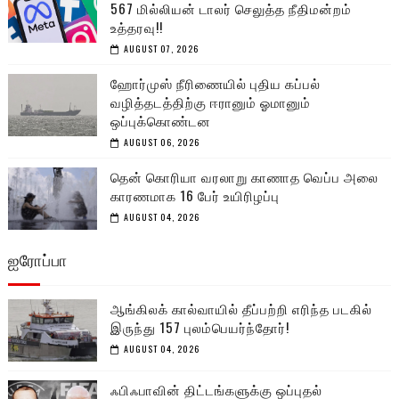
567 மில்லியன் டாலர் செலுத்த நீதிமன்றம்
உத்தரவு!!
AUGUST 07, 2026
ஹோர்முஸ் நீரிணையில் புதிய கப்பல்
வழித்தடத்திற்கு ஈரானும் ஓமானும்
ஒப்புக்கொண்டன
AUGUST 06, 2026
தென் கொரியா வரலாறு காணாத வெப்ப அலை
காரணமாக 16 பேர் உயிரிழப்பு
AUGUST 04, 2026
ஐரோப்பா
ஆங்கிலக் கால்வாயில் தீப்பற்றி எரிந்த படகில்
இருந்து 157 புலம்பெயர்ந்தோர்!
AUGUST 04, 2026
ஃபிஃபாவின் திட்டங்களுக்கு ஒப்புதல்