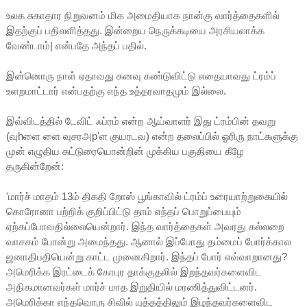
உலக சுகாதார நிறுவனம் மிக அமைதியாக நான்கு வார்த்தைகளில்
இதற்குப் பதிலளித்தது. இன்றைய நெருக்கடியை அரசியலாக்க
வேண்டாம்| என்பதே அந்தப் பதில்.
இன்னொரு நாள் ஏதாவது கனவு கண்டுவிட்டு எதையாவது ட்ரம்ப்
உளறமாட்டார் என்பதற்கு எந்த உத்தரவாதமும் இல்லை.
இவ்விடத்தில் டேவிட் ஃப்ரம் என்ற ஆய்வாளர் இது ட்ரம்பின் தவறு
(வுhளை ளை வுசரஅp'ள குயரடவ) என்ற தலைப்பில் ஓரிரு நாட்களுக்கு
முன் எழுதிய கட்டுரையொன்றின் முக்கிய பகுதியை கீழே
தருகின்றேன்:
'மார்ச் மாதம் 13ம் திகதி றோஸ் பூங்காவில் ட்ரம்ப் உரையாற்றுகையில்
கொரோனா பற்றிக் குறிப்பிட்டு தாம் எந்தப் பொறுப்பையும்
ஏற்கப்போவதில்லையென்றார். இந்த வார்த்தைகள் அவரது கல்லறை
வாசகம் போன்று அமைந்தது. ஆனால் இப்போது தம்மைப் போர்க்கால
ஜனாதிபதியென்று காட்ட முனைகிறார். இந்தப் போர் எவ்வாறானது?
அமெரிக்க இரட்டைக் கோபுர தாக்குதலில் இறந்தவர்களைவிட
அதிகமானவர்கள் மார்ச் மாத இறுதியில் மரணித்துவிட்டனர்.
அமெரிக்கா எந்தவொரு சிவில் யுத்தத்திலும் இழந்தவர்களைவிட