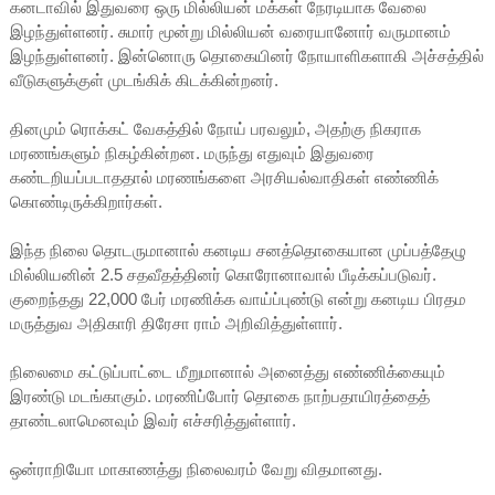
கனடாவில் இதுவரை ஒரு மில்லியன் மக்கள் நேரடியாக வேலை
இழந்துள்ளனர். சுமார் மூன்று மில்லியன் வரையானோர் வருமானம்
இழந்துள்ளனர். இன்னொரு தொகையினர் நோயாளிகளாகி அச்சத்தில்
வீடுகளுக்குள் முடங்கிக் கிடக்கின்றனர்.
தினமும் ரொக்கட் வேகத்தில் நோய் பரவலும், அதற்கு நிகராக
மரணங்களும் நிகழ்கின்றன. மருந்து எதுவும் இதுவரை
கண்டறியப்படாததால் மரணங்களை அரசியல்வாதிகள் எண்ணிக்
கொண்டிருக்கிறார்கள்.
இந்த நிலை தொடருமானால் கனடிய சனத்தொகையான முப்பத்தேழு
மில்லியனின் 2.5 சதவீதத்தினர் கொரோனாவால் பீடிக்கப்படுவர்.
குறைந்தது 22,000 பேர் மரணிக்க வாய்ப்புண்டு என்று கனடிய பிரதம
மருத்துவ அதிகாரி திரேசா ராம் அறிவித்துள்ளார்.
நிலைமை கட்டுப்பாட்டை மீறுமானால் அனைத்து எண்ணிக்கையும்
இரண்டு மடங்காகும். மரணிப்போர் தொகை நாற்பதாயிரத்தைத்
தாண்டலாமெனவும் இவர் எச்சரித்துள்ளார்.
ஒன்ராறியோ மாகாணத்து நிலைவரம் வேறு விதமானது.