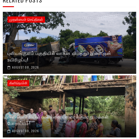
முதன்மைச் செய்திகள்
புளியங்குளம் பகுதியில் வாகன விபத்து: இளைஞன்
உயிரிழப்பு!
AUGUST 08, 2026
கிளிநொச்சி
கிளிநொச்சியில் பாலத்தை புனரைக்குமாறு மக்கள்
போராட்டம்!
AUGUST 08, 2026