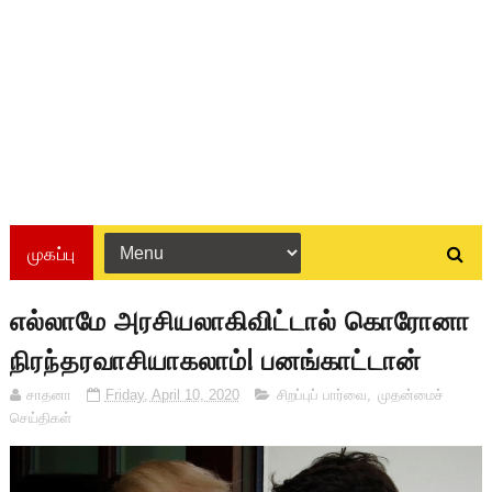
முகப்பு
எல்லாமே அரசியலாகிவிட்டால் கொரோனா
நிரந்தரவாசியாகலாம்! பனங்காட்டான்
சாதனா
Friday, April 10, 2020
சிறப்புப் பார்வை
,
முதன்மைச்
செய்திகள்