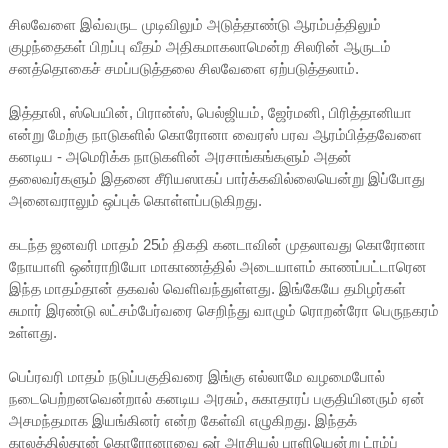
சிலவேளை இவ்வருட முடிவிலும் அடுத்தாண்டு ஆரம்பத்திலும்
குழந்தைகள் பிறப்பு வீதம் அதிகமாகலாமென்ற சிலரின் ஆருடம்
சனத்தொகைச் சமப்படுத்தலை சிலவேளை ஏற்படுத்தலாம்.
இத்தாலி, ஸ்பெயின், பிரான்ஸ், பெல்ஜியம், ஜேர்மனி, பிரித்தானியா
என்று மேற்கு நாடுகளில் கொரோனா வைரஸ் பரவ ஆரம்பித்தவேளை
கனடிய - அமெரிக்க நாடுகளின் அரசாங்கங்களும் அதன்
தலைவர்களும் இதனை சீரியஸாகப் பார்க்கவில்லையென்று இப்போது
அனைவராலும் ஒப்புக் கொள்ளப்படுகிறது.
கடந்த ஜனவரி மாதம் 25ம் திகதி கனடாவின் முதலாவது கொரோனா
நோயாளி ஒன்ராறியோ மாகாணத்தில் அடையாளம் காணப்பட்டாரென
இந்த மாதம்தான் தகவல் வெளிவந்துள்ளது. இங்கேயே தமிழர்கள்
சுமார் இரண்டு லட்சம்பேர்வரை செறிந்து வாழும் ரொறன்ரோ பெருநகரம்
உள்ளது.
பெப்ரவரி மாதம் நடுப்பகுதிவரை இங்கு எல்லாமே வழமைபோல்
நடைபெற்றனவென்றால் கனடிய அரசும், சுகாதாரப் பகுதியினரும் ஏன்
அசமந்தமாக இயங்கினர் என்ற கேள்வி எழுகிறது. இந்தக்
காலத்தில்தான் கொரோனாவை ஓர் அரசியல் புரளியென்று ட்ரம்ப்