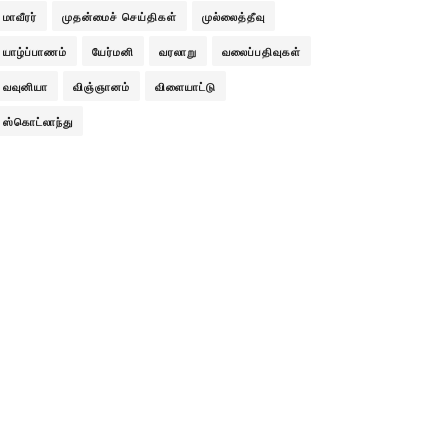
மாவீரர்
முதன்மைச் செய்திகள்
முல்லைத்தீவு
யாழ்ப்பாணம்
யேர்மனி
வரலாறு
வலைப்பதிவுகள்
வவுனியா
விஞ்ஞானம்
விளையாட்டு
ஸ்கொட்லாந்து