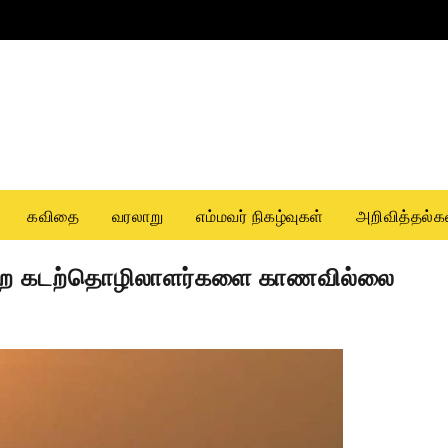
கவிதை
வரலாறு
எம்மவர் நிகழ்வுகள்
அறிவித்தல்க
சென்ற கடற்தொழிலாளர்களை காணவில்லை