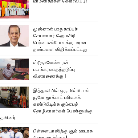
மாமனிதர்கள் கௌரவிப்பு!
முன்னாள் பாதுகாப்புச்
செயலாளர் ஹெமசிரி
பெர்னாண்டோவுக்கு மரண
தண்டனை விதிக்கப்பட்டது
ஸ்ரீஞானேஸ்வரன்
பயங்கரவாதத்தடுப்பு
விசாரணைக்கு !
இத்தாலியில் ஒரு மில்லியன்
யூரோ ஜாக்பாட் பரிசைக்
கண்டுபிடிக்க குப்பைத்
தொழிலாளர்கள் பெண்ணுக்கு
உதவினர்
பிள்ளையானிற்கு சூம் ஊடாக
சிறை வாழ்க்கை!