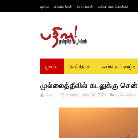
முகப்பு
விளம்பரங்கள்
தொடர்புகள்
தனியுரிமைக் கொள்கை
முகப்பு
செய்திகள்
புலம்பெயர் வாழ்வு
முல்லைத்தீவில் கடலுக்கு 
ஆதீரா
Monday, May 04, 2026
முல்லைத்தீவு