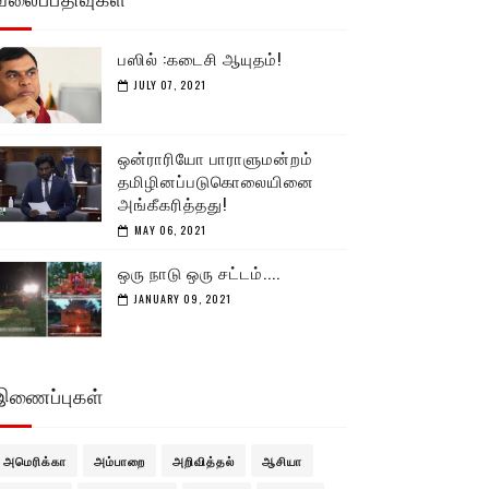
பஸில் :கடைசி ஆயுதம்!
JULY 07, 2021
ஒன்ராரியோ பாராளுமன்றம்
தமிழினப்படுகொலையினை
அங்கீகரித்தது!
MAY 06, 2021
ஒரு நாடு ஒரு சட்டம்....
JANUARY 09, 2021
இணைப்புகள்
அமெரிக்கா
அம்பாறை
அறிவித்தல்
ஆசியா