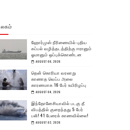
உலகம்
ஹோர்முஸ் நீரிணையில் புதிய
கப்பல் வழித்தடத்திற்கு ஈரானும்
ஓமானும் ஒப்புக்கொண்டன
AUGUST 06, 2026
தென் கொரியா வரலாறு
காணாத வெப்ப அலை
காரணமாக 16 பேர் உயிரிழப்பு
AUGUST 04, 2026
இந்தோனேசியாவில் படகு தீ
விபத்தில் குறைந்தது 5 பேர்
பலி! 41 பேரைக் காணவில்லை!
AUGUST 02, 2026