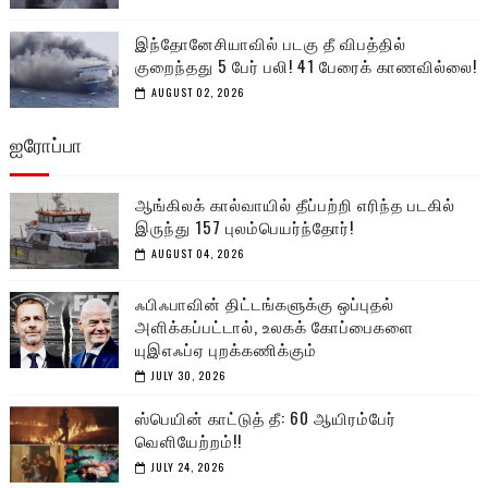
இந்தோனேசியாவில் படகு தீ விபத்தில்
குறைந்தது 5 பேர் பலி! 41 பேரைக் காணவில்லை!
AUGUST 02, 2026
ஐரோப்பா
ஆங்கிலக் கால்வாயில் தீப்பற்றி எரிந்த படகில்
இருந்து 157 புலம்பெயர்ந்தோர்!
AUGUST 04, 2026
ஃபிஃபாவின் திட்டங்களுக்கு ஒப்புதல்
அளிக்கப்பட்டால், உலகக் கோப்பைகளை
யுஇஎஃப்ஏ புறக்கணிக்கும்
JULY 30, 2026
ஸ்பெயின் காட்டுத் தீ: 60 ஆயிரம்பேர்
வெளியேற்றம்!!
JULY 24, 2026