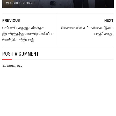
AUGUST 06, 2026
PREVIOUS
NEXT
செம்மணி புதைகுழி: சர்வதேச
பிள்ளையானின் கூட்டாளியான “இனிய
நீதிமன்றத்திற்கு கொண்டு செல்லப்பட
பாரதி” கைது!
வேண்டும் - சத்தியராஜ்
POST A COMMENT
NO COMMENTS