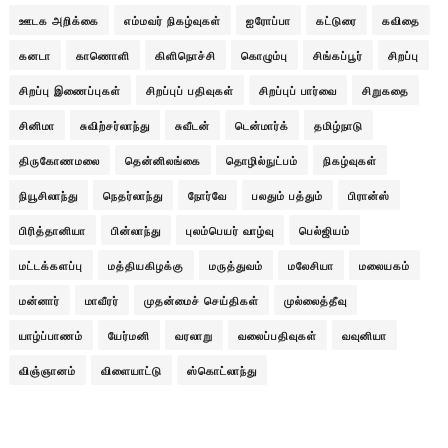
ஊடக அறிக்கை
எம்மவர் நிகழ்வுகள்
ஐரோப்பா
கட்டுரை
கவிதை
கனடா
காணொளி
கிளிநொச்சி
கொழும்பு
சிங்கப்பூர்
சிறப்பு
சிறப்பு இணைப்புகள்
சிறப்புப் பதிவுகள்
சிறப்புப் பார்வை
சிறுகதை
சினிமா
சுவிற்சர்லாந்து
சுவீடன்
டென்மார்க்
தமிழ்நாடு
திருகோணமலை
தென்னிலங்கை
தொழில்நுட்பம்
நிகழ்வுகள்
நியூசிலாந்து
நெதர்லாந்து
நோர்வே
பலதும் பத்தும்
பிரான்ஸ்
பிரித்தானியா
பின்லாந்து
புலம்பெயர் வாழ்வு
பெல்ஜியம்
மட்டக்களப்பு
மத்தியகிழக்கு
மருத்துவம்
மலேசியா
மலையகம்
மன்னார்
மாவீரர்
முதன்மைச் செய்திகள்
முல்லைத்தீவு
யாழ்ப்பாணம்
யேர்மனி
வரலாறு
வலைப்பதிவுகள்
வவுனியா
விஞ்ஞானம்
விளையாட்டு
ஸ்கொட்லாந்து