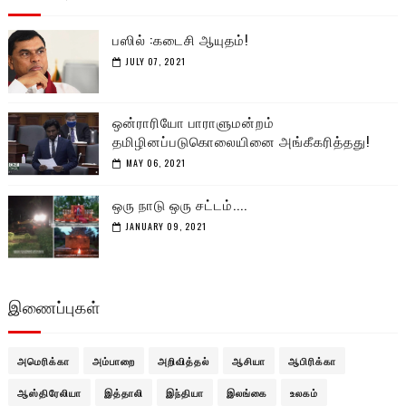
பஸில் :கடைசி ஆயுதம்!
JULY 07, 2021
ஒன்ராரியோ பாராளுமன்றம்
தமிழினப்படுகொலையினை அங்கீகரித்தது!
MAY 06, 2021
ஒரு நாடு ஒரு சட்டம்....
JANUARY 09, 2021
இணைப்புகள்
அமெரிக்கா
அம்பாறை
அறிவித்தல்
ஆசியா
ஆபிரிக்கா
ஆஸ்திரேலியா
இத்தாலி
இந்தியா
இலங்கை
உலகம்