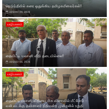
நெடுந்தீவில் கரை ஒதுங்கிய தமிழகமீனவர்கள்!
AUGUST 06, 2026
யாழ்ப்பாணம்
தையிட்டி :பவானி வீதி தடையில்லை!
AUGUST 06, 2026
யாழ்ப்பாணம்
தையிட்டி பவானி வீதியை மிக விரைவில் மீட்போம் -
வலி.வடக்கு தவிசாளர் நீதிமன்ற முன்றலில் உறுதி