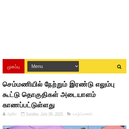
முகப்பு
செம்மணியில் நேற்றும் இரண்டு எலும்பு
கூட்டு தொகுதிகள் அடையாளம்
காணப்பட்டுள்ளது
ஆதீரா
Sunday, July 06, 2025
யாழ்ப்பாணம்