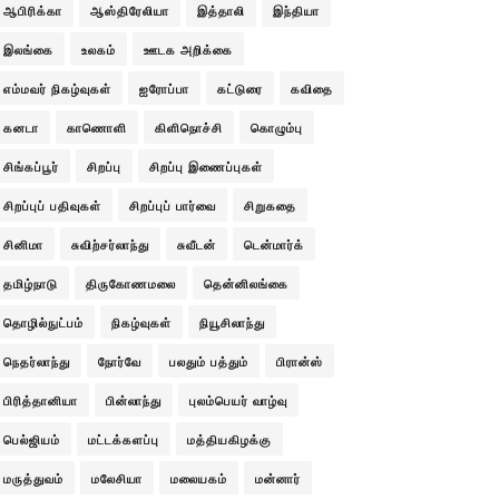
ஆபிரிக்கா
ஆஸ்திரேலியா
இத்தாலி
இந்தியா
இலங்கை
உலகம்
ஊடக அறிக்கை
எம்மவர் நிகழ்வுகள்
ஐரோப்பா
கட்டுரை
கவிதை
கனடா
காணொளி
கிளிநொச்சி
கொழும்பு
சிங்கப்பூர்
சிறப்பு
சிறப்பு இணைப்புகள்
சிறப்புப் பதிவுகள்
சிறப்புப் பார்வை
சிறுகதை
சினிமா
சுவிற்சர்லாந்து
சுவீடன்
டென்மார்க்
தமிழ்நாடு
திருகோணமலை
தென்னிலங்கை
தொழில்நுட்பம்
நிகழ்வுகள்
நியூசிலாந்து
நெதர்லாந்து
நோர்வே
பலதும் பத்தும்
பிரான்ஸ்
பிரித்தானியா
பின்லாந்து
புலம்பெயர் வாழ்வு
பெல்ஜியம்
மட்டக்களப்பு
மத்தியகிழக்கு
மருத்துவம்
மலேசியா
மலையகம்
மன்னார்