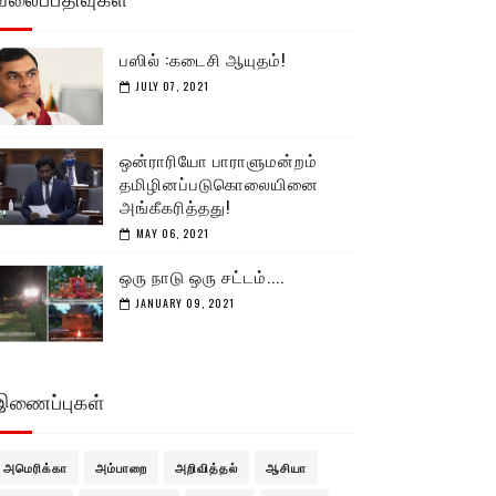
பஸில் :கடைசி ஆயுதம்!
JULY 07, 2021
ஒன்ராரியோ பாராளுமன்றம்
தமிழினப்படுகொலையினை
அங்கீகரித்தது!
MAY 06, 2021
ஒரு நாடு ஒரு சட்டம்....
JANUARY 09, 2021
இணைப்புகள்
அமெரிக்கா
அம்பாறை
அறிவித்தல்
ஆசியா