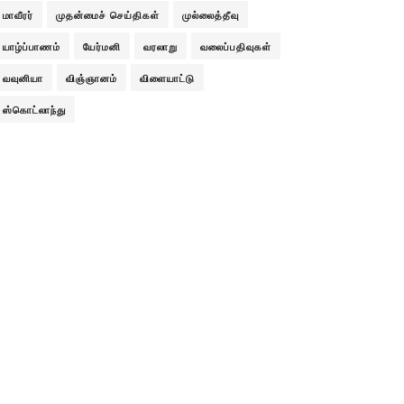
மாவீரர்
முதன்மைச் செய்திகள்
முல்லைத்தீவு
யாழ்ப்பாணம்
யேர்மனி
வரலாறு
வலைப்பதிவுகள்
வவுனியா
விஞ்ஞானம்
விளையாட்டு
ஸ்கொட்லாந்து