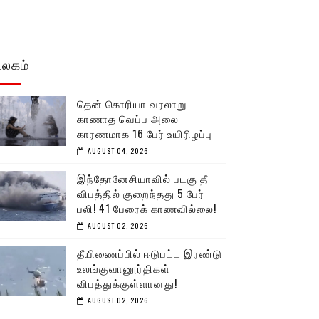
உலகம்
தென் கொரியா வரலாறு
காணாத வெப்ப அலை
காரணமாக 16 பேர் உயிரிழப்பு
AUGUST 04, 2026
இந்தோனேசியாவில் படகு தீ
விபத்தில் குறைந்தது 5 பேர்
பலி! 41 பேரைக் காணவில்லை!
AUGUST 02, 2026
தீயிணைப்பில் ஈடுபட்ட இரண்டு
உலங்குவானூர்திகள்
விபத்துக்குள்ளானது!
AUGUST 02, 2026