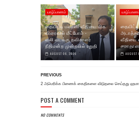
யாழ்ப்பாணம்
யாழ்ப்பாணம
தையிட்டி பவானி வீதியை மிக
தையிட்ட
விரைவில் மீட்போம் -
அடாத்தா
வலி.வடக்கு தவிசாளர்
வீதியை வ
நீதிமன்ற முன்றலில் உறுதி
சமாதான 
AUGUST 06, 2026
AUGUST 
PREVIOUS
2 அமெரிக்க பிணைக் கைதிகளை விடுதலை செய்தது ஹமாஸ
POST A COMMENT
NO COMMENTS