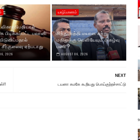
்
யாழ்ப்பாணம்
ி விகாரதிபதியால்
க பிடிக்கப்பட்ட பவானி
சிந்துபாத்தி மயான சுற்று
ிடுவிப்பதால்
மதிலுக்கு வெளியேயும் அகழ்வு
சீர்குலைவு ஏற்படாது
பணி ?
06, 2026
AUGUST 06, 2026
NEXT
்!!
டயனா கமகே கூறியது பொய்குற்றச்சாட்டு