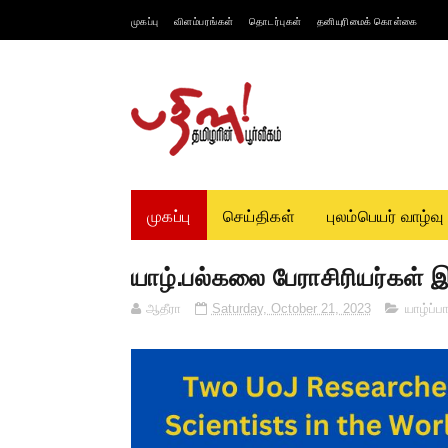
முகப்பு
விளம்பரங்கள்
தொடர்புகள்
தனியுரிமைக் கொள்கை
முகப்பு
செய்திகள்
புலம்பெயர் வாழ்வு
யாழ்.பல்கலை பேராசிரியர்கள் 
ஆதீரா
Saturday, October 21, 2023
யாழ்ப்ப