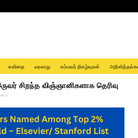
கவிதை
வரலாறு
எம்மவர் நிகழ்வுகள்
அறிவித்தல்க
இருவர் சிறந்த விஞ்ஞானிகளாக தெரிவு
ாணம்