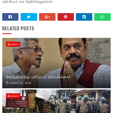
எடுப்போம் என தெரிவித்துள்ளார்.
RELATED POSTS
இலங்கை
கோத்தாவிற்கு புலிப்பயம் நீங்கவில்லை!
AUGUST 07, 2026
இலங்கை