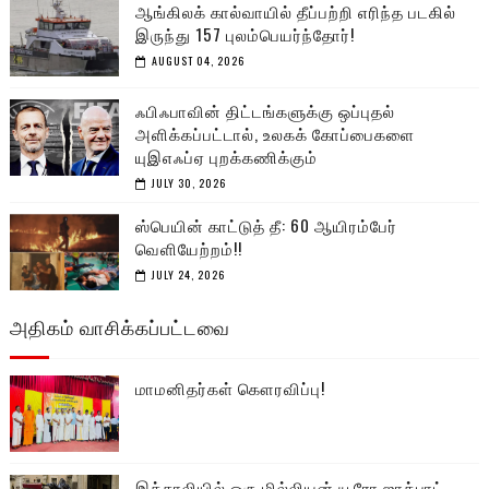
ஆங்கிலக் கால்வாயில் தீப்பற்றி எரிந்த படகில்
இருந்து 157 புலம்பெயர்ந்தோர்!
AUGUST 04, 2026
ஃபிஃபாவின் திட்டங்களுக்கு ஒப்புதல்
அளிக்கப்பட்டால், உலகக் கோப்பைகளை
யுஇஎஃப்ஏ புறக்கணிக்கும்
JULY 30, 2026
ஸ்பெயின் காட்டுத் தீ: 60 ஆயிரம்பேர்
வெளியேற்றம்!!
JULY 24, 2026
அதிகம் வாசிக்கப்பட்டவை
மாமனிதர்கள் கௌரவிப்பு!
இத்தாலியில் ஒரு மில்லியன் யூரோ ஜாக்பாட்