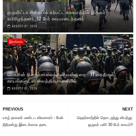
குருவிட்டா சிறையில் ஏற்பட்ட கலவரத்தில் இருவர்
உயிரிழந்தனர், 12 பேர் காயமடைந்தனர்
AUGUST 07, 2026
இலங்கை
மெகசின் சிறைச்சாலைக்குள் வன்முறை - 11 கைதிகள்
காயங்களுடன் வைத்தியசாலையில்
AUGUST 07, 2026
PREVIOUS
NEXT
யாழ்.நாவலர் மண்டப விவகாரம் - மேல்
நெதர்லாந்தில் தொடருந்து விபத்து:
நீதிமன்று இடைக்கால தடை
ஒருவர் பலி! 30 பேர் காயம்!!