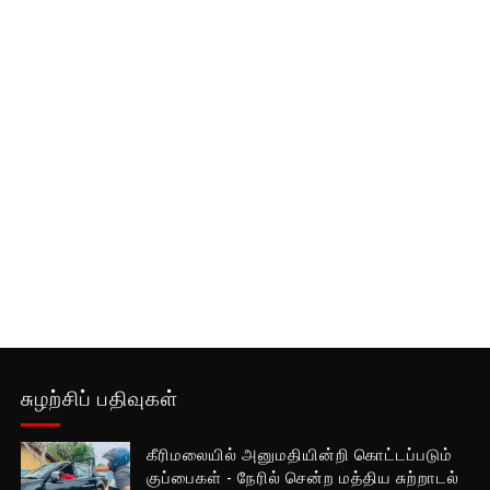
சுழற்சிப் பதிவுகள்
கீரிமலையில் அனுமதியின்றி கொட்டப்படும்
குப்பைகள் - நேரில் சென்ற மத்திய சுற்றாடல்