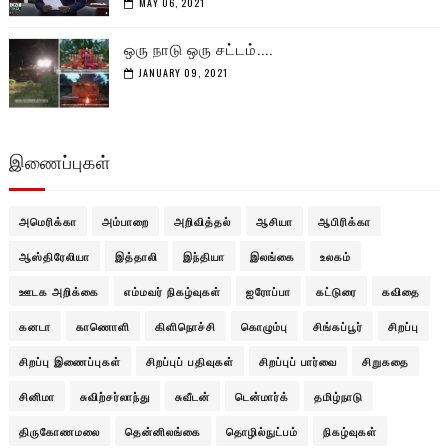
MAY 06, 2021
ஒரு நாடு ஒரு சட்டம்....
JANUARY 09, 2021
இணைப்புகள்
அமெரிக்கா
அம்பாறை
அறிவித்தல்
ஆசியா
ஆபிரிக்கா
ஆஸ்திரேலியா
இத்தாலி
இந்தியா
இலங்கை
உலகம்
ஊடக அறிக்கை
எம்மவர் நிகழ்வுகள்
ஐரோப்பா
கட்டுரை
கவிதை
கனடா
காணொளி
கிளிநொச்சி
கொழும்பு
சிங்கப்பூர்
சிறப்பு
சிறப்பு இணைப்புகள்
சிறப்புப் பதிவுகள்
சிறப்புப் பார்வை
சிறுகதை
சினிமா
சுவிற்சர்லாந்து
சுவீடன்
டென்மார்க்
தமிழ்நாடு
திருகோணமலை
தென்னிலங்கை
தொழில்நுட்பம்
நிகழ்வுகள்