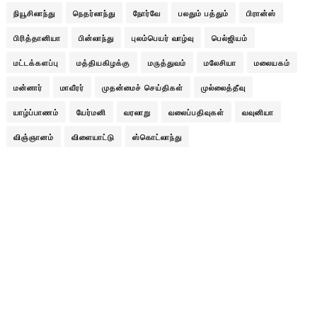
நியூசிலாந்து
நெதர்லாந்து
நோர்வே
பலதும் பத்தும்
பிரான்ஸ்
பிரித்தானியா
பின்லாந்து
புலம்பெயர் வாழ்வு
பெல்ஜியம்
மட்டக்களப்பு
மத்தியகிழக்கு
மருத்துவம்
மலேசியா
மலையகம்
மன்னார்
மாவீரர்
முதன்மைச் செய்திகள்
முல்லைத்தீவு
யாழ்ப்பாணம்
யேர்மனி
வரலாறு
வலைப்பதிவுகள்
வவுனியா
விஞ்ஞானம்
விளையாட்டு
ஸ்கொட்லாந்து