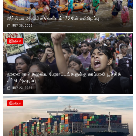
இந்தியா அசாமில் வெள்ளம்: 78 பேர் உயிரிழப்பு
JULY 30, 2026
இந்தியா
நாளை நாடு தழுவிய போராட்டங்களுக்கு கரப்பான் பூச்சிக்
கட்சி அழைப்பு
JULY 23, 2026
இந்தியா