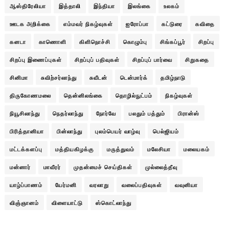
ஆஸ்திரேலியா
இத்தாலி
இந்தியா
இலங்கை
உலகம்
ஊடக அறிக்கை
எம்மவர் நிகழ்வுகள்
ஐரோப்பா
கட்டுரை
கவிதை
கனடா
காணொளி
கிளிநொச்சி
கொழும்பு
சிங்கப்பூர்
சிறப்பு
சிறப்பு இணைப்புகள்
சிறப்புப் பதிவுகள்
சிறப்புப் பார்வை
சிறுகதை
சினிமா
சுவிற்சர்லாந்து
சுவீடன்
டென்மார்க்
தமிழ்நாடு
திருகோணமலை
தென்னிலங்கை
தொழில்நுட்பம்
நிகழ்வுகள்
நியூசிலாந்து
நெதர்லாந்து
நோர்வே
பலதும் பத்தும்
பிரான்ஸ்
பிரித்தானியா
பின்லாந்து
புலம்பெயர் வாழ்வு
பெல்ஜியம்
மட்டக்களப்பு
மத்தியகிழக்கு
மருத்துவம்
மலேசியா
மலையகம்
மன்னார்
மாவீரர்
முதன்மைச் செய்திகள்
முல்லைத்தீவு
யாழ்ப்பாணம்
யேர்மனி
வரலாறு
வலைப்பதிவுகள்
வவுனியா
விஞ்ஞானம்
விளையாட்டு
ஸ்கொட்லாந்து