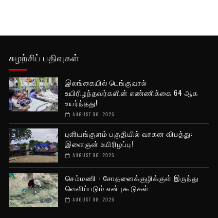
சுழற்சிப் பதிவுகள்
இலங்கையில் டெங்குவால்
உயிரிழந்தவர்களின் எண்ணிக்கை 64 ஆக
உயர்ந்தது!
AUGUST 08, 2026
புளியங்குளம் பகுதியில் வாகன விபத்து:
இளைஞன் உயிரிழப்பு!
AUGUST 08, 2026
செம்மணி - சோதனைக்குழிக்குள் இருந்து
வெளிப்படும் என்புகூடுகள்
AUGUST 08, 2026