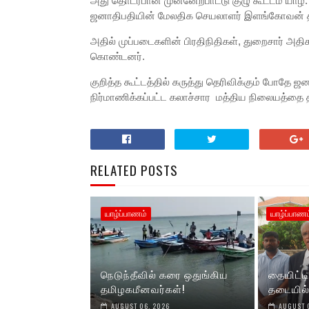
அது தொடர்பான முன்னேற்பாட்டு குழு கூட்டம் யா
ஜனாதிபதியின் மேலதிக செயலாளர் இளங்கோவன் த
அதில் முப்படைகளின் பிரதிநிதிகள், துறைசார் அதி
கொண்டனர்.
குறித்த கூட்டத்தில் கருத்து தெரிவிக்கும் போதே 
நிர்மாணிக்கப்பட்ட கலாச்சார மத்திய நிலையத்தை 
RELATED POSTS
யாழ்ப்பாணம்
யாழ்ப்பாணம
நெடுந்தீவில் கரை ஒதுங்கிய
தையிட்டி
தமிழகமீனவர்கள்!
தடையில
AUGUST 06, 2026
AUGUST 