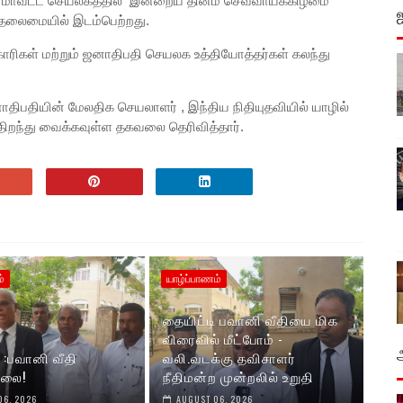
ழ். மாவட்ட செயலகத்தில் இன்றைய தினம் செவ்வாய்க்கிழமை
லைமையில் இடம்பெற்றது.
காரிகள் மற்றும் ஜனாதிபதி செயலக உத்தியோத்தர்கள் கலந்து
ஜனாதிபதியின் மேலதிக செயலாளர் , இந்திய நிதியுதவியில் யாழில்
திறந்து வைக்கவுள்ள தகவலை தெரிவித்தார்.
்
யாழ்ப்பாணம்
தையிட்டி பவானி வீதியை மிக
விரைவில் மீட்போம் -
 :பவானி வீதி
வலி.வடக்கு தவிசாளர்
்லை!
நீதிமன்ற முன்றலில் உறுதி
06, 2026
AUGUST 06, 2026