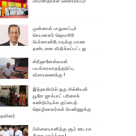
மாமனிதர்கள் கௌரவிப்பு!
முன்னாள் பாதுகாப்புச்
செயலாளர் ஹெமசிரி
பெர்னாண்டோவுக்கு மரண
தண்டனை விதிக்கப்பட்டது
ஸ்ரீஞானேஸ்வரன்
பயங்கரவாதத்தடுப்பு
விசாரணைக்கு !
இத்தாலியில் ஒரு மில்லியன்
யூரோ ஜாக்பாட் பரிசைக்
கண்டுபிடிக்க குப்பைத்
தொழிலாளர்கள் பெண்ணுக்கு
உதவினர்
பிள்ளையானிற்கு சூம் ஊடாக
சிறை வாழ்க்கை!