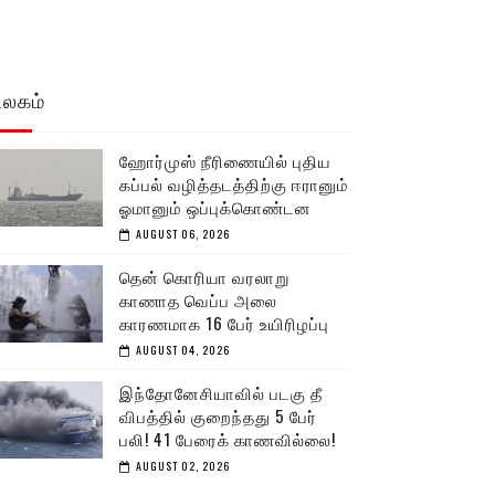
உலகம்
ஹோர்முஸ் நீரிணையில் புதிய
கப்பல் வழித்தடத்திற்கு ஈரானும்
ஓமானும் ஒப்புக்கொண்டன
AUGUST 06, 2026
தென் கொரியா வரலாறு
காணாத வெப்ப அலை
காரணமாக 16 பேர் உயிரிழப்பு
AUGUST 04, 2026
இந்தோனேசியாவில் படகு தீ
விபத்தில் குறைந்தது 5 பேர்
பலி! 41 பேரைக் காணவில்லை!
AUGUST 02, 2026