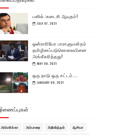
பஸில் :கடைசி ஆயுதம்!
JULY 07, 2021
ஒன்ராரியோ பாராளுமன்றம்
தமிழினப்படுகொலையினை
அங்கீகரித்தது!
MAY 06, 2021
ஒரு நாடு ஒரு சட்டம்....
JANUARY 09, 2021
இணைப்புகள்
அமெரிக்கா
அம்பாறை
அறிவித்தல்
ஆசியா