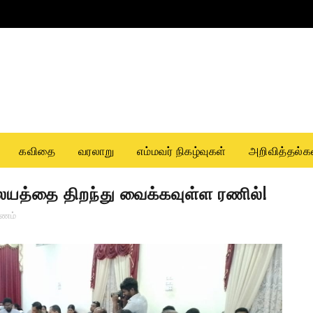
கவிதை
வரலாறு
எம்மவர் நிகழ்வுகள்
அறிவித்தல்க
ையத்தை திறந்து வைக்கவுள்ள ரணில்!
ாணம்