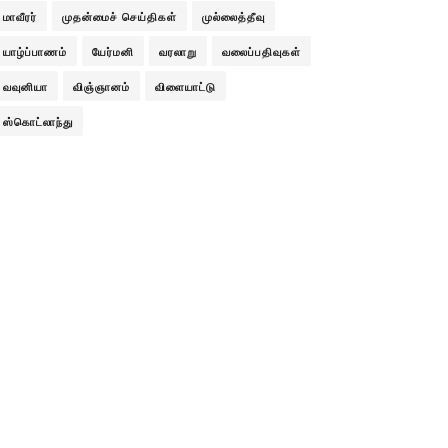
மாவீரர்
முதன்மைச் செய்திகள்
முல்லைத்தீவு
யாழ்ப்பாணம்
யேர்மனி
வரலாறு
வலைப்பதிவுகள்
வவுனியா
விஞ்ஞானம்
விளையாட்டு
ஸ்கொட்லாந்து