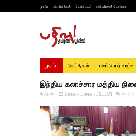
முகப்பு
விளம்பரங்கள்
தொடர்புகள்
தனியுரிமைக் கொள்கை
முகப்பு
செய்திகள்
புலம்பெயர் வாழ்வு
இந்திய கலாச்சார மத்திய நில
ஆதீரா
Tuesday, January 10, 2023
யாழ்ப்ப