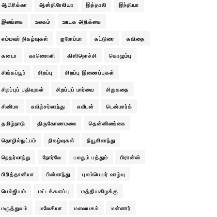
ஆபிரிக்கா
ஆஸ்திரேலியா
இத்தாலி
இந்தியா
இலங்கை
உலகம்
ஊடக அறிக்கை
எம்மவர் நிகழ்வுகள்
ஐரோப்பா
கட்டுரை
கவிதை
கனடா
காணொளி
கிளிநொச்சி
கொழும்பு
சிங்கப்பூர்
சிறப்பு
சிறப்பு இணைப்புகள்
சிறப்புப் பதிவுகள்
சிறப்புப் பார்வை
சிறுகதை
சினிமா
சுவிற்சர்லாந்து
சுவீடன்
டென்மார்க்
தமிழ்நாடு
திருகோணமலை
தென்னிலங்கை
தொழில்நுட்பம்
நிகழ்வுகள்
நியூசிலாந்து
நெதர்லாந்து
நோர்வே
பலதும் பத்தும்
பிரான்ஸ்
பிரித்தானியா
பின்லாந்து
புலம்பெயர் வாழ்வு
பெல்ஜியம்
மட்டக்களப்பு
மத்தியகிழக்கு
மருத்துவம்
மலேசியா
மலையகம்
மன்னார்